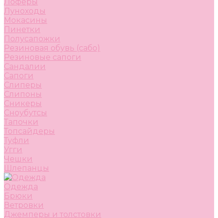
Лоферы
Луноходы
Мокасины
Пинетки
Полусапожки
Резиновая обувь (сабо)
Резиновые сапоги
Сандалии
Сапоги
Слиперы
Слипоны
Сникеры
Сноубутсы
Тапочки
Топсайдеры
Туфли
Угги
Чешки
Шлепанцы
Одежда
Брюки
Ветровки
Джемперы и толстовки