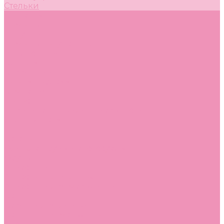
Стельки
Контакты
Помощь
Покупки
Помощь покупателю
Вопрос - ответ
Бренды
Коллекции
Готовые образы
Компания
Новости
Политика конфиденциальности
Сертификаты
...
Каталог
Одежда, обувь и аксессуары
Обувь
Аквастоки
Аквастоки для девочек
Аквастоки для мальчиков
Балетки
Балетки для девочек
Балетки для мальчиков