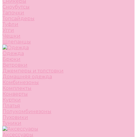
Сникеры
Сноубутсы
Тапочки
Топсайдеры
Туфли
Угги
Чешки
Шлепанцы
Одежда
Брюки
Ветровки
Джемперы и толстовки
Домашняя одежда
Комбинезоны
Комплекты
Конверты
Куртки
Платья
Полукомбинезоны
Пуховики
Туники
Аксессуары