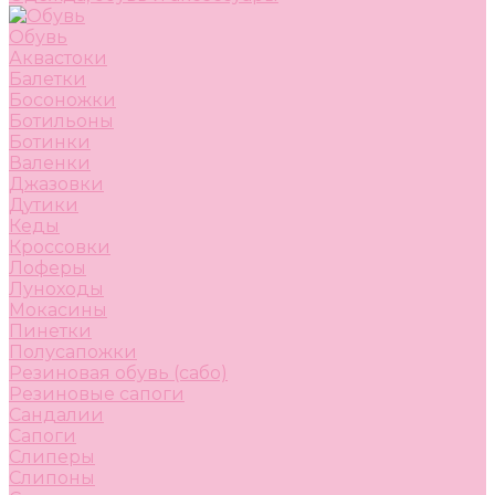
Обувь
Аквастоки
Балетки
Босоножки
Ботильоны
Ботинки
Валенки
Джазовки
Дутики
Кеды
Кроссовки
Лоферы
Луноходы
Мокасины
Пинетки
Полусапожки
Резиновая обувь (сабо)
Резиновые сапоги
Сандалии
Сапоги
Слиперы
Слипоны