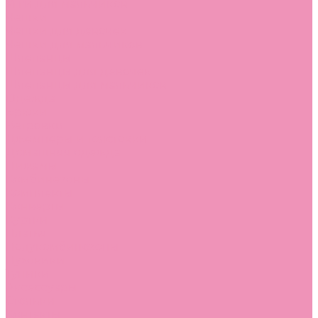
Угги для мальчиков
Чешки
Чешки для девочек
Чешки для мальчиков
Шлепанцы
Шлепанцы для девочек
Шлепанцы для мальчиков
Одежда
Брюки
Ветровки
Джемперы и толстовки
Домашняя одежда
Пижамы
Комбинезоны
Комплекты
Конверты
Куртки
Платья
Полукомбинезоны
Пуховики
Туники
Аксессуары
Стельки
Контакты