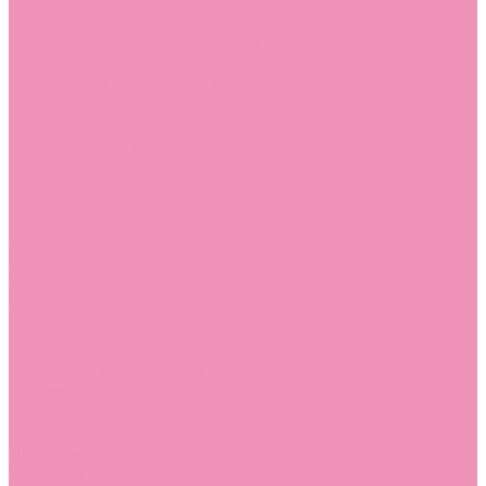
Босоножки
Босоножки для девочек
Босоножки для мальчиков
Ботильоны
Ботильоны для девочек
Ботинки
Ботинки для девочек
Ботинки для мальчиков
Валенки
Валенки для девочек
Валенки для мальчиков
Джазовки
Джазовки для девочек
Дутики
Дутики для девочек
Дутики для мальчиков
Кеды
Кеды для девочек
Кеды для мальчиков
Кроссовки
Кроссовки для девочек
Кроссовки для мальчиков
Лоферы
Лоферы для девочек