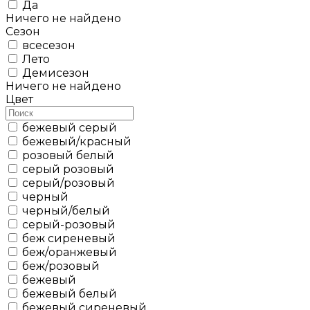
Да
Ничего не найдено
Сезон
всесезон
Лето
Демисезон
Ничего не найдено
Цвет
бежевый серый
бежевый/красный
розовый белый
серый розовый
серый/розовый
черный
черный/белый
cерый-розовый
беж сиреневый
беж/оранжевый
беж/розовый
бежевый
бежевый белый
бежевый сиреневый