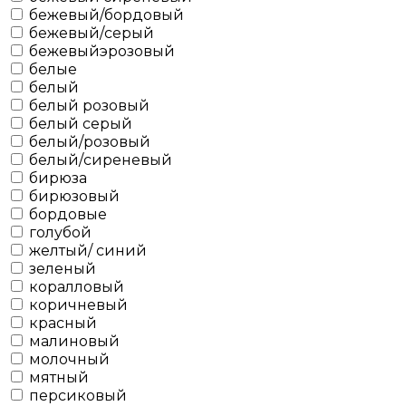
бежевый/бордовый
бежевый/серый
бежевыйэрозовый
белые
белый
белый розовый
белый серый
белый/розовый
белый/сиреневый
бирюза
бирюзовый
бордовые
голубой
желтый/ синий
зеленый
коралловый
коричневый
красный
малиновый
молочный
мятный
персиковый