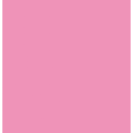
Слиперы
Слиперы для девочек
Слиперы для мальчиков
Слипоны
Слипоны для девочек
Слипоны для мальчиков
Сникеры
Сникеры для девочек
Сникеры для мальчиков
Сноубутсы
Сноубутсы для девочек
Сноубутсы для мальчиков
Тапочки
Тапочки для девочек
Тапочки для мальчиков
Топсайдеры
Топсайдеры для девочек
Топсайдеры для мальчиков
Туфли
Туфли для девочек
Туфли для мальчиков
Угги
Угги для девочек