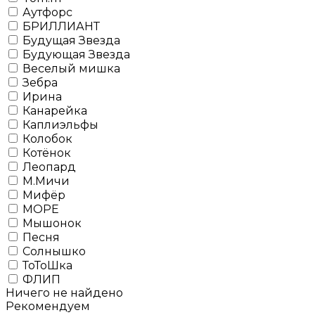
Аутфорс
БРИЛЛИАНТ
Будущая Звезда
Будующая Звезда
Веселый мишка
Зебра
Ирина
Канарейка
Каплиэльфы
Колобок
Котёнок
Леопард
М.Мичи
Мифёр
МОРЕ
Мышонок
Песня
Солнышко
ТоТоШка
ФЛИП
Ничего не найдено
Рекомендуем