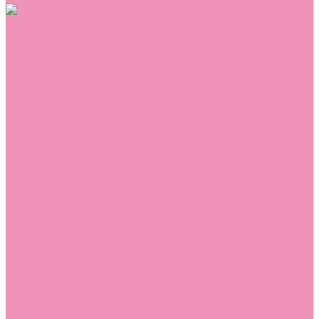
Обувь
Аквастоки
Балетки
Босоножки
Ботильоны
Ботинки
Валенки
Джазовки
Дутики
Кеды
Кроссовки
Лоферы
Луноходы
Мокасины
Пинетки
Полусапожки
Резиновая обувь (сабо)
Резиновые сапоги
Сандалии
Сапоги
Слиперы
Слипоны