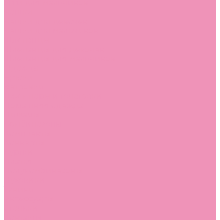
Угги для мальчиков
Чешки
Чешки для девочек
Чешки для мальчиков
Шлепанцы
Шлепанцы для девочек
Шлепанцы для мальчиков
Одежда
Брюки
Ветровки
Джемперы и толстовки
Домашняя одежда
Пижамы
Комбинезоны
Комплекты
Конверты
Куртки
Платья
Полукомбинезоны
Пуховики
Туники
Аксессуары
Стельки
Контакты