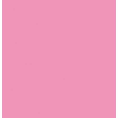
Стельки
Контакты
Помощь
Покупки
Помощь покупателю
Вопрос - ответ
Бренды
Коллекции
Готовые образы
Компания
Новости
Политика конфиденциальности
Сертификаты
...
Каталог
Одежда, обувь и аксессуары
Обувь
Аквастоки
Аквастоки для девочек
Аквастоки для мальчиков
Балетки
Балетки для девочек
Балетки для мальчиков