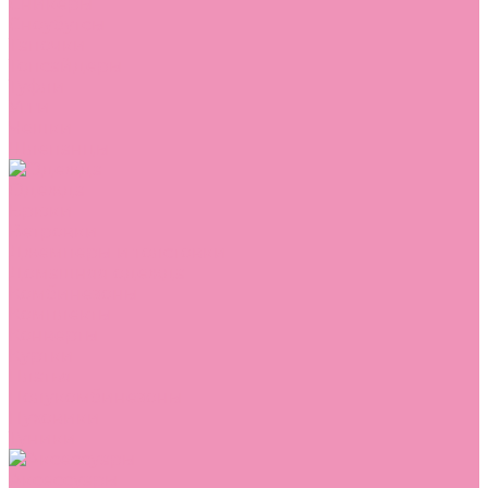
Сникеры
Сноубутсы
Тапочки
Топсайдеры
Туфли
Угги
Чешки
Шлепанцы
Одежда
Брюки
Ветровки
Джемперы и толстовки
Домашняя одежда
Комбинезоны
Комплекты
Конверты
Куртки
Платья
Полукомбинезоны
Пуховики
Туники
Аксессуары