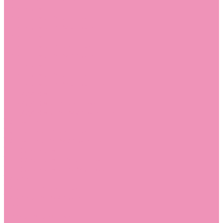
Слиперы
Слиперы для девочек
Слиперы для мальчиков
Слипоны
Слипоны для девочек
Слипоны для мальчиков
Сникеры
Сникеры для девочек
Сникеры для мальчиков
Сноубутсы
Сноубутсы для девочек
Сноубутсы для мальчиков
Тапочки
Тапочки для девочек
Тапочки для мальчиков
Топсайдеры
Топсайдеры для девочек
Топсайдеры для мальчиков
Туфли
Туфли для девочек
Туфли для мальчиков
Угги
Угги для девочек