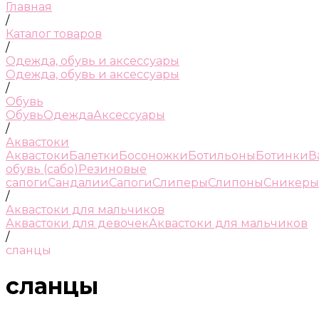
Главная
/
Каталог товаров
/
Одежда, обувь и аксессуары
Одежда, обувь и аксессуары
/
Обувь
Обувь
Одежда
Аксессуары
/
Аквастоки
Аквастоки
Балетки
Босоножки
Ботильоны
Ботинки
В
обувь (сабо)
Резиновые
сапоги
Сандалии
Сапоги
Слиперы
Слипоны
Сникеры
/
Аквастоки для мальчиков
Аквастоки для девочек
Аквастоки для мальчиков
/
сланцы
сланцы