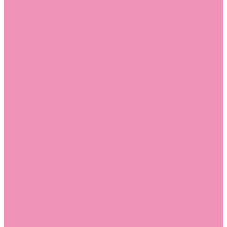
Босоножки
Босоножки для девочек
Босоножки для мальчиков
Ботильоны
Ботильоны для девочек
Ботинки
Ботинки для девочек
Ботинки для мальчиков
Валенки
Валенки для девочек
Валенки для мальчиков
Джазовки
Джазовки для девочек
Дутики
Дутики для девочек
Дутики для мальчиков
Кеды
Кеды для девочек
Кеды для мальчиков
Кроссовки
Кроссовки для девочек
Кроссовки для мальчиков
Лоферы
Лоферы для девочек