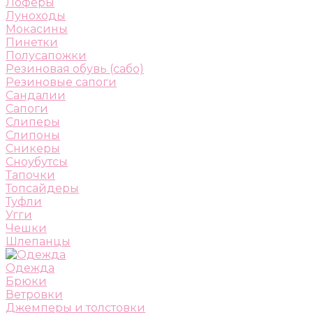
Лоферы
Луноходы
Мокасины
Пинетки
Полусапожки
Резиновая обувь (сабо)
Резиновые сапоги
Сандалии
Сапоги
Слиперы
Слипоны
Сникеры
Сноубутсы
Тапочки
Топсайдеры
Туфли
Угги
Чешки
Шлепанцы
Одежда
Брюки
Ветровки
Джемперы и толстовки