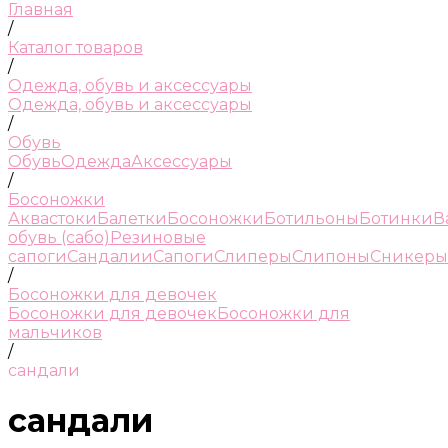
Главная
/
Каталог товаров
/
Одежда, обувь и аксессуары
Одежда, обувь и аксессуары
/
Обувь
Обувь
Одежда
Аксессуары
/
Босоножки
Аквастоки
Балетки
Босоножки
Ботильоны
Ботинки
В
обувь (сабо)
Резиновые
сапоги
Сандалии
Сапоги
Слиперы
Слипоны
Сникеры
/
Босоножки для девочек
Босоножки для девочек
Босоножки для
мальчиков
/
сандали
сандали