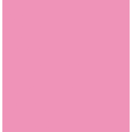
Стельки
Контакты
Помощь
Покупки
Помощь покупателю
Вопрос - ответ
Бренды
Коллекции
Готовые образы
Компания
Новости
Политика конфиденциальности
Сертификаты
...
Каталог
Одежда, обувь и аксессуары
Обувь
Аквастоки
Аквастоки для девочек
Аквастоки для мальчиков
Балетки
Балетки для девочек
Балетки для мальчиков