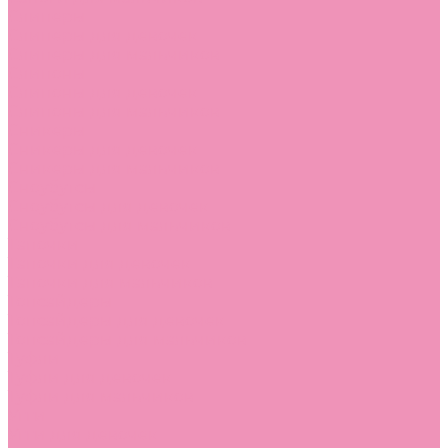
Слиперы
Слиперы для девочек
Слиперы для мальчиков
Слипоны
Слипоны для девочек
Слипоны для мальчиков
Сникеры
Сникеры для девочек
Сникеры для мальчиков
Сноубутсы
Сноубутсы для девочек
Сноубутсы для мальчиков
Тапочки
Тапочки для девочек
Тапочки для мальчиков
Топсайдеры
Топсайдеры для девочек
Топсайдеры для мальчиков
Туфли
Туфли для девочек
Туфли для мальчиков
Угги
Угги для девочек