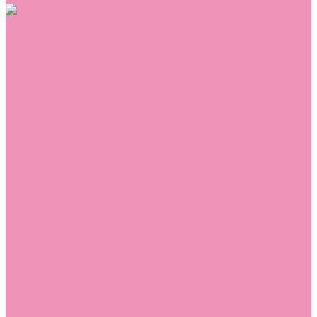
Обувь
Аквастоки
Балетки
Босоножки
Ботильоны
Ботинки
Валенки
Джазовки
Дутики
Кеды
Кроссовки
Лоферы
Луноходы
Мокасины
Пинетки
Полусапожки
Резиновая обувь (сабо)
Резиновые сапоги
Сандалии
Сапоги
Слиперы
Слипоны