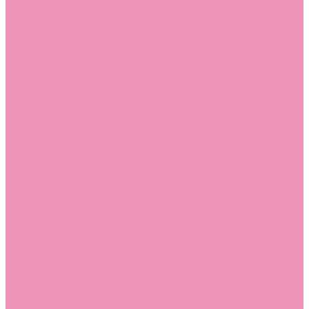
Босоножки
Босоножки для девочек
Босоножки для мальчиков
Ботильоны
Ботильоны для девочек
Ботинки
Ботинки для девочек
Ботинки для мальчиков
Валенки
Валенки для девочек
Валенки для мальчиков
Джазовки
Джазовки для девочек
Дутики
Дутики для девочек
Дутики для мальчиков
Кеды
Кеды для девочек
Кеды для мальчиков
Кроссовки
Кроссовки для девочек
Кроссовки для мальчиков
Лоферы
Лоферы для девочек