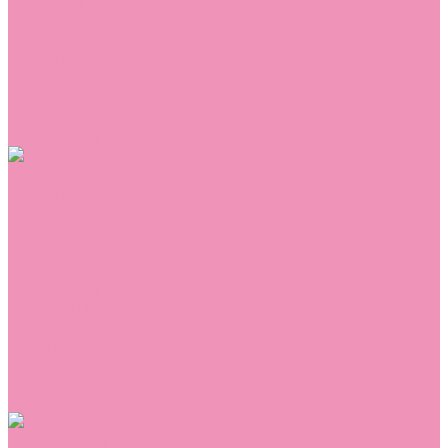
Сникеры
Сноубутсы
Тапочки
Топсайдеры
Туфли
Угги
Чешки
Шлепанцы
Одежда
Брюки
Ветровки
Джемперы и толстовки
Домашняя одежда
Комбинезоны
Комплекты
Конверты
Куртки
Платья
Полукомбинезоны
Пуховики
Туники
Аксессуары