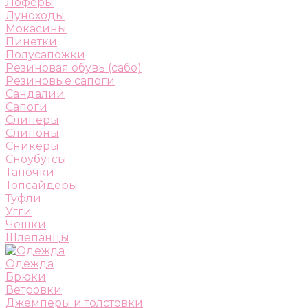
Лоферы
Луноходы
Мокасины
Пинетки
Полусапожки
Резиновая обувь (сабо)
Резиновые сапоги
Сандалии
Сапоги
Слиперы
Слипоны
Сникеры
Сноубутсы
Тапочки
Топсайдеры
Туфли
Угги
Чешки
Шлепанцы
Одежда
Брюки
Ветровки
Джемперы и толстовки