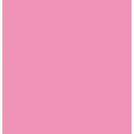
Угги для мальчиков
Чешки
Чешки для девочек
Чешки для мальчиков
Шлепанцы
Шлепанцы для девочек
Шлепанцы для мальчиков
Одежда
Брюки
Ветровки
Джемперы и толстовки
Домашняя одежда
Пижамы
Комбинезоны
Комплекты
Конверты
Куртки
Платья
Полукомбинезоны
Пуховики
Туники
Аксессуары
Стельки
Контакты