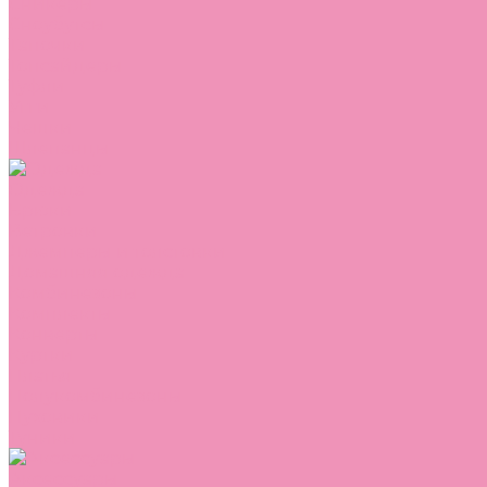
Сникеры
Сноубутсы
Тапочки
Топсайдеры
Туфли
Угги
Чешки
Шлепанцы
Одежда
Брюки
Ветровки
Джемперы и толстовки
Домашняя одежда
Комбинезоны
Комплекты
Конверты
Куртки
Платья
Полукомбинезоны
Пуховики
Туники
Аксессуары