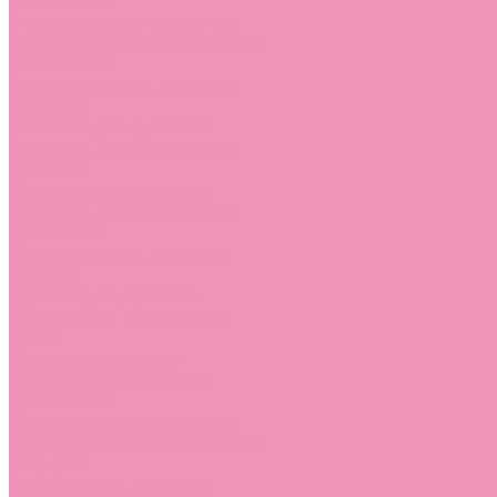
Босоножки
Босоножки для девочек
Босоножки для мальчиков
Ботильоны
Ботильоны для девочек
Ботинки
Ботинки для девочек
Ботинки для мальчиков
Валенки
Валенки для девочек
Валенки для мальчиков
Джазовки
Джазовки для девочек
Дутики
Дутики для девочек
Дутики для мальчиков
Кеды
Кеды для девочек
Кеды для мальчиков
Кроссовки
Кроссовки для девочек
Кроссовки для мальчиков
Лоферы
Лоферы для девочек