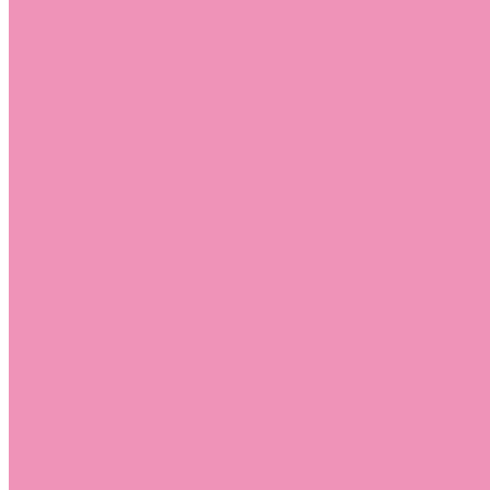
Стельки
Контакты
Помощь
Покупки
Помощь покупателю
Вопрос - ответ
Бренды
Коллекции
Готовые образы
Компания
Новости
Политика конфиденциальности
Сертификаты
...
Каталог
Одежда, обувь и аксессуары
Обувь
Аквастоки
Аквастоки для девочек
Аквастоки для мальчиков
Балетки
Балетки для девочек
Балетки для мальчиков