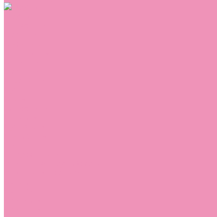
Обувь
Аквастоки
Балетки
Босоножки
Ботильоны
Ботинки
Валенки
Джазовки
Дутики
Кеды
Кроссовки
Лоферы
Луноходы
Мокасины
Пинетки
Полусапожки
Резиновая обувь (сабо)
Резиновые сапоги
Сандалии
Сапоги
Слиперы
Слипоны