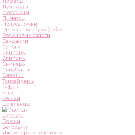
Лоферы
Луноходы
Мокасины
Пинетки
Полусапожки
Резиновая обувь (сабо)
Резиновые сапоги
Сандалии
Сапоги
Слиперы
Слипоны
Сникеры
Сноубутсы
Тапочки
Топсайдеры
Туфли
Угги
Чешки
Шлепанцы
Одежда
Брюки
Ветровки
Джемперы и толстовки