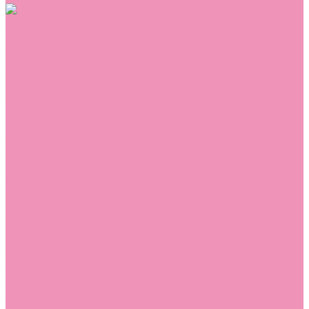
Обувь
Аквастоки
Балетки
Босоножки
Ботильоны
Ботинки
Валенки
Джазовки
Дутики
Кеды
Кроссовки
Лоферы
Луноходы
Мокасины
Пинетки
Полусапожки
Резиновая обувь (сабо)
Резиновые сапоги
Сандалии
Сапоги
Слиперы
Слипоны