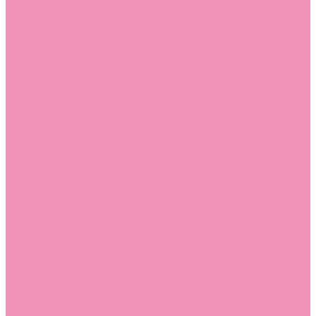
Стельки
Контакты
Помощь
Покупки
Помощь покупателю
Вопрос - ответ
Бренды
Коллекции
Готовые образы
Компания
Новости
Политика конфиденциальности
Сертификаты
...
Каталог
Одежда, обувь и аксессуары
Обувь
Аквастоки
Аквастоки для девочек
Аквастоки для мальчиков
Балетки
Балетки для девочек
Балетки для мальчиков