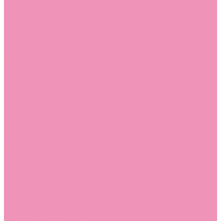
Босоножки
Босоножки для девочек
Босоножки для мальчиков
Ботильоны
Ботильоны для девочек
Ботинки
Ботинки для девочек
Ботинки для мальчиков
Валенки
Валенки для девочек
Валенки для мальчиков
Джазовки
Джазовки для девочек
Дутики
Дутики для девочек
Дутики для мальчиков
Кеды
Кеды для девочек
Кеды для мальчиков
Кроссовки
Кроссовки для девочек
Кроссовки для мальчиков
Лоферы
Лоферы для девочек