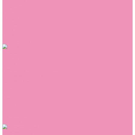
Сникеры
Сноубутсы
Тапочки
Топсайдеры
Туфли
Угги
Чешки
Шлепанцы
Одежда
Брюки
Ветровки
Джемперы и толстовки
Домашняя одежда
Комбинезоны
Комплекты
Конверты
Куртки
Платья
Полукомбинезоны
Пуховики
Туники
Аксессуары