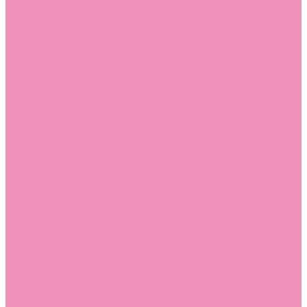
Слиперы
Слиперы для девочек
Слиперы для мальчиков
Слипоны
Слипоны для девочек
Слипоны для мальчиков
Сникеры
Сникеры для девочек
Сникеры для мальчиков
Сноубутсы
Сноубутсы для девочек
Сноубутсы для мальчиков
Тапочки
Тапочки для девочек
Тапочки для мальчиков
Топсайдеры
Топсайдеры для девочек
Топсайдеры для мальчиков
Туфли
Туфли для девочек
Туфли для мальчиков
Угги
Угги для девочек