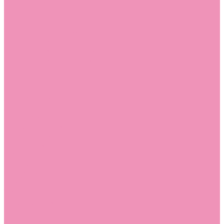
Угги для мальчиков
Чешки
Чешки для девочек
Чешки для мальчиков
Шлепанцы
Шлепанцы для девочек
Шлепанцы для мальчиков
Одежда
Брюки
Ветровки
Джемперы и толстовки
Домашняя одежда
Пижамы
Комбинезоны
Комплекты
Конверты
Куртки
Платья
Полукомбинезоны
Пуховики
Туники
Аксессуары
Стельки
Контакты