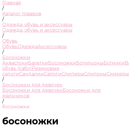
Главная
/
Каталог товаров
/
Одежда, обувь и аксессуары
Одежда, обувь и аксессуары
/
Обувь
Обувь
Одежда
Аксессуары
/
Босоножки
Аквастоки
Балетки
Босоножки
Ботильоны
Ботинки
В
обувь (сабо)
Резиновые
сапоги
Сандалии
Сапоги
Слиперы
Слипоны
Сникеры
/
Босоножки для девочек
Босоножки для девочек
Босоножки для
мальчиков
/
босоножки
босоножки