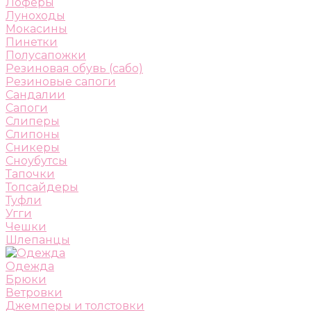
Лоферы
Луноходы
Мокасины
Пинетки
Полусапожки
Резиновая обувь (сабо)
Резиновые сапоги
Сандалии
Сапоги
Слиперы
Слипоны
Сникеры
Сноубутсы
Тапочки
Топсайдеры
Туфли
Угги
Чешки
Шлепанцы
Одежда
Брюки
Ветровки
Джемперы и толстовки