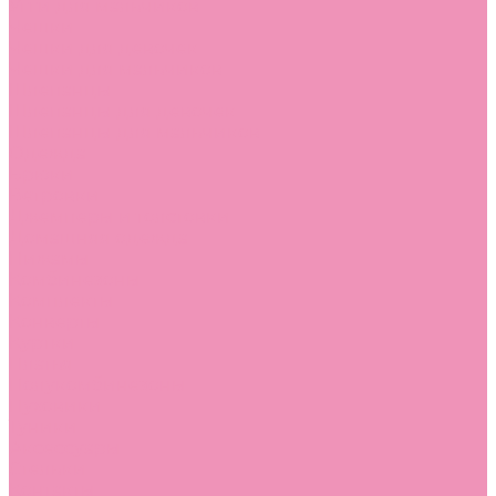
Угги для мальчиков
Чешки
Чешки для девочек
Чешки для мальчиков
Шлепанцы
Шлепанцы для девочек
Шлепанцы для мальчиков
Одежда
Брюки
Ветровки
Джемперы и толстовки
Домашняя одежда
Пижамы
Комбинезоны
Комплекты
Конверты
Куртки
Платья
Полукомбинезоны
Пуховики
Туники
Аксессуары
Стельки
Контакты