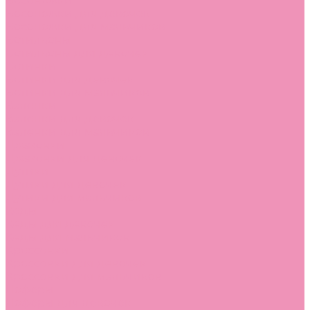
Босоножки
Босоножки для девочек
Босоножки для мальчиков
Ботильоны
Ботильоны для девочек
Ботинки
Ботинки для девочек
Ботинки для мальчиков
Валенки
Валенки для девочек
Валенки для мальчиков
Джазовки
Джазовки для девочек
Дутики
Дутики для девочек
Дутики для мальчиков
Кеды
Кеды для девочек
Кеды для мальчиков
Кроссовки
Кроссовки для девочек
Кроссовки для мальчиков
Лоферы
Лоферы для девочек