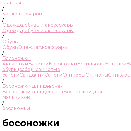
Главная
/
Каталог товаров
/
Одежда, обувь и аксессуары
Одежда, обувь и аксессуары
/
Обувь
Обувь
Одежда
Аксессуары
/
Босоножки
Аквастоки
Балетки
Босоножки
Ботильоны
Ботинки
В
обувь (сабо)
Резиновые
сапоги
Сандалии
Сапоги
Слиперы
Слипоны
Сникеры
/
Босоножки для девочек
Босоножки для девочек
Босоножки для
мальчиков
/
босоножки
босоножки