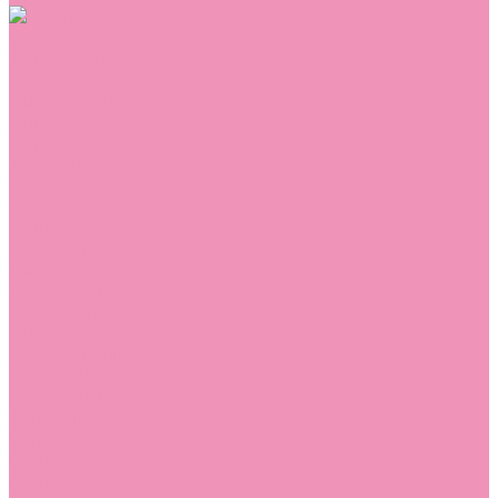
Обувь
Аквастоки
Балетки
Босоножки
Ботильоны
Ботинки
Валенки
Джазовки
Дутики
Кеды
Кроссовки
Лоферы
Луноходы
Мокасины
Пинетки
Полусапожки
Резиновая обувь (сабо)
Резиновые сапоги
Сандалии
Сапоги
Слиперы
Слипоны