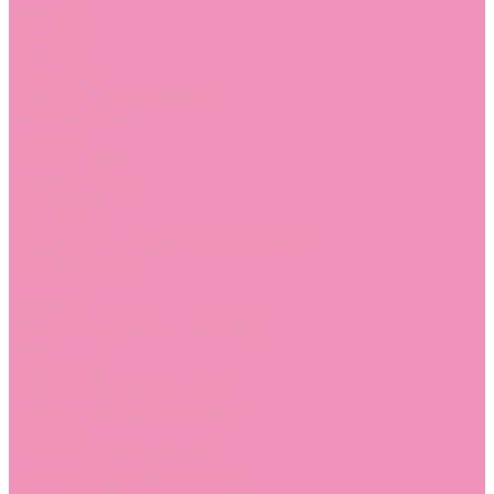
Стельки
Контакты
Помощь
Покупки
Помощь покупателю
Вопрос - ответ
Бренды
Коллекции
Готовые образы
Компания
Новости
Политика конфиденциальности
Сертификаты
...
Каталог
Одежда, обувь и аксессуары
Обувь
Аквастоки
Аквастоки для девочек
Аквастоки для мальчиков
Балетки
Балетки для девочек
Балетки для мальчиков