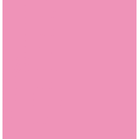
Слиперы
Слиперы для девочек
Слиперы для мальчиков
Слипоны
Слипоны для девочек
Слипоны для мальчиков
Сникеры
Сникеры для девочек
Сникеры для мальчиков
Сноубутсы
Сноубутсы для девочек
Сноубутсы для мальчиков
Тапочки
Тапочки для девочек
Тапочки для мальчиков
Топсайдеры
Топсайдеры для девочек
Топсайдеры для мальчиков
Туфли
Туфли для девочек
Туфли для мальчиков
Угги
Угги для девочек