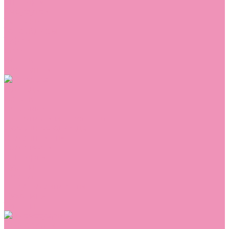
Сникеры
Сноубутсы
Тапочки
Топсайдеры
Туфли
Угги
Чешки
Шлепанцы
Одежда
Брюки
Ветровки
Джемперы и толстовки
Домашняя одежда
Комбинезоны
Комплекты
Конверты
Куртки
Платья
Полукомбинезоны
Пуховики
Туники
Аксессуары