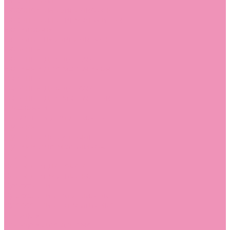
Босоножки
Босоножки для девочек
Босоножки для мальчиков
Ботильоны
Ботильоны для девочек
Ботинки
Ботинки для девочек
Ботинки для мальчиков
Валенки
Валенки для девочек
Валенки для мальчиков
Джазовки
Джазовки для девочек
Дутики
Дутики для девочек
Дутики для мальчиков
Кеды
Кеды для девочек
Кеды для мальчиков
Кроссовки
Кроссовки для девочек
Кроссовки для мальчиков
Лоферы
Лоферы для девочек