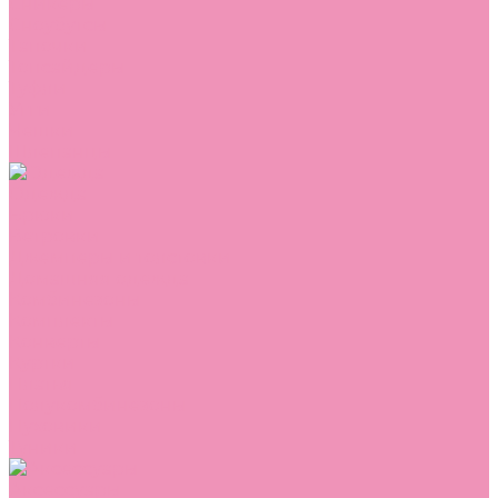
Сникеры
Сноубутсы
Тапочки
Топсайдеры
Туфли
Угги
Чешки
Шлепанцы
Одежда
Брюки
Ветровки
Джемперы и толстовки
Домашняя одежда
Комбинезоны
Комплекты
Конверты
Куртки
Платья
Полукомбинезоны
Пуховики
Туники
Аксессуары