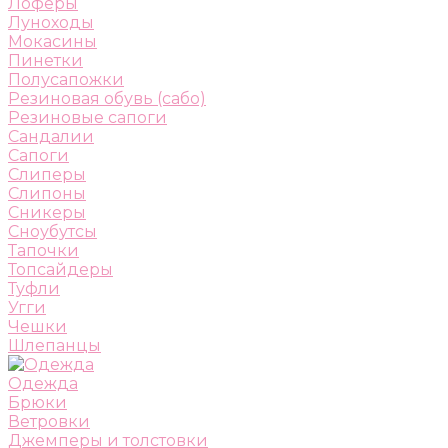
Лоферы
Луноходы
Мокасины
Пинетки
Полусапожки
Резиновая обувь (сабо)
Резиновые сапоги
Сандалии
Сапоги
Слиперы
Слипоны
Сникеры
Сноубутсы
Тапочки
Топсайдеры
Туфли
Угги
Чешки
Шлепанцы
Одежда
Брюки
Ветровки
Джемперы и толстовки