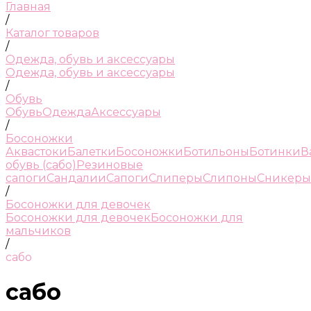
Главная
/
Каталог товаров
/
Одежда, обувь и аксессуары
Одежда, обувь и аксессуары
/
Обувь
Обувь
Одежда
Аксессуары
/
Босоножки
Аквастоки
Балетки
Босоножки
Ботильоны
Ботинки
В
обувь (сабо)
Резиновые
сапоги
Сандалии
Сапоги
Слиперы
Слипоны
Сникеры
/
Босоножки для девочек
Босоножки для девочек
Босоножки для
мальчиков
/
сабо
сабо