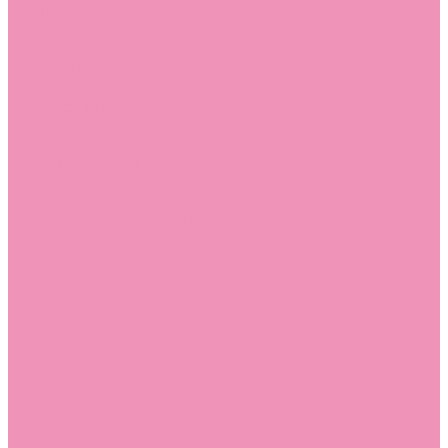
Стельки
Контакты
Помощь
Покупки
Помощь покупателю
Вопрос - ответ
Бренды
Коллекции
Готовые образы
Компания
Новости
Политика конфиденциальности
Сертификаты
...
Каталог
Одежда, обувь и аксессуары
Обувь
Аквастоки
Аквастоки для девочек
Аквастоки для мальчиков
Балетки
Балетки для девочек
Балетки для мальчиков