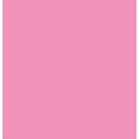
Угги для мальчиков
Чешки
Чешки для девочек
Чешки для мальчиков
Шлепанцы
Шлепанцы для девочек
Шлепанцы для мальчиков
Одежда
Брюки
Ветровки
Джемперы и толстовки
Домашняя одежда
Пижамы
Комбинезоны
Комплекты
Конверты
Куртки
Платья
Полукомбинезоны
Пуховики
Туники
Аксессуары
Стельки
Контакты