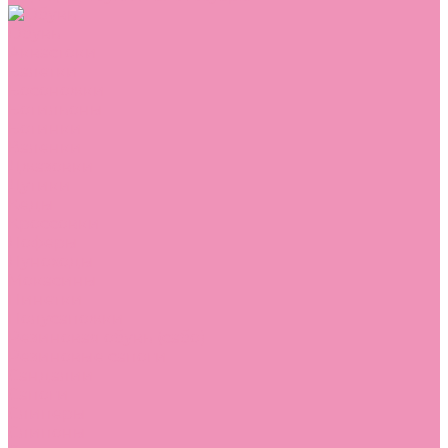
Обувь
Аквастоки
Балетки
Босоножки
Ботильоны
Ботинки
Валенки
Джазовки
Дутики
Кеды
Кроссовки
Лоферы
Луноходы
Мокасины
Пинетки
Полусапожки
Резиновая обувь (сабо)
Резиновые сапоги
Сандалии
Сапоги
Слиперы
Слипоны