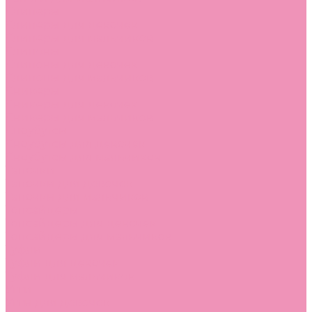
Слиперы
Слиперы для девочек
Слиперы для мальчиков
Слипоны
Слипоны для девочек
Слипоны для мальчиков
Сникеры
Сникеры для девочек
Сникеры для мальчиков
Сноубутсы
Сноубутсы для девочек
Сноубутсы для мальчиков
Тапочки
Тапочки для девочек
Тапочки для мальчиков
Топсайдеры
Топсайдеры для девочек
Топсайдеры для мальчиков
Туфли
Туфли для девочек
Туфли для мальчиков
Угги
Угги для девочек