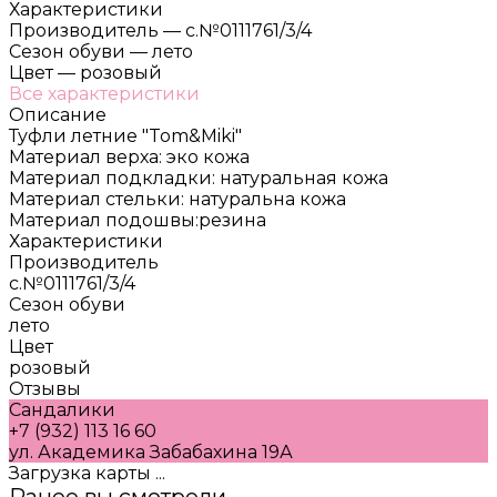
Характеристики
Производитель
—
с.№0111761/3/4
Сезон обуви
—
лето
Цвет
—
розовый
Все характеристики
Описание
Туфли летние "Tom&Miki"
Материал верха: эко кожа
Материал подкладки: натуральная кожа
Материал стельки: натуральна кожа
Материал подошвы:резина
Характеристики
Производитель
с.№0111761/3/4
Сезон обуви
лето
Цвет
розовый
Отзывы
Сандалики
+7 (932) 113 16 60
ул. Академика Забабахина 19А
Загрузка карты ...
Ранее вы смотрели