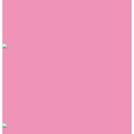
Сникеры
Сноубутсы
Тапочки
Топсайдеры
Туфли
Угги
Чешки
Шлепанцы
Одежда
Брюки
Ветровки
Джемперы и толстовки
Домашняя одежда
Комбинезоны
Комплекты
Конверты
Куртки
Платья
Полукомбинезоны
Пуховики
Туники
Аксессуары