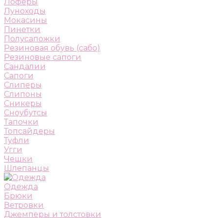
Лоферы
Луноходы
Мокасины
Пинетки
Полусапожки
Резиновая обувь (сабо)
Резиновые сапоги
Сандалии
Сапоги
Слиперы
Слипоны
Сникеры
Сноубутсы
Тапочки
Топсайдеры
Туфли
Угги
Чешки
Шлепанцы
Одежда
Брюки
Ветровки
Джемперы и толстовки