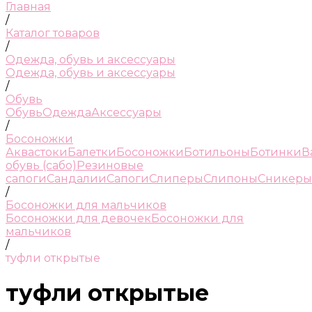
Главная
/
Каталог товаров
/
Одежда, обувь и аксессуары
Одежда, обувь и аксессуары
/
Обувь
Обувь
Одежда
Аксессуары
/
Босоножки
Аквастоки
Балетки
Босоножки
Ботильоны
Ботинки
В
обувь (сабо)
Резиновые
сапоги
Сандалии
Сапоги
Слиперы
Слипоны
Сникеры
/
Босоножки для мальчиков
Босоножки для девочек
Босоножки для
мальчиков
/
туфли открытые
туфли открытые