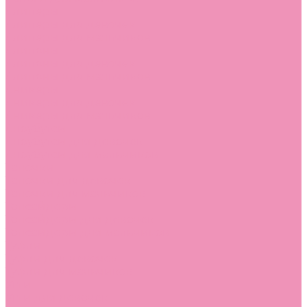
Слиперы
Слиперы для девочек
Слиперы для мальчиков
Слипоны
Слипоны для девочек
Слипоны для мальчиков
Сникеры
Сникеры для девочек
Сникеры для мальчиков
Сноубутсы
Сноубутсы для девочек
Сноубутсы для мальчиков
Тапочки
Тапочки для девочек
Тапочки для мальчиков
Топсайдеры
Топсайдеры для девочек
Топсайдеры для мальчиков
Туфли
Туфли для девочек
Туфли для мальчиков
Угги
Угги для девочек