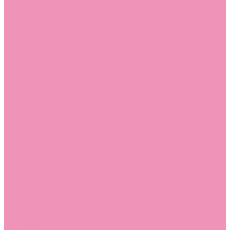
Угги для мальчиков
Чешки
Чешки для девочек
Чешки для мальчиков
Шлепанцы
Шлепанцы для девочек
Шлепанцы для мальчиков
Одежда
Брюки
Ветровки
Джемперы и толстовки
Домашняя одежда
Пижамы
Комбинезоны
Комплекты
Конверты
Куртки
Платья
Полукомбинезоны
Пуховики
Туники
Аксессуары
Стельки
Контакты