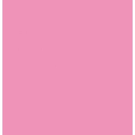
Стельки
Контакты
Помощь
Покупки
Помощь покупателю
Вопрос - ответ
Бренды
Коллекции
Готовые образы
Компания
Новости
Политика конфиденциальности
Сертификаты
...
Каталог
Одежда, обувь и аксессуары
Обувь
Аквастоки
Аквастоки для девочек
Аквастоки для мальчиков
Балетки
Балетки для девочек
Балетки для мальчиков