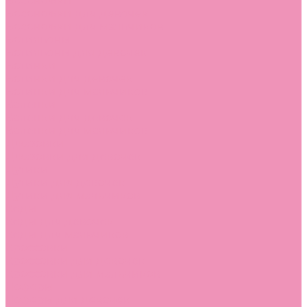
Босоножки
Босоножки для девочек
Босоножки для мальчиков
Ботильоны
Ботильоны для девочек
Ботинки
Ботинки для девочек
Ботинки для мальчиков
Валенки
Валенки для девочек
Валенки для мальчиков
Джазовки
Джазовки для девочек
Дутики
Дутики для девочек
Дутики для мальчиков
Кеды
Кеды для девочек
Кеды для мальчиков
Кроссовки
Кроссовки для девочек
Кроссовки для мальчиков
Лоферы
Лоферы для девочек