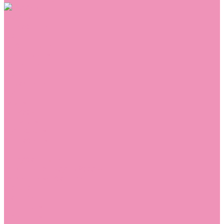
Обувь
Аквастоки
Балетки
Босоножки
Ботильоны
Ботинки
Валенки
Джазовки
Дутики
Кеды
Кроссовки
Лоферы
Луноходы
Мокасины
Пинетки
Полусапожки
Резиновая обувь (сабо)
Резиновые сапоги
Сандалии
Сапоги
Слиперы
Слипоны