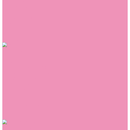
Сникеры
Сноубутсы
Тапочки
Топсайдеры
Туфли
Угги
Чешки
Шлепанцы
Одежда
Брюки
Ветровки
Джемперы и толстовки
Домашняя одежда
Комбинезоны
Комплекты
Конверты
Куртки
Платья
Полукомбинезоны
Пуховики
Туники
Аксессуары