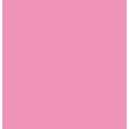
Стельки
Контакты
Помощь
Покупки
Помощь покупателю
Вопрос - ответ
Бренды
Коллекции
Готовые образы
Компания
Новости
Политика конфиденциальности
Сертификаты
...
Каталог
Одежда, обувь и аксессуары
Обувь
Аквастоки
Аквастоки для девочек
Аквастоки для мальчиков
Балетки
Балетки для девочек
Балетки для мальчиков