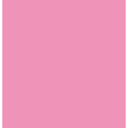
Босоножки
Босоножки для девочек
Босоножки для мальчиков
Ботильоны
Ботильоны для девочек
Ботинки
Ботинки для девочек
Ботинки для мальчиков
Валенки
Валенки для девочек
Валенки для мальчиков
Джазовки
Джазовки для девочек
Дутики
Дутики для девочек
Дутики для мальчиков
Кеды
Кеды для девочек
Кеды для мальчиков
Кроссовки
Кроссовки для девочек
Кроссовки для мальчиков
Лоферы
Лоферы для девочек