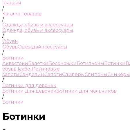
Главная
/
Каталог товаров
/
Одежда, обувь и аксессуары
Одежда, обувь и аксессуары
/
Обувь
Обувь
Одежда
Аксессуары
/
Ботинки
Аквастоки
Балетки
Босоножки
Ботильоны
Ботинки
В
обувь (сабо)
Резиновые
сапоги
Сандалии
Сапоги
Слиперы
Слипоны
Сникеры
/
Ботинки для девочек
Ботинки для девочек
Ботинки для мальчиков
/
Ботинки
Ботинки