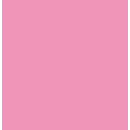
Угги для мальчиков
Чешки
Чешки для девочек
Чешки для мальчиков
Шлепанцы
Шлепанцы для девочек
Шлепанцы для мальчиков
Одежда
Брюки
Ветровки
Джемперы и толстовки
Домашняя одежда
Пижамы
Комбинезоны
Комплекты
Конверты
Куртки
Платья
Полукомбинезоны
Пуховики
Туники
Аксессуары
Стельки
Контакты