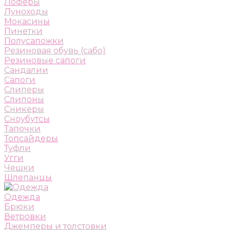
Лоферы
Луноходы
Мокасины
Пинетки
Полусапожки
Резиновая обувь (сабо)
Резиновые сапоги
Сандалии
Сапоги
Слиперы
Слипоны
Сникеры
Сноубутсы
Тапочки
Топсайдеры
Туфли
Угги
Чешки
Шлепанцы
Одежда
Брюки
Ветровки
Джемперы и толстовки