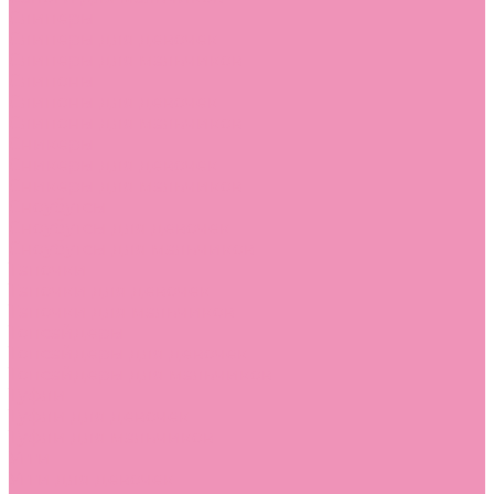
Слиперы
Слиперы для девочек
Слиперы для мальчиков
Слипоны
Слипоны для девочек
Слипоны для мальчиков
Сникеры
Сникеры для девочек
Сникеры для мальчиков
Сноубутсы
Сноубутсы для девочек
Сноубутсы для мальчиков
Тапочки
Тапочки для девочек
Тапочки для мальчиков
Топсайдеры
Топсайдеры для девочек
Топсайдеры для мальчиков
Туфли
Туфли для девочек
Туфли для мальчиков
Угги
Угги для девочек