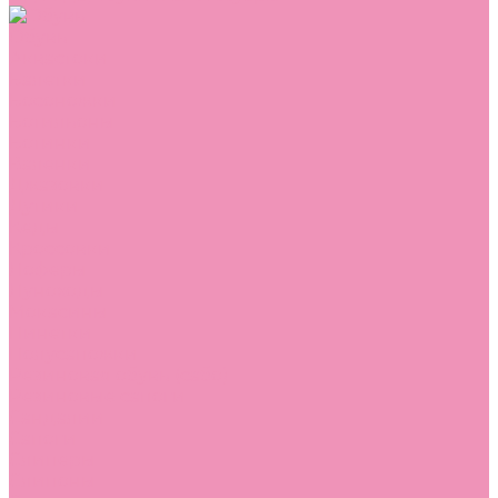
Обувь
Аквастоки
Балетки
Босоножки
Ботильоны
Ботинки
Валенки
Джазовки
Дутики
Кеды
Кроссовки
Лоферы
Луноходы
Мокасины
Пинетки
Полусапожки
Резиновая обувь (сабо)
Резиновые сапоги
Сандалии
Сапоги
Слиперы
Слипоны