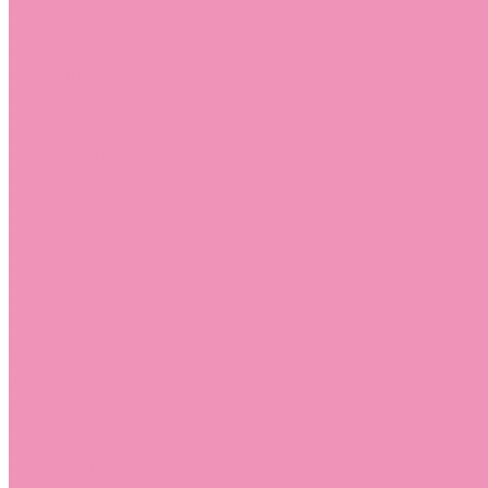
Стельки
Контакты
Помощь
Покупки
Помощь покупателю
Вопрос - ответ
Бренды
Коллекции
Готовые образы
Компания
Новости
Политика конфиденциальности
Сертификаты
...
Каталог
Одежда, обувь и аксессуары
Обувь
Аквастоки
Аквастоки для девочек
Аквастоки для мальчиков
Балетки
Балетки для девочек
Балетки для мальчиков