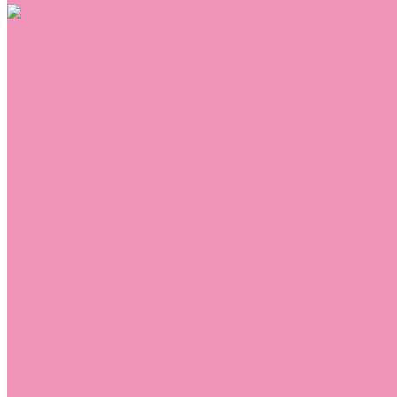
Обувь
Аквастоки
Балетки
Босоножки
Ботильоны
Ботинки
Валенки
Джазовки
Дутики
Кеды
Кроссовки
Лоферы
Луноходы
Мокасины
Пинетки
Полусапожки
Резиновая обувь (сабо)
Резиновые сапоги
Сандалии
Сапоги
Слиперы
Слипоны