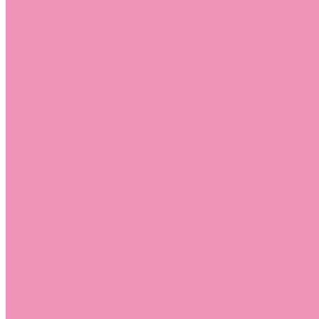
Босоножки
Босоножки для девочек
Босоножки для мальчиков
Ботильоны
Ботильоны для девочек
Ботинки
Ботинки для девочек
Ботинки для мальчиков
Валенки
Валенки для девочек
Валенки для мальчиков
Джазовки
Джазовки для девочек
Дутики
Дутики для девочек
Дутики для мальчиков
Кеды
Кеды для девочек
Кеды для мальчиков
Кроссовки
Кроссовки для девочек
Кроссовки для мальчиков
Лоферы
Лоферы для девочек