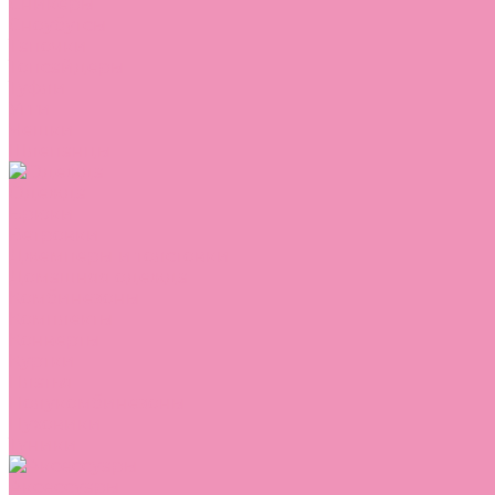
Сникеры
Сноубутсы
Тапочки
Топсайдеры
Туфли
Угги
Чешки
Шлепанцы
Одежда
Брюки
Ветровки
Джемперы и толстовки
Домашняя одежда
Комбинезоны
Комплекты
Конверты
Куртки
Платья
Полукомбинезоны
Пуховики
Туники
Аксессуары