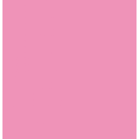
Слиперы
Слиперы для девочек
Слиперы для мальчиков
Слипоны
Слипоны для девочек
Слипоны для мальчиков
Сникеры
Сникеры для девочек
Сникеры для мальчиков
Сноубутсы
Сноубутсы для девочек
Сноубутсы для мальчиков
Тапочки
Тапочки для девочек
Тапочки для мальчиков
Топсайдеры
Топсайдеры для девочек
Топсайдеры для мальчиков
Туфли
Туфли для девочек
Туфли для мальчиков
Угги
Угги для девочек