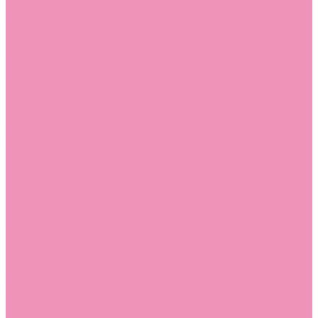
Босоножки
Босоножки для девочек
Босоножки для мальчиков
Ботильоны
Ботильоны для девочек
Ботинки
Ботинки для девочек
Ботинки для мальчиков
Валенки
Валенки для девочек
Валенки для мальчиков
Джазовки
Джазовки для девочек
Дутики
Дутики для девочек
Дутики для мальчиков
Кеды
Кеды для девочек
Кеды для мальчиков
Кроссовки
Кроссовки для девочек
Кроссовки для мальчиков
Лоферы
Лоферы для девочек