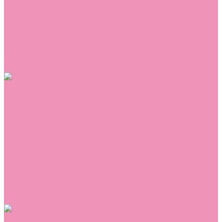
Сникеры
Сноубутсы
Тапочки
Топсайдеры
Туфли
Угги
Чешки
Шлепанцы
Одежда
Брюки
Ветровки
Джемперы и толстовки
Домашняя одежда
Комбинезоны
Комплекты
Конверты
Куртки
Платья
Полукомбинезоны
Пуховики
Туники
Аксессуары