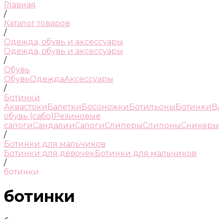
Главная
/
Каталог товаров
/
Одежда, обувь и аксессуары
Одежда, обувь и аксессуары
/
Обувь
Обувь
Одежда
Аксессуары
/
Ботинки
Аквастоки
Балетки
Босоножки
Ботильоны
Ботинки
В
обувь (сабо)
Резиновые
сапоги
Сандалии
Сапоги
Слиперы
Слипоны
Сникеры
/
Ботинки для мальчиков
Ботинки для девочек
Ботинки для мальчиков
/
ботинки
ботинки