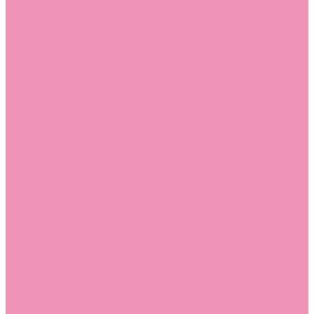
Стельки
Контакты
Помощь
Покупки
Помощь покупателю
Вопрос - ответ
Бренды
Коллекции
Готовые образы
Компания
Новости
Политика конфиденциальности
Сертификаты
...
Каталог
Одежда, обувь и аксессуары
Обувь
Аквастоки
Аквастоки для девочек
Аквастоки для мальчиков
Балетки
Балетки для девочек
Балетки для мальчиков