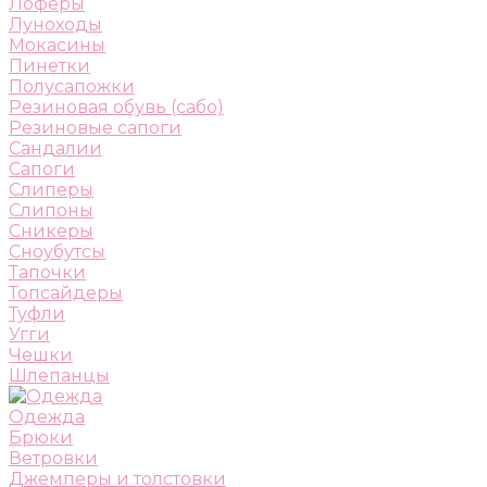
Лоферы
Луноходы
Мокасины
Пинетки
Полусапожки
Резиновая обувь (сабо)
Резиновые сапоги
Сандалии
Сапоги
Слиперы
Слипоны
Сникеры
Сноубутсы
Тапочки
Топсайдеры
Туфли
Угги
Чешки
Шлепанцы
Одежда
Брюки
Ветровки
Джемперы и толстовки