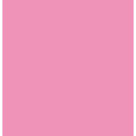
Угги для мальчиков
Чешки
Чешки для девочек
Чешки для мальчиков
Шлепанцы
Шлепанцы для девочек
Шлепанцы для мальчиков
Одежда
Брюки
Ветровки
Джемперы и толстовки
Домашняя одежда
Пижамы
Комбинезоны
Комплекты
Конверты
Куртки
Платья
Полукомбинезоны
Пуховики
Туники
Аксессуары
Стельки
Контакты