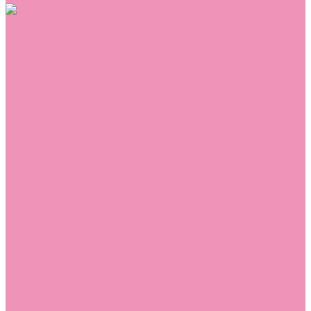
Обувь
Аквастоки
Балетки
Босоножки
Ботильоны
Ботинки
Валенки
Джазовки
Дутики
Кеды
Кроссовки
Лоферы
Луноходы
Мокасины
Пинетки
Полусапожки
Резиновая обувь (сабо)
Резиновые сапоги
Сандалии
Сапоги
Слиперы
Слипоны