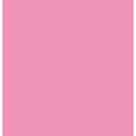
Слиперы
Слиперы для девочек
Слиперы для мальчиков
Слипоны
Слипоны для девочек
Слипоны для мальчиков
Сникеры
Сникеры для девочек
Сникеры для мальчиков
Сноубутсы
Сноубутсы для девочек
Сноубутсы для мальчиков
Тапочки
Тапочки для девочек
Тапочки для мальчиков
Топсайдеры
Топсайдеры для девочек
Топсайдеры для мальчиков
Туфли
Туфли для девочек
Туфли для мальчиков
Угги
Угги для девочек