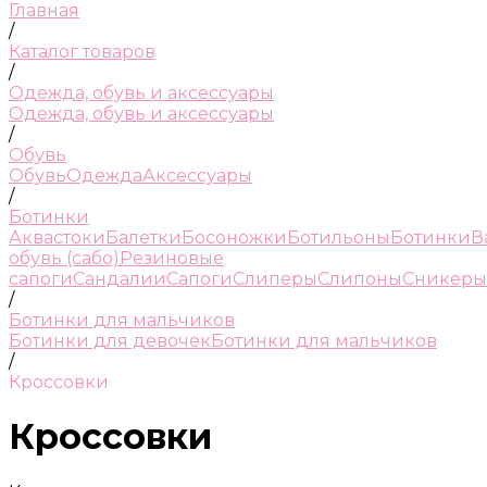
Главная
/
Каталог товаров
/
Одежда, обувь и аксессуары
Одежда, обувь и аксессуары
/
Обувь
Обувь
Одежда
Аксессуары
/
Ботинки
Аквастоки
Балетки
Босоножки
Ботильоны
Ботинки
В
обувь (сабо)
Резиновые
сапоги
Сандалии
Сапоги
Слиперы
Слипоны
Сникеры
/
Ботинки для мальчиков
Ботинки для девочек
Ботинки для мальчиков
/
Кроссовки
Кроссовки