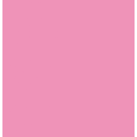
Угги для мальчиков
Чешки
Чешки для девочек
Чешки для мальчиков
Шлепанцы
Шлепанцы для девочек
Шлепанцы для мальчиков
Одежда
Брюки
Ветровки
Джемперы и толстовки
Домашняя одежда
Пижамы
Комбинезоны
Комплекты
Конверты
Куртки
Платья
Полукомбинезоны
Пуховики
Туники
Аксессуары
Стельки
Контакты