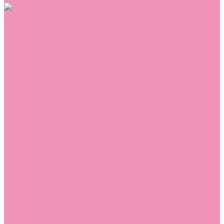
Обувь
Аквастоки
Балетки
Босоножки
Ботильоны
Ботинки
Валенки
Джазовки
Дутики
Кеды
Кроссовки
Лоферы
Луноходы
Мокасины
Пинетки
Полусапожки
Резиновая обувь (сабо)
Резиновые сапоги
Сандалии
Сапоги
Слиперы
Слипоны