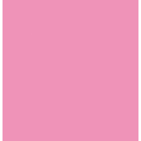
Стельки
Контакты
Помощь
Покупки
Помощь покупателю
Вопрос - ответ
Бренды
Коллекции
Готовые образы
Компания
Новости
Политика конфиденциальности
Сертификаты
...
Каталог
Одежда, обувь и аксессуары
Обувь
Аквастоки
Аквастоки для девочек
Аквастоки для мальчиков
Балетки
Балетки для девочек
Балетки для мальчиков