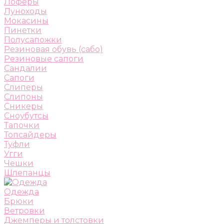
Лоферы
Луноходы
Мокасины
Пинетки
Полусапожки
Резиновая обувь (сабо)
Резиновые сапоги
Сандалии
Сапоги
Слиперы
Слипоны
Сникеры
Сноубутсы
Тапочки
Топсайдеры
Туфли
Угги
Чешки
Шлепанцы
Одежда
Брюки
Ветровки
Джемперы и толстовки