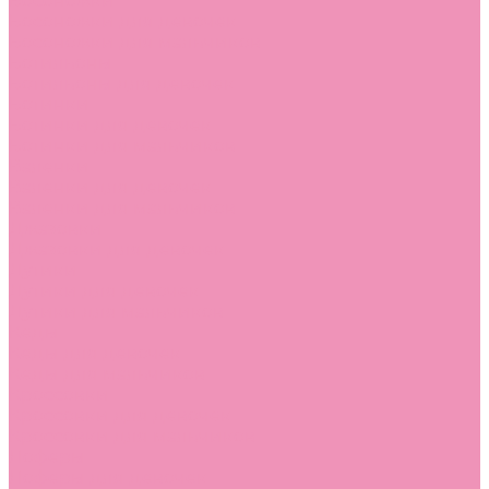
Босоножки
Босоножки для девочек
Босоножки для мальчиков
Ботильоны
Ботильоны для девочек
Ботинки
Ботинки для девочек
Ботинки для мальчиков
Валенки
Валенки для девочек
Валенки для мальчиков
Джазовки
Джазовки для девочек
Дутики
Дутики для девочек
Дутики для мальчиков
Кеды
Кеды для девочек
Кеды для мальчиков
Кроссовки
Кроссовки для девочек
Кроссовки для мальчиков
Лоферы
Лоферы для девочек