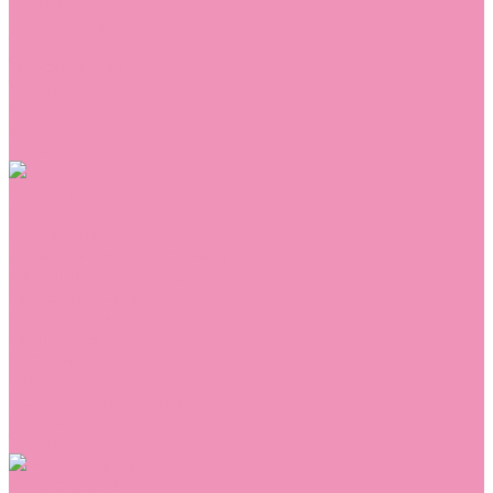
Сникеры
Сноубутсы
Тапочки
Топсайдеры
Туфли
Угги
Чешки
Шлепанцы
Одежда
Брюки
Ветровки
Джемперы и толстовки
Домашняя одежда
Комбинезоны
Комплекты
Конверты
Куртки
Платья
Полукомбинезоны
Пуховики
Туники
Аксессуары