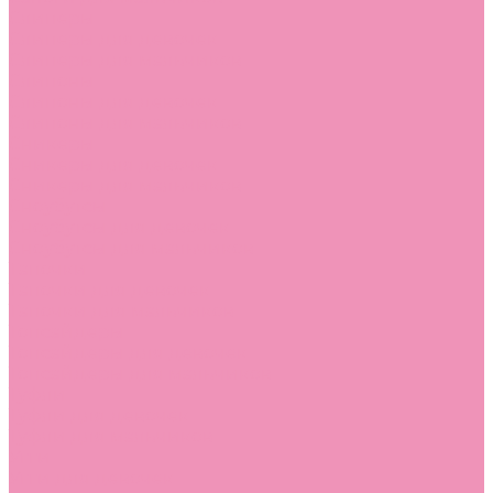
Слиперы
Слиперы для девочек
Слиперы для мальчиков
Слипоны
Слипоны для девочек
Слипоны для мальчиков
Сникеры
Сникеры для девочек
Сникеры для мальчиков
Сноубутсы
Сноубутсы для девочек
Сноубутсы для мальчиков
Тапочки
Тапочки для девочек
Тапочки для мальчиков
Топсайдеры
Топсайдеры для девочек
Топсайдеры для мальчиков
Туфли
Туфли для девочек
Туфли для мальчиков
Угги
Угги для девочек