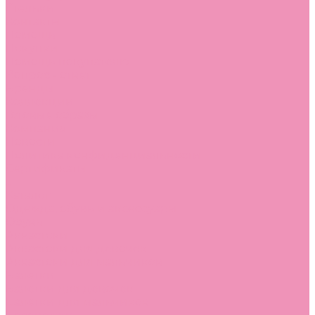
Стельки
Контакты
Помощь
Покупки
Помощь покупателю
Вопрос - ответ
Бренды
Коллекции
Готовые образы
Компания
Новости
Политика конфиденциальности
Сертификаты
...
Каталог
Одежда, обувь и аксессуары
Обувь
Аквастоки
Аквастоки для девочек
Аквастоки для мальчиков
Балетки
Балетки для девочек
Балетки для мальчиков