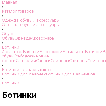
Главная
/
Каталог товаров
/
Одежда, обувь и аксессуары
Одежда, обувь и аксессуары
/
Обувь
Обувь
Одежда
Аксессуары
/
Ботинки
Аквастоки
Балетки
Босоножки
Ботильоны
Ботинки
В
обувь (сабо)
Резиновые
сапоги
Сандалии
Сапоги
Слиперы
Слипоны
Сникеры
/
Ботинки для мальчиков
Ботинки для девочек
Ботинки для мальчиков
/
Ботинки
Ботинки