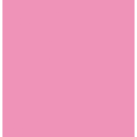
Босоножки
Босоножки для девочек
Босоножки для мальчиков
Ботильоны
Ботильоны для девочек
Ботинки
Ботинки для девочек
Ботинки для мальчиков
Валенки
Валенки для девочек
Валенки для мальчиков
Джазовки
Джазовки для девочек
Дутики
Дутики для девочек
Дутики для мальчиков
Кеды
Кеды для девочек
Кеды для мальчиков
Кроссовки
Кроссовки для девочек
Кроссовки для мальчиков
Лоферы
Лоферы для девочек