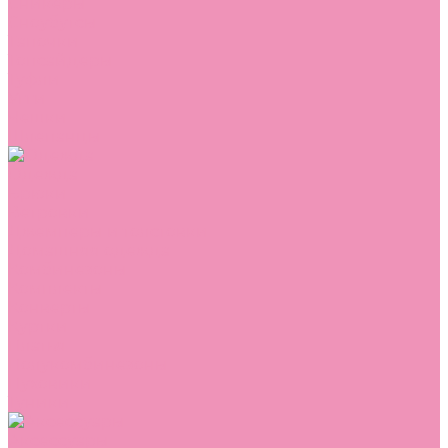
Сникеры
Сноубутсы
Тапочки
Топсайдеры
Туфли
Угги
Чешки
Шлепанцы
Одежда
Брюки
Ветровки
Джемперы и толстовки
Домашняя одежда
Комбинезоны
Комплекты
Конверты
Куртки
Платья
Полукомбинезоны
Пуховики
Туники
Аксессуары