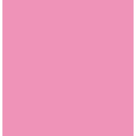
Угги для мальчиков
Чешки
Чешки для девочек
Чешки для мальчиков
Шлепанцы
Шлепанцы для девочек
Шлепанцы для мальчиков
Одежда
Брюки
Ветровки
Джемперы и толстовки
Домашняя одежда
Пижамы
Комбинезоны
Комплекты
Конверты
Куртки
Платья
Полукомбинезоны
Пуховики
Туники
Аксессуары
Стельки
Контакты