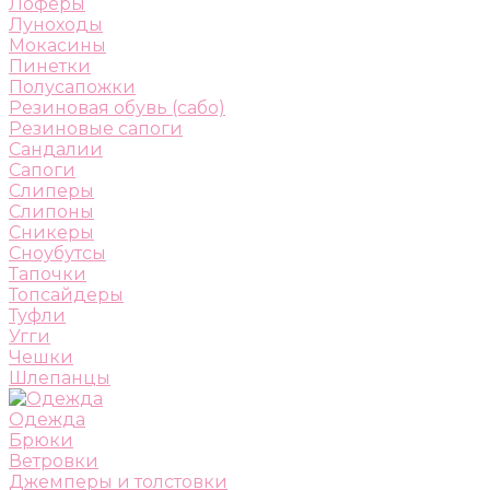
Лоферы
Луноходы
Мокасины
Пинетки
Полусапожки
Резиновая обувь (сабо)
Резиновые сапоги
Сандалии
Сапоги
Слиперы
Слипоны
Сникеры
Сноубутсы
Тапочки
Топсайдеры
Туфли
Угги
Чешки
Шлепанцы
Одежда
Брюки
Ветровки
Джемперы и толстовки