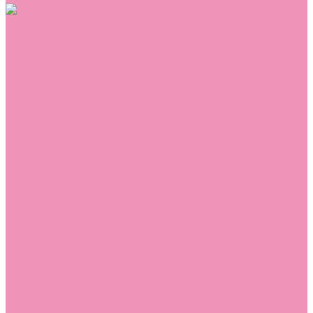
Обувь
Аквастоки
Балетки
Босоножки
Ботильоны
Ботинки
Валенки
Джазовки
Дутики
Кеды
Кроссовки
Лоферы
Луноходы
Мокасины
Пинетки
Полусапожки
Резиновая обувь (сабо)
Резиновые сапоги
Сандалии
Сапоги
Слиперы
Слипоны