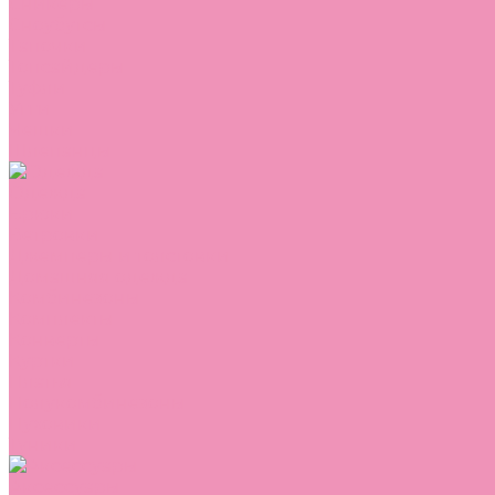
Сникеры
Сноубутсы
Тапочки
Топсайдеры
Туфли
Угги
Чешки
Шлепанцы
Одежда
Брюки
Ветровки
Джемперы и толстовки
Домашняя одежда
Комбинезоны
Комплекты
Конверты
Куртки
Платья
Полукомбинезоны
Пуховики
Туники
Аксессуары