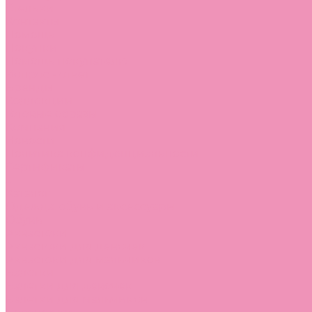
Стельки
Контакты
Помощь
Покупки
Помощь покупателю
Вопрос - ответ
Бренды
Коллекции
Готовые образы
Компания
Новости
Политика конфиденциальности
Сертификаты
...
Каталог
Одежда, обувь и аксессуары
Обувь
Аквастоки
Аквастоки для девочек
Аквастоки для мальчиков
Балетки
Балетки для девочек
Балетки для мальчиков