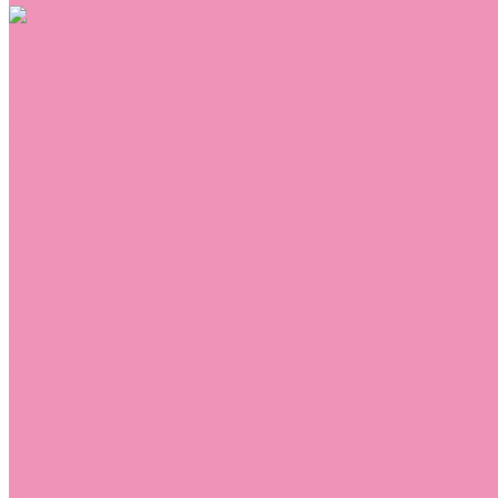
Обувь
Аквастоки
Балетки
Босоножки
Ботильоны
Ботинки
Валенки
Джазовки
Дутики
Кеды
Кроссовки
Лоферы
Луноходы
Мокасины
Пинетки
Полусапожки
Резиновая обувь (сабо)
Резиновые сапоги
Сандалии
Сапоги
Слиперы
Слипоны