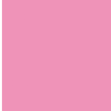
Босоножки
Босоножки для девочек
Босоножки для мальчиков
Ботильоны
Ботильоны для девочек
Ботинки
Ботинки для девочек
Ботинки для мальчиков
Валенки
Валенки для девочек
Валенки для мальчиков
Джазовки
Джазовки для девочек
Дутики
Дутики для девочек
Дутики для мальчиков
Кеды
Кеды для девочек
Кеды для мальчиков
Кроссовки
Кроссовки для девочек
Кроссовки для мальчиков
Лоферы
Лоферы для девочек