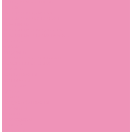
Угги для мальчиков
Чешки
Чешки для девочек
Чешки для мальчиков
Шлепанцы
Шлепанцы для девочек
Шлепанцы для мальчиков
Одежда
Брюки
Ветровки
Джемперы и толстовки
Домашняя одежда
Пижамы
Комбинезоны
Комплекты
Конверты
Куртки
Платья
Полукомбинезоны
Пуховики
Туники
Аксессуары
Стельки
Контакты