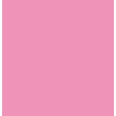
Босоножки
Босоножки для девочек
Босоножки для мальчиков
Ботильоны
Ботильоны для девочек
Ботинки
Ботинки для девочек
Ботинки для мальчиков
Валенки
Валенки для девочек
Валенки для мальчиков
Джазовки
Джазовки для девочек
Дутики
Дутики для девочек
Дутики для мальчиков
Кеды
Кеды для девочек
Кеды для мальчиков
Кроссовки
Кроссовки для девочек
Кроссовки для мальчиков
Лоферы
Лоферы для девочек