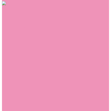
Обувь
Аквастоки
Балетки
Босоножки
Ботильоны
Ботинки
Валенки
Джазовки
Дутики
Кеды
Кроссовки
Лоферы
Луноходы
Мокасины
Пинетки
Полусапожки
Резиновая обувь (сабо)
Резиновые сапоги
Сандалии
Сапоги
Слиперы
Слипоны