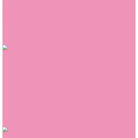
Сникеры
Сноубутсы
Тапочки
Топсайдеры
Туфли
Угги
Чешки
Шлепанцы
Одежда
Брюки
Ветровки
Джемперы и толстовки
Домашняя одежда
Комбинезоны
Комплекты
Конверты
Куртки
Платья
Полукомбинезоны
Пуховики
Туники
Аксессуары