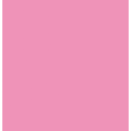
Слиперы
Слиперы для девочек
Слиперы для мальчиков
Слипоны
Слипоны для девочек
Слипоны для мальчиков
Сникеры
Сникеры для девочек
Сникеры для мальчиков
Сноубутсы
Сноубутсы для девочек
Сноубутсы для мальчиков
Тапочки
Тапочки для девочек
Тапочки для мальчиков
Топсайдеры
Топсайдеры для девочек
Топсайдеры для мальчиков
Туфли
Туфли для девочек
Туфли для мальчиков
Угги
Угги для девочек