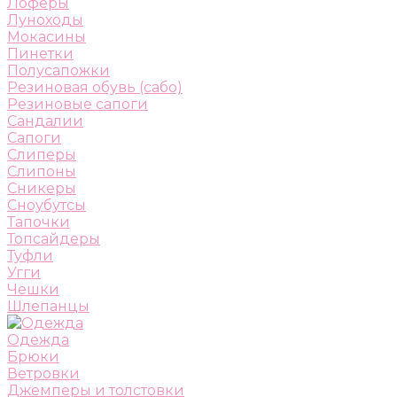
Лоферы
Луноходы
Мокасины
Пинетки
Полусапожки
Резиновая обувь (сабо)
Резиновые сапоги
Сандалии
Сапоги
Слиперы
Слипоны
Сникеры
Сноубутсы
Тапочки
Топсайдеры
Туфли
Угги
Чешки
Шлепанцы
Одежда
Брюки
Ветровки
Джемперы и толстовки