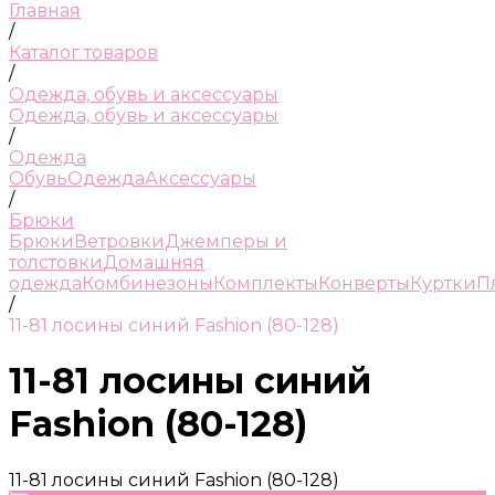
Главная
/
Каталог товаров
/
Одежда, обувь и аксессуары
Одежда, обувь и аксессуары
/
Одежда
Обувь
Одежда
Аксессуары
/
Брюки
Брюки
Ветровки
Джемперы и
толстовки
Домашняя
одежда
Комбинезоны
Комплекты
Конверты
Куртки
П
/
11-81 лосины синий Fashion (80-128)
11-81 лосины синий
Fashion (80-128)
11-81 лосины синий Fashion (80-128)