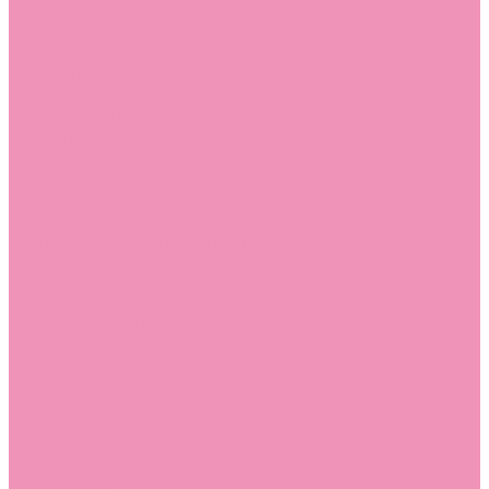
Стельки
Контакты
Помощь
Покупки
Помощь покупателю
Вопрос - ответ
Бренды
Коллекции
Готовые образы
Компания
Новости
Политика конфиденциальности
Сертификаты
...
Каталог
Одежда, обувь и аксессуары
Обувь
Аквастоки
Аквастоки для девочек
Аквастоки для мальчиков
Балетки
Балетки для девочек
Балетки для мальчиков