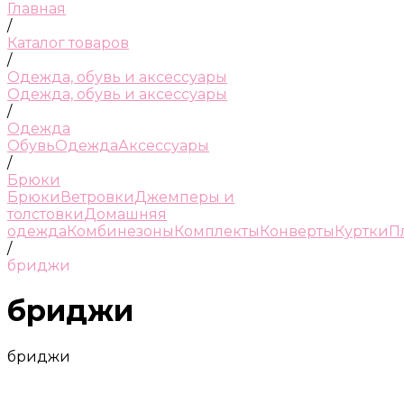
Главная
/
Каталог товаров
/
Одежда, обувь и аксессуары
Одежда, обувь и аксессуары
/
Одежда
Обувь
Одежда
Аксессуары
/
Брюки
Брюки
Ветровки
Джемперы и
толстовки
Домашняя
одежда
Комбинезоны
Комплекты
Конверты
Куртки
П
/
бриджи
бриджи
бриджи