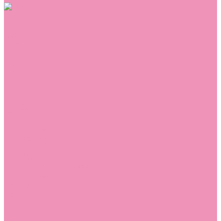
Обувь
Аквастоки
Балетки
Босоножки
Ботильоны
Ботинки
Валенки
Джазовки
Дутики
Кеды
Кроссовки
Лоферы
Луноходы
Мокасины
Пинетки
Полусапожки
Резиновая обувь (сабо)
Резиновые сапоги
Сандалии
Сапоги
Слиперы
Слипоны