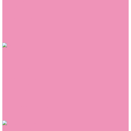
Сникеры
Сноубутсы
Тапочки
Топсайдеры
Туфли
Угги
Чешки
Шлепанцы
Одежда
Брюки
Ветровки
Джемперы и толстовки
Домашняя одежда
Комбинезоны
Комплекты
Конверты
Куртки
Платья
Полукомбинезоны
Пуховики
Туники
Аксессуары