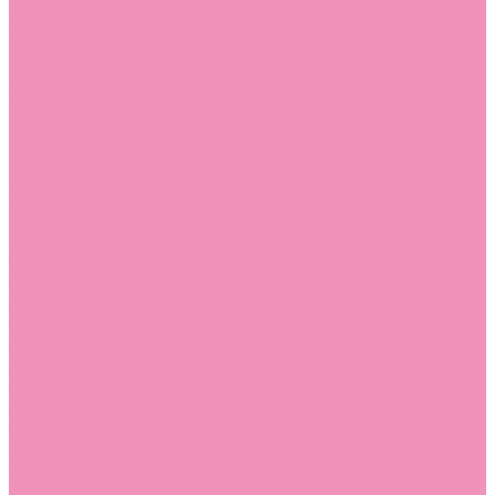
Слиперы
Слиперы для девочек
Слиперы для мальчиков
Слипоны
Слипоны для девочек
Слипоны для мальчиков
Сникеры
Сникеры для девочек
Сникеры для мальчиков
Сноубутсы
Сноубутсы для девочек
Сноубутсы для мальчиков
Тапочки
Тапочки для девочек
Тапочки для мальчиков
Топсайдеры
Топсайдеры для девочек
Топсайдеры для мальчиков
Туфли
Туфли для девочек
Туфли для мальчиков
Угги
Угги для девочек