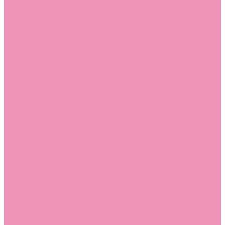
Босоножки
Босоножки для девочек
Босоножки для мальчиков
Ботильоны
Ботильоны для девочек
Ботинки
Ботинки для девочек
Ботинки для мальчиков
Валенки
Валенки для девочек
Валенки для мальчиков
Джазовки
Джазовки для девочек
Дутики
Дутики для девочек
Дутики для мальчиков
Кеды
Кеды для девочек
Кеды для мальчиков
Кроссовки
Кроссовки для девочек
Кроссовки для мальчиков
Лоферы
Лоферы для девочек