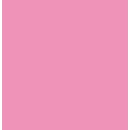
Стельки
Контакты
Помощь
Покупки
Помощь покупателю
Вопрос - ответ
Бренды
Коллекции
Готовые образы
Компания
Новости
Политика конфиденциальности
Сертификаты
...
Каталог
Одежда, обувь и аксессуары
Обувь
Аквастоки
Аквастоки для девочек
Аквастоки для мальчиков
Балетки
Балетки для девочек
Балетки для мальчиков