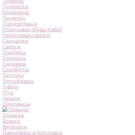
Лоферы
Луноходы
Мокасины
Пинетки
Полусапожки
Резиновая обувь (сабо)
Резиновые сапоги
Сандалии
Сапоги
Слиперы
Слипоны
Сникеры
Сноубутсы
Тапочки
Топсайдеры
Туфли
Угги
Чешки
Шлепанцы
Одежда
Брюки
Ветровки
Джемперы и толстовки