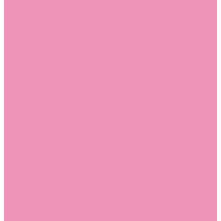
Угги для мальчиков
Чешки
Чешки для девочек
Чешки для мальчиков
Шлепанцы
Шлепанцы для девочек
Шлепанцы для мальчиков
Одежда
Брюки
Ветровки
Джемперы и толстовки
Домашняя одежда
Пижамы
Комбинезоны
Комплекты
Конверты
Куртки
Платья
Полукомбинезоны
Пуховики
Туники
Аксессуары
Стельки
Контакты