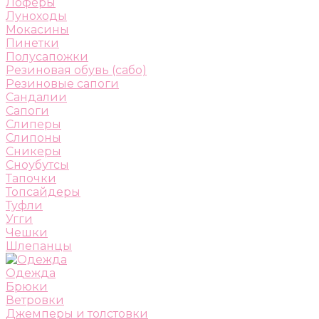
Лоферы
Луноходы
Мокасины
Пинетки
Полусапожки
Резиновая обувь (сабо)
Резиновые сапоги
Сандалии
Сапоги
Слиперы
Слипоны
Сникеры
Сноубутсы
Тапочки
Топсайдеры
Туфли
Угги
Чешки
Шлепанцы
Одежда
Брюки
Ветровки
Джемперы и толстовки