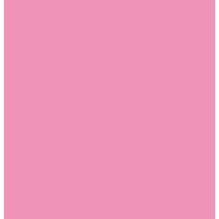
Босоножки
Босоножки для девочек
Босоножки для мальчиков
Ботильоны
Ботильоны для девочек
Ботинки
Ботинки для девочек
Ботинки для мальчиков
Валенки
Валенки для девочек
Валенки для мальчиков
Джазовки
Джазовки для девочек
Дутики
Дутики для девочек
Дутики для мальчиков
Кеды
Кеды для девочек
Кеды для мальчиков
Кроссовки
Кроссовки для девочек
Кроссовки для мальчиков
Лоферы
Лоферы для девочек