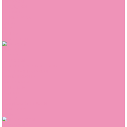
Сникеры
Сноубутсы
Тапочки
Топсайдеры
Туфли
Угги
Чешки
Шлепанцы
Одежда
Брюки
Ветровки
Джемперы и толстовки
Домашняя одежда
Комбинезоны
Комплекты
Конверты
Куртки
Платья
Полукомбинезоны
Пуховики
Туники
Аксессуары