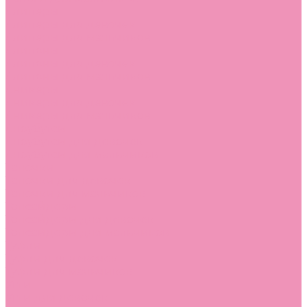
Слиперы
Слиперы для девочек
Слиперы для мальчиков
Слипоны
Слипоны для девочек
Слипоны для мальчиков
Сникеры
Сникеры для девочек
Сникеры для мальчиков
Сноубутсы
Сноубутсы для девочек
Сноубутсы для мальчиков
Тапочки
Тапочки для девочек
Тапочки для мальчиков
Топсайдеры
Топсайдеры для девочек
Топсайдеры для мальчиков
Туфли
Туфли для девочек
Туфли для мальчиков
Угги
Угги для девочек