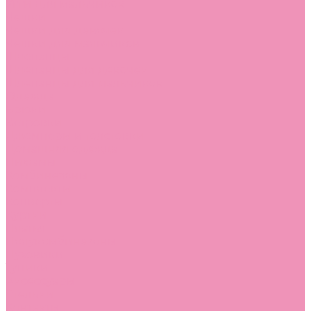
Угги для мальчиков
Чешки
Чешки для девочек
Чешки для мальчиков
Шлепанцы
Шлепанцы для девочек
Шлепанцы для мальчиков
Одежда
Брюки
Ветровки
Джемперы и толстовки
Домашняя одежда
Пижамы
Комбинезоны
Комплекты
Конверты
Куртки
Платья
Полукомбинезоны
Пуховики
Туники
Аксессуары
Стельки
Контакты