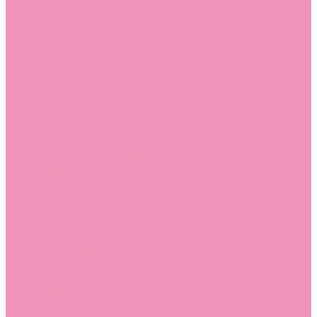
Стельки
Контакты
Помощь
Покупки
Помощь покупателю
Вопрос - ответ
Бренды
Коллекции
Готовые образы
Компания
Новости
Политика конфиденциальности
Сертификаты
...
Каталог
Одежда, обувь и аксессуары
Обувь
Аквастоки
Аквастоки для девочек
Аквастоки для мальчиков
Балетки
Балетки для девочек
Балетки для мальчиков