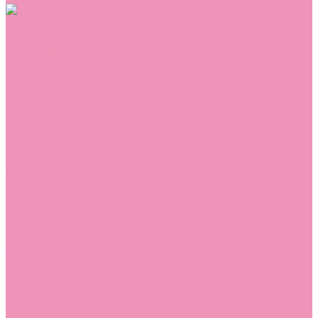
Обувь
Аквастоки
Балетки
Босоножки
Ботильоны
Ботинки
Валенки
Джазовки
Дутики
Кеды
Кроссовки
Лоферы
Луноходы
Мокасины
Пинетки
Полусапожки
Резиновая обувь (сабо)
Резиновые сапоги
Сандалии
Сапоги
Слиперы
Слипоны