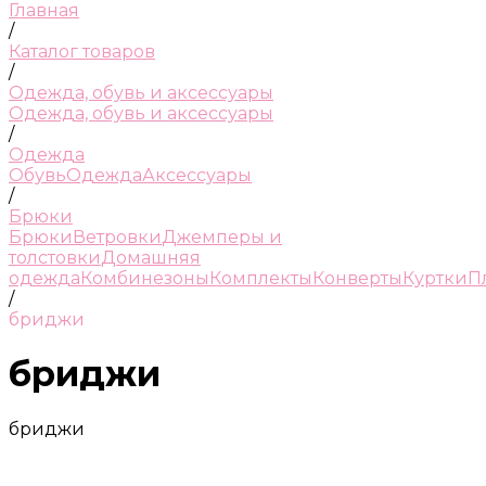
Главная
/
Каталог товаров
/
Одежда, обувь и аксессуары
Одежда, обувь и аксессуары
/
Одежда
Обувь
Одежда
Аксессуары
/
Брюки
Брюки
Ветровки
Джемперы и
толстовки
Домашняя
одежда
Комбинезоны
Комплекты
Конверты
Куртки
П
/
бриджи
бриджи
бриджи