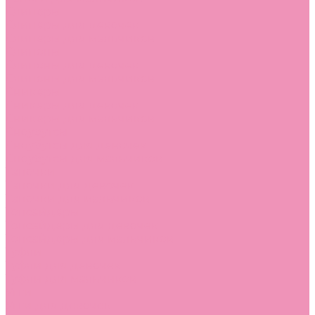
Слиперы
Слиперы для девочек
Слиперы для мальчиков
Слипоны
Слипоны для девочек
Слипоны для мальчиков
Сникеры
Сникеры для девочек
Сникеры для мальчиков
Сноубутсы
Сноубутсы для девочек
Сноубутсы для мальчиков
Тапочки
Тапочки для девочек
Тапочки для мальчиков
Топсайдеры
Топсайдеры для девочек
Топсайдеры для мальчиков
Туфли
Туфли для девочек
Туфли для мальчиков
Угги
Угги для девочек