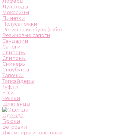
Лоферы
Луноходы
Мокасины
Пинетки
Полусапожки
Резиновая обувь (сабо)
Резиновые сапоги
Сандалии
Сапоги
Слиперы
Слипоны
Сникеры
Сноубутсы
Тапочки
Топсайдеры
Туфли
Угги
Чешки
Шлепанцы
Одежда
Брюки
Ветровки
Джемперы и толстовки