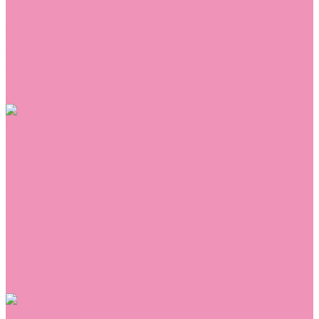
Сникеры
Сноубутсы
Тапочки
Топсайдеры
Туфли
Угги
Чешки
Шлепанцы
Одежда
Брюки
Ветровки
Джемперы и толстовки
Домашняя одежда
Комбинезоны
Комплекты
Конверты
Куртки
Платья
Полукомбинезоны
Пуховики
Туники
Аксессуары