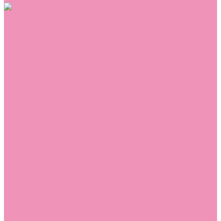
Обувь
Аквастоки
Балетки
Босоножки
Ботильоны
Ботинки
Валенки
Джазовки
Дутики
Кеды
Кроссовки
Лоферы
Луноходы
Мокасины
Пинетки
Полусапожки
Резиновая обувь (сабо)
Резиновые сапоги
Сандалии
Сапоги
Слиперы
Слипоны