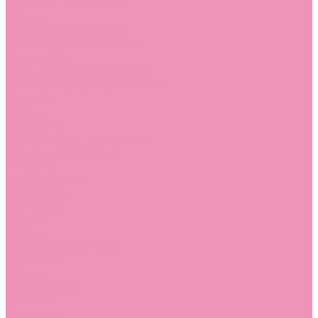
Угги для мальчиков
Чешки
Чешки для девочек
Чешки для мальчиков
Шлепанцы
Шлепанцы для девочек
Шлепанцы для мальчиков
Одежда
Брюки
Ветровки
Джемперы и толстовки
Домашняя одежда
Пижамы
Комбинезоны
Комплекты
Конверты
Куртки
Платья
Полукомбинезоны
Пуховики
Туники
Аксессуары
Стельки
Контакты