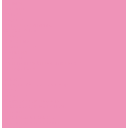
Стельки
Контакты
Помощь
Покупки
Помощь покупателю
Вопрос - ответ
Бренды
Коллекции
Готовые образы
Компания
Новости
Политика конфиденциальности
Сертификаты
...
Каталог
Одежда, обувь и аксессуары
Обувь
Аквастоки
Аквастоки для девочек
Аквастоки для мальчиков
Балетки
Балетки для девочек
Балетки для мальчиков