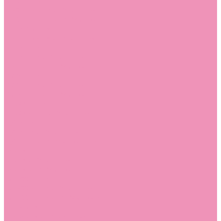
Босоножки
Босоножки для девочек
Босоножки для мальчиков
Ботильоны
Ботильоны для девочек
Ботинки
Ботинки для девочек
Ботинки для мальчиков
Валенки
Валенки для девочек
Валенки для мальчиков
Джазовки
Джазовки для девочек
Дутики
Дутики для девочек
Дутики для мальчиков
Кеды
Кеды для девочек
Кеды для мальчиков
Кроссовки
Кроссовки для девочек
Кроссовки для мальчиков
Лоферы
Лоферы для девочек