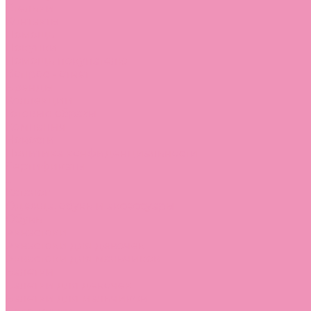
Стельки
Контакты
Помощь
Покупки
Помощь покупателю
Вопрос - ответ
Бренды
Коллекции
Готовые образы
Компания
Новости
Политика конфиденциальности
Сертификаты
...
Каталог
Одежда, обувь и аксессуары
Обувь
Аквастоки
Аквастоки для девочек
Аквастоки для мальчиков
Балетки
Балетки для девочек
Балетки для мальчиков