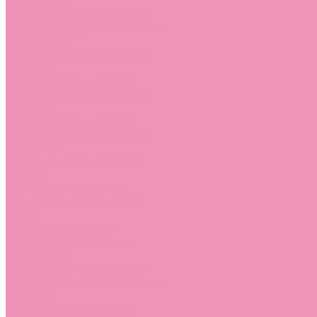
Босоножки
Босоножки для девочек
Босоножки для мальчиков
Ботильоны
Ботильоны для девочек
Ботинки
Ботинки для девочек
Ботинки для мальчиков
Валенки
Валенки для девочек
Валенки для мальчиков
Джазовки
Джазовки для девочек
Дутики
Дутики для девочек
Дутики для мальчиков
Кеды
Кеды для девочек
Кеды для мальчиков
Кроссовки
Кроссовки для девочек
Кроссовки для мальчиков
Лоферы
Лоферы для девочек