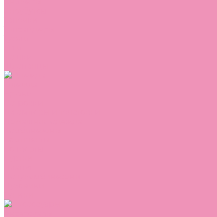
Сникеры
Сноубутсы
Тапочки
Топсайдеры
Туфли
Угги
Чешки
Шлепанцы
Одежда
Брюки
Ветровки
Джемперы и толстовки
Домашняя одежда
Комбинезоны
Комплекты
Конверты
Куртки
Платья
Полукомбинезоны
Пуховики
Туники
Аксессуары