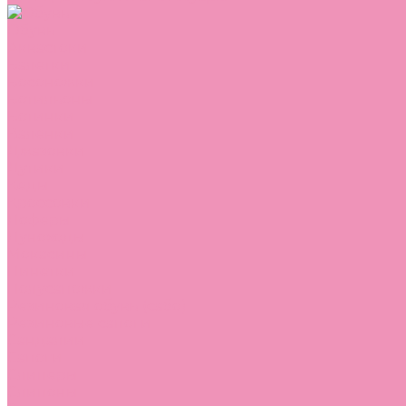
Обувь
Аквастоки
Балетки
Босоножки
Ботильоны
Ботинки
Валенки
Джазовки
Дутики
Кеды
Кроссовки
Лоферы
Луноходы
Мокасины
Пинетки
Полусапожки
Резиновая обувь (сабо)
Резиновые сапоги
Сандалии
Сапоги
Слиперы
Слипоны