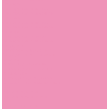
Слиперы
Слиперы для девочек
Слиперы для мальчиков
Слипоны
Слипоны для девочек
Слипоны для мальчиков
Сникеры
Сникеры для девочек
Сникеры для мальчиков
Сноубутсы
Сноубутсы для девочек
Сноубутсы для мальчиков
Тапочки
Тапочки для девочек
Тапочки для мальчиков
Топсайдеры
Топсайдеры для девочек
Топсайдеры для мальчиков
Туфли
Туфли для девочек
Туфли для мальчиков
Угги
Угги для девочек