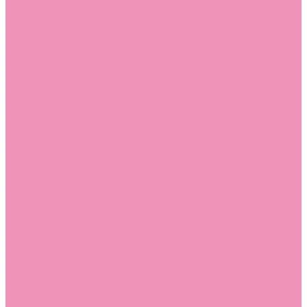
Стельки
Контакты
Помощь
Покупки
Помощь покупателю
Вопрос - ответ
Бренды
Коллекции
Готовые образы
Компания
Новости
Политика конфиденциальности
Сертификаты
...
Каталог
Одежда, обувь и аксессуары
Обувь
Аквастоки
Аквастоки для девочек
Аквастоки для мальчиков
Балетки
Балетки для девочек
Балетки для мальчиков