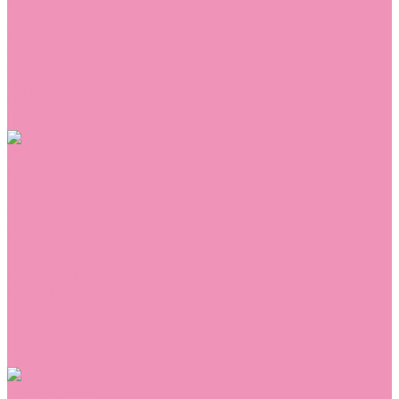
Сникеры
Сноубутсы
Тапочки
Топсайдеры
Туфли
Угги
Чешки
Шлепанцы
Одежда
Брюки
Ветровки
Джемперы и толстовки
Домашняя одежда
Комбинезоны
Комплекты
Конверты
Куртки
Платья
Полукомбинезоны
Пуховики
Туники
Аксессуары