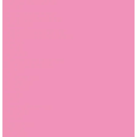
Угги для мальчиков
Чешки
Чешки для девочек
Чешки для мальчиков
Шлепанцы
Шлепанцы для девочек
Шлепанцы для мальчиков
Одежда
Брюки
Ветровки
Джемперы и толстовки
Домашняя одежда
Пижамы
Комбинезоны
Комплекты
Конверты
Куртки
Платья
Полукомбинезоны
Пуховики
Туники
Аксессуары
Стельки
Контакты