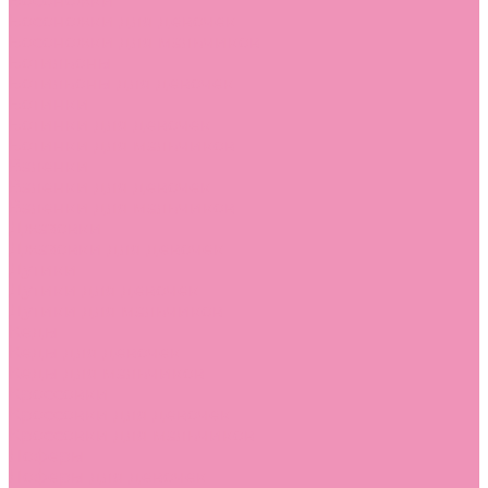
Босоножки
Босоножки для девочек
Босоножки для мальчиков
Ботильоны
Ботильоны для девочек
Ботинки
Ботинки для девочек
Ботинки для мальчиков
Валенки
Валенки для девочек
Валенки для мальчиков
Джазовки
Джазовки для девочек
Дутики
Дутики для девочек
Дутики для мальчиков
Кеды
Кеды для девочек
Кеды для мальчиков
Кроссовки
Кроссовки для девочек
Кроссовки для мальчиков
Лоферы
Лоферы для девочек