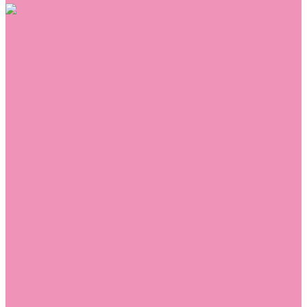
Обувь
Аквастоки
Балетки
Босоножки
Ботильоны
Ботинки
Валенки
Джазовки
Дутики
Кеды
Кроссовки
Лоферы
Луноходы
Мокасины
Пинетки
Полусапожки
Резиновая обувь (сабо)
Резиновые сапоги
Сандалии
Сапоги
Слиперы
Слипоны