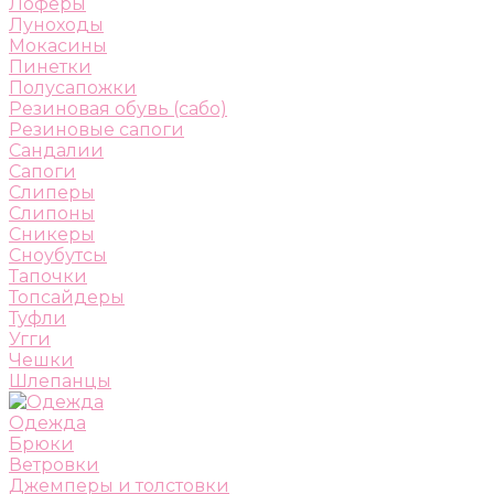
Лоферы
Луноходы
Мокасины
Пинетки
Полусапожки
Резиновая обувь (сабо)
Резиновые сапоги
Сандалии
Сапоги
Слиперы
Слипоны
Сникеры
Сноубутсы
Тапочки
Топсайдеры
Туфли
Угги
Чешки
Шлепанцы
Одежда
Брюки
Ветровки
Джемперы и толстовки