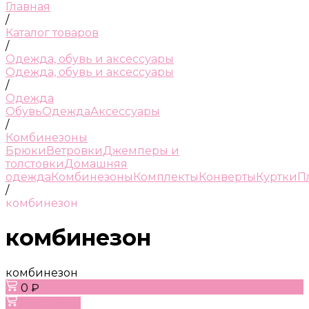
Главная
/
Каталог товаров
/
Одежда, обувь и аксессуары
Одежда, обувь и аксессуары
/
Одежда
Обувь
Одежда
Аксессуары
/
Комбинезоны
Брюки
Ветровки
Джемперы и
толстовки
Домашняя
одежда
Комбинезоны
Комплекты
Конверты
Куртки
П
/
комбинезон
комбинезон
комбинезон
0 ₽
В корзину