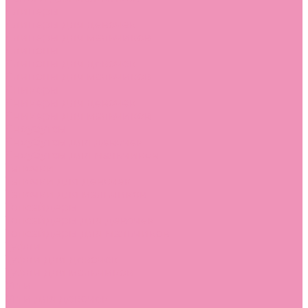
Слиперы
Слиперы для девочек
Слиперы для мальчиков
Слипоны
Слипоны для девочек
Слипоны для мальчиков
Сникеры
Сникеры для девочек
Сникеры для мальчиков
Сноубутсы
Сноубутсы для девочек
Сноубутсы для мальчиков
Тапочки
Тапочки для девочек
Тапочки для мальчиков
Топсайдеры
Топсайдеры для девочек
Топсайдеры для мальчиков
Туфли
Туфли для девочек
Туфли для мальчиков
Угги
Угги для девочек