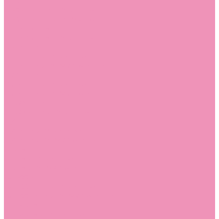
Босоножки
Босоножки для девочек
Босоножки для мальчиков
Ботильоны
Ботильоны для девочек
Ботинки
Ботинки для девочек
Ботинки для мальчиков
Валенки
Валенки для девочек
Валенки для мальчиков
Джазовки
Джазовки для девочек
Дутики
Дутики для девочек
Дутики для мальчиков
Кеды
Кеды для девочек
Кеды для мальчиков
Кроссовки
Кроссовки для девочек
Кроссовки для мальчиков
Лоферы
Лоферы для девочек