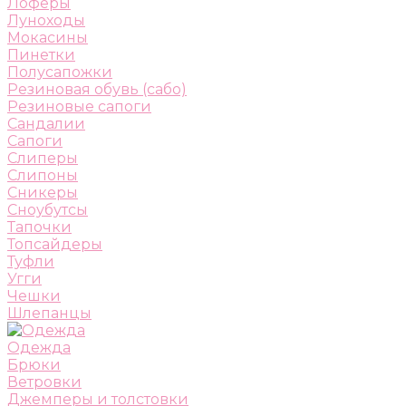
Лоферы
Луноходы
Мокасины
Пинетки
Полусапожки
Резиновая обувь (сабо)
Резиновые сапоги
Сандалии
Сапоги
Слиперы
Слипоны
Сникеры
Сноубутсы
Тапочки
Топсайдеры
Туфли
Угги
Чешки
Шлепанцы
Одежда
Брюки
Ветровки
Джемперы и толстовки