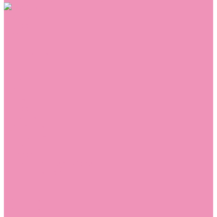
Обувь
Аквастоки
Балетки
Босоножки
Ботильоны
Ботинки
Валенки
Джазовки
Дутики
Кеды
Кроссовки
Лоферы
Луноходы
Мокасины
Пинетки
Полусапожки
Резиновая обувь (сабо)
Резиновые сапоги
Сандалии
Сапоги
Слиперы
Слипоны