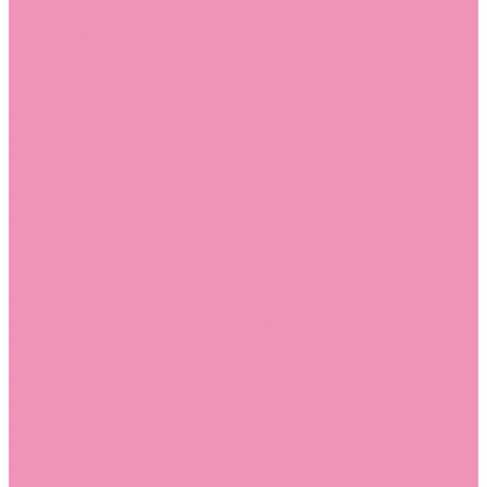
Стельки
Контакты
Помощь
Покупки
Помощь покупателю
Вопрос - ответ
Бренды
Коллекции
Готовые образы
Компания
Новости
Политика конфиденциальности
Сертификаты
...
Каталог
Одежда, обувь и аксессуары
Обувь
Аквастоки
Аквастоки для девочек
Аквастоки для мальчиков
Балетки
Балетки для девочек
Балетки для мальчиков