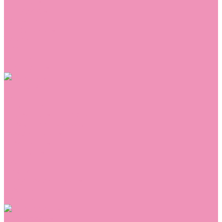
Сникеры
Сноубутсы
Тапочки
Топсайдеры
Туфли
Угги
Чешки
Шлепанцы
Одежда
Брюки
Ветровки
Джемперы и толстовки
Домашняя одежда
Комбинезоны
Комплекты
Конверты
Куртки
Платья
Полукомбинезоны
Пуховики
Туники
Аксессуары