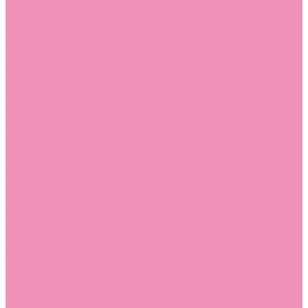
Угги для мальчиков
Чешки
Чешки для девочек
Чешки для мальчиков
Шлепанцы
Шлепанцы для девочек
Шлепанцы для мальчиков
Одежда
Брюки
Ветровки
Джемперы и толстовки
Домашняя одежда
Пижамы
Комбинезоны
Комплекты
Конверты
Куртки
Платья
Полукомбинезоны
Пуховики
Туники
Аксессуары
Стельки
Контакты