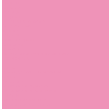
Стельки
Контакты
Помощь
Покупки
Помощь покупателю
Вопрос - ответ
Бренды
Коллекции
Готовые образы
Компания
Новости
Политика конфиденциальности
Сертификаты
...
Каталог
Одежда, обувь и аксессуары
Обувь
Аквастоки
Аквастоки для девочек
Аквастоки для мальчиков
Балетки
Балетки для девочек
Балетки для мальчиков