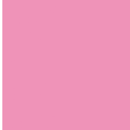
Босоножки
Босоножки для девочек
Босоножки для мальчиков
Ботильоны
Ботильоны для девочек
Ботинки
Ботинки для девочек
Ботинки для мальчиков
Валенки
Валенки для девочек
Валенки для мальчиков
Джазовки
Джазовки для девочек
Дутики
Дутики для девочек
Дутики для мальчиков
Кеды
Кеды для девочек
Кеды для мальчиков
Кроссовки
Кроссовки для девочек
Кроссовки для мальчиков
Лоферы
Лоферы для девочек