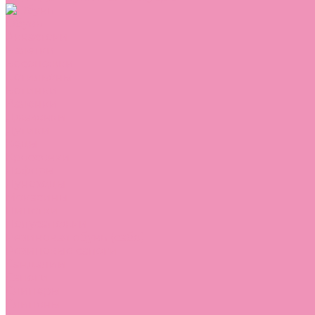
Обувь
Аквастоки
Балетки
Босоножки
Ботильоны
Ботинки
Валенки
Джазовки
Дутики
Кеды
Кроссовки
Лоферы
Луноходы
Мокасины
Пинетки
Полусапожки
Резиновая обувь (сабо)
Резиновые сапоги
Сандалии
Сапоги
Слиперы
Слипоны