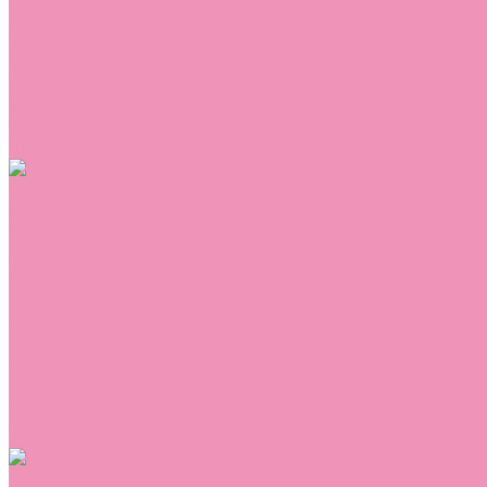
Сникеры
Сноубутсы
Тапочки
Топсайдеры
Туфли
Угги
Чешки
Шлепанцы
Одежда
Брюки
Ветровки
Джемперы и толстовки
Домашняя одежда
Комбинезоны
Комплекты
Конверты
Куртки
Платья
Полукомбинезоны
Пуховики
Туники
Аксессуары