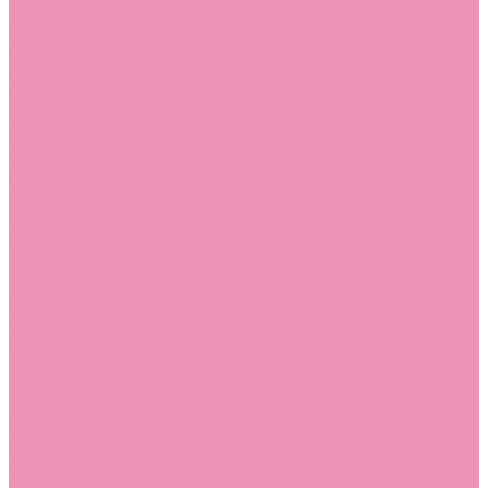
Стельки
Контакты
Помощь
Покупки
Помощь покупателю
Вопрос - ответ
Бренды
Коллекции
Готовые образы
Компания
Новости
Политика конфиденциальности
Сертификаты
...
Каталог
Одежда, обувь и аксессуары
Обувь
Аквастоки
Аквастоки для девочек
Аквастоки для мальчиков
Балетки
Балетки для девочек
Балетки для мальчиков