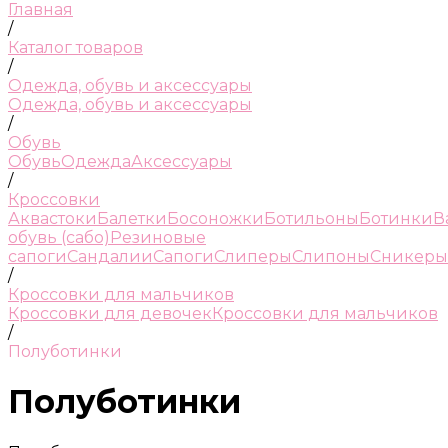
Главная
/
Каталог товаров
/
Одежда, обувь и аксессуары
Одежда, обувь и аксессуары
/
Обувь
Обувь
Одежда
Аксессуары
/
Кроссовки
Аквастоки
Балетки
Босоножки
Ботильоны
Ботинки
В
обувь (сабо)
Резиновые
сапоги
Сандалии
Сапоги
Слиперы
Слипоны
Сникеры
/
Кроссовки для мальчиков
Кроссовки для девочек
Кроссовки для мальчиков
/
Полуботинки
Полуботинки