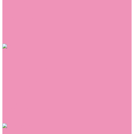
Сникеры
Сноубутсы
Тапочки
Топсайдеры
Туфли
Угги
Чешки
Шлепанцы
Одежда
Брюки
Ветровки
Джемперы и толстовки
Домашняя одежда
Комбинезоны
Комплекты
Конверты
Куртки
Платья
Полукомбинезоны
Пуховики
Туники
Аксессуары