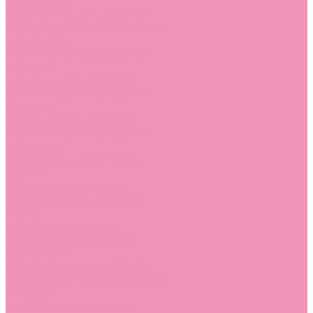
Босоножки
Босоножки для девочек
Босоножки для мальчиков
Ботильоны
Ботильоны для девочек
Ботинки
Ботинки для девочек
Ботинки для мальчиков
Валенки
Валенки для девочек
Валенки для мальчиков
Джазовки
Джазовки для девочек
Дутики
Дутики для девочек
Дутики для мальчиков
Кеды
Кеды для девочек
Кеды для мальчиков
Кроссовки
Кроссовки для девочек
Кроссовки для мальчиков
Лоферы
Лоферы для девочек