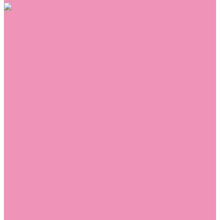
Обувь
Аквастоки
Балетки
Босоножки
Ботильоны
Ботинки
Валенки
Джазовки
Дутики
Кеды
Кроссовки
Лоферы
Луноходы
Мокасины
Пинетки
Полусапожки
Резиновая обувь (сабо)
Резиновые сапоги
Сандалии
Сапоги
Слиперы
Слипоны