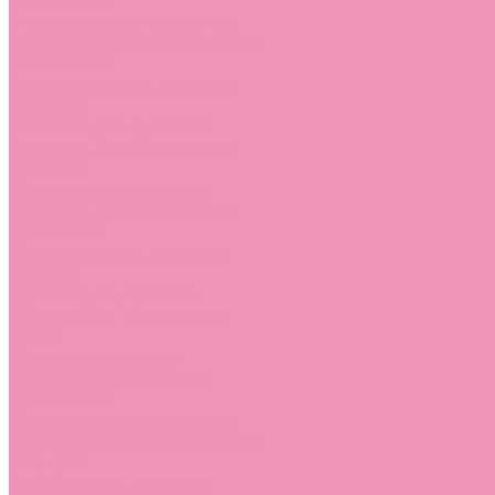
Босоножки
Босоножки для девочек
Босоножки для мальчиков
Ботильоны
Ботильоны для девочек
Ботинки
Ботинки для девочек
Ботинки для мальчиков
Валенки
Валенки для девочек
Валенки для мальчиков
Джазовки
Джазовки для девочек
Дутики
Дутики для девочек
Дутики для мальчиков
Кеды
Кеды для девочек
Кеды для мальчиков
Кроссовки
Кроссовки для девочек
Кроссовки для мальчиков
Лоферы
Лоферы для девочек