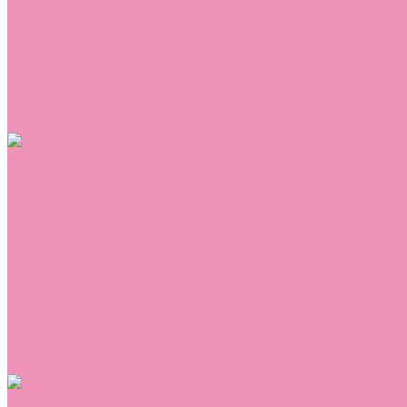
Сникеры
Сноубутсы
Тапочки
Топсайдеры
Туфли
Угги
Чешки
Шлепанцы
Одежда
Брюки
Ветровки
Джемперы и толстовки
Домашняя одежда
Комбинезоны
Комплекты
Конверты
Куртки
Платья
Полукомбинезоны
Пуховики
Туники
Аксессуары