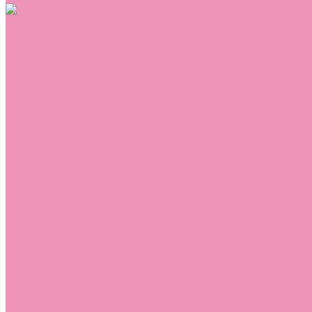
Обувь
Аквастоки
Балетки
Босоножки
Ботильоны
Ботинки
Валенки
Джазовки
Дутики
Кеды
Кроссовки
Лоферы
Луноходы
Мокасины
Пинетки
Полусапожки
Резиновая обувь (сабо)
Резиновые сапоги
Сандалии
Сапоги
Слиперы
Слипоны