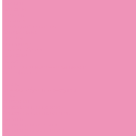
Стельки
Контакты
Помощь
Покупки
Помощь покупателю
Вопрос - ответ
Бренды
Коллекции
Готовые образы
Компания
Новости
Политика конфиденциальности
Сертификаты
...
Каталог
Одежда, обувь и аксессуары
Обувь
Аквастоки
Аквастоки для девочек
Аквастоки для мальчиков
Балетки
Балетки для девочек
Балетки для мальчиков