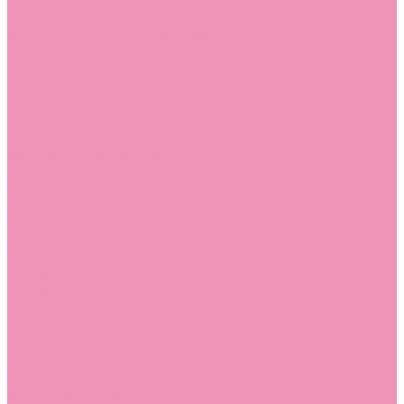
Босоножки
Босоножки для девочек
Босоножки для мальчиков
Ботильоны
Ботильоны для девочек
Ботинки
Ботинки для девочек
Ботинки для мальчиков
Валенки
Валенки для девочек
Валенки для мальчиков
Джазовки
Джазовки для девочек
Дутики
Дутики для девочек
Дутики для мальчиков
Кеды
Кеды для девочек
Кеды для мальчиков
Кроссовки
Кроссовки для девочек
Кроссовки для мальчиков
Лоферы
Лоферы для девочек