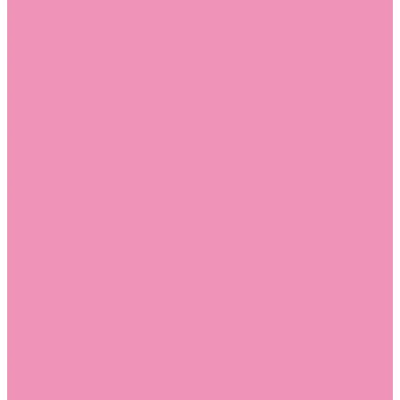
Угги для мальчиков
Чешки
Чешки для девочек
Чешки для мальчиков
Шлепанцы
Шлепанцы для девочек
Шлепанцы для мальчиков
Одежда
Брюки
Ветровки
Джемперы и толстовки
Домашняя одежда
Пижамы
Комбинезоны
Комплекты
Конверты
Куртки
Платья
Полукомбинезоны
Пуховики
Туники
Аксессуары
Стельки
Контакты