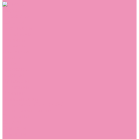
Обувь
Аквастоки
Балетки
Босоножки
Ботильоны
Ботинки
Валенки
Джазовки
Дутики
Кеды
Кроссовки
Лоферы
Луноходы
Мокасины
Пинетки
Полусапожки
Резиновая обувь (сабо)
Резиновые сапоги
Сандалии
Сапоги
Слиперы
Слипоны