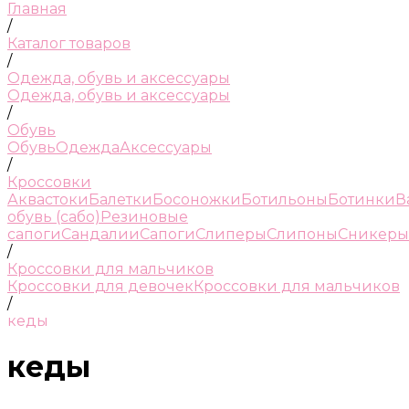
Главная
/
Каталог товаров
/
Одежда, обувь и аксессуары
Одежда, обувь и аксессуары
/
Обувь
Обувь
Одежда
Аксессуары
/
Кроссовки
Аквастоки
Балетки
Босоножки
Ботильоны
Ботинки
В
обувь (сабо)
Резиновые
сапоги
Сандалии
Сапоги
Слиперы
Слипоны
Сникеры
/
Кроссовки для мальчиков
Кроссовки для девочек
Кроссовки для мальчиков
/
кеды
кеды