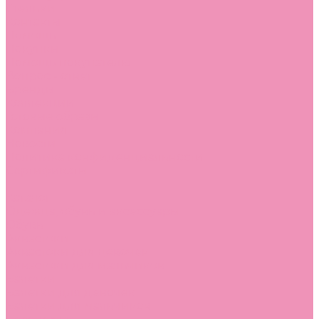
Стельки
Контакты
Помощь
Покупки
Помощь покупателю
Вопрос - ответ
Бренды
Коллекции
Готовые образы
Компания
Новости
Политика конфиденциальности
Сертификаты
...
Каталог
Одежда, обувь и аксессуары
Обувь
Аквастоки
Аквастоки для девочек
Аквастоки для мальчиков
Балетки
Балетки для девочек
Балетки для мальчиков