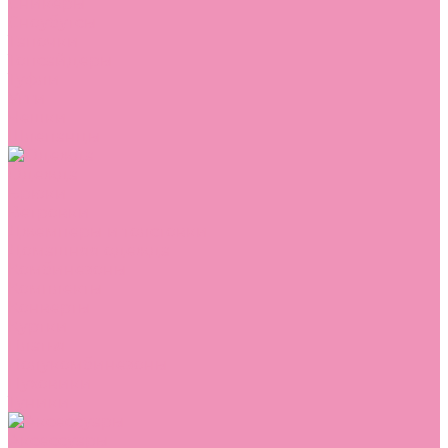
Сникеры
Сноубутсы
Тапочки
Топсайдеры
Туфли
Угги
Чешки
Шлепанцы
Одежда
Брюки
Ветровки
Джемперы и толстовки
Домашняя одежда
Комбинезоны
Комплекты
Конверты
Куртки
Платья
Полукомбинезоны
Пуховики
Туники
Аксессуары