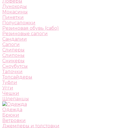
Лоферы
Луноходы
Мокасины
Пинетки
Полусапожки
Резиновая обувь (сабо)
Резиновые сапоги
Сандалии
Сапоги
Слиперы
Слипоны
Сникеры
Сноубутсы
Тапочки
Топсайдеры
Туфли
Угги
Чешки
Шлепанцы
Одежда
Брюки
Ветровки
Джемперы и толстовки