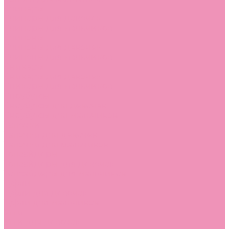
Слиперы
Слиперы для девочек
Слиперы для мальчиков
Слипоны
Слипоны для девочек
Слипоны для мальчиков
Сникеры
Сникеры для девочек
Сникеры для мальчиков
Сноубутсы
Сноубутсы для девочек
Сноубутсы для мальчиков
Тапочки
Тапочки для девочек
Тапочки для мальчиков
Топсайдеры
Топсайдеры для девочек
Топсайдеры для мальчиков
Туфли
Туфли для девочек
Туфли для мальчиков
Угги
Угги для девочек