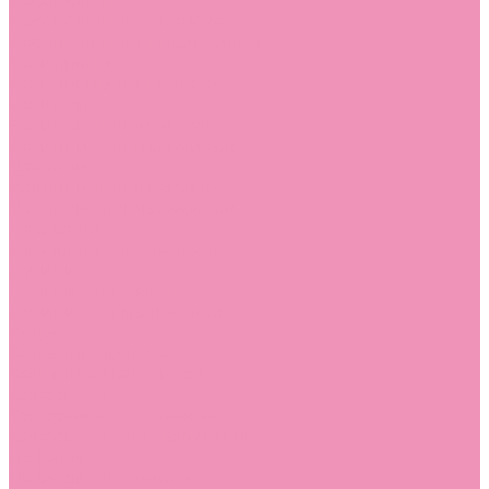
Босоножки
Босоножки для девочек
Босоножки для мальчиков
Ботильоны
Ботильоны для девочек
Ботинки
Ботинки для девочек
Ботинки для мальчиков
Валенки
Валенки для девочек
Валенки для мальчиков
Джазовки
Джазовки для девочек
Дутики
Дутики для девочек
Дутики для мальчиков
Кеды
Кеды для девочек
Кеды для мальчиков
Кроссовки
Кроссовки для девочек
Кроссовки для мальчиков
Лоферы
Лоферы для девочек