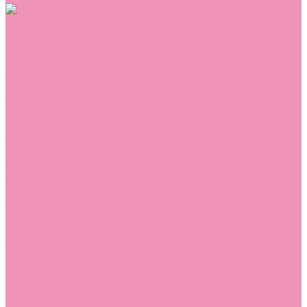
Обувь
Аквастоки
Балетки
Босоножки
Ботильоны
Ботинки
Валенки
Джазовки
Дутики
Кеды
Кроссовки
Лоферы
Луноходы
Мокасины
Пинетки
Полусапожки
Резиновая обувь (сабо)
Резиновые сапоги
Сандалии
Сапоги
Слиперы
Слипоны