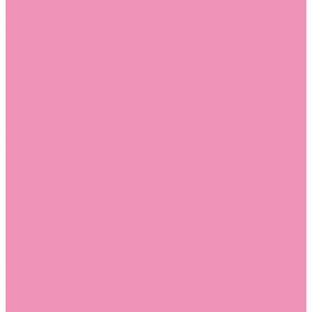
Угги для мальчиков
Чешки
Чешки для девочек
Чешки для мальчиков
Шлепанцы
Шлепанцы для девочек
Шлепанцы для мальчиков
Одежда
Брюки
Ветровки
Джемперы и толстовки
Домашняя одежда
Пижамы
Комбинезоны
Комплекты
Конверты
Куртки
Платья
Полукомбинезоны
Пуховики
Туники
Аксессуары
Стельки
Контакты