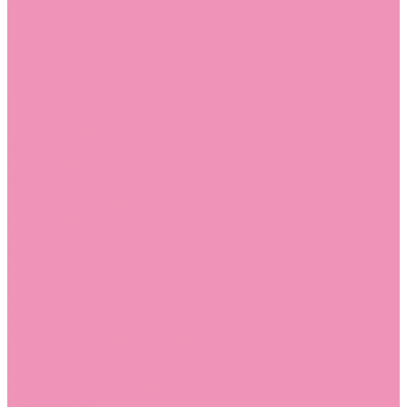
Стельки
Контакты
Помощь
Покупки
Помощь покупателю
Вопрос - ответ
Бренды
Коллекции
Готовые образы
Компания
Новости
Политика конфиденциальности
Сертификаты
...
Каталог
Одежда, обувь и аксессуары
Обувь
Аквастоки
Аквастоки для девочек
Аквастоки для мальчиков
Балетки
Балетки для девочек
Балетки для мальчиков