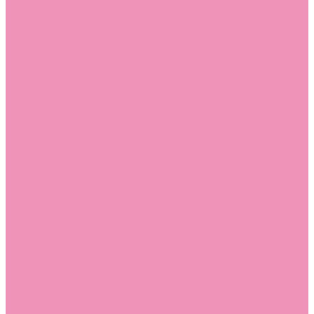
Слиперы
Слиперы для девочек
Слиперы для мальчиков
Слипоны
Слипоны для девочек
Слипоны для мальчиков
Сникеры
Сникеры для девочек
Сникеры для мальчиков
Сноубутсы
Сноубутсы для девочек
Сноубутсы для мальчиков
Тапочки
Тапочки для девочек
Тапочки для мальчиков
Топсайдеры
Топсайдеры для девочек
Топсайдеры для мальчиков
Туфли
Туфли для девочек
Туфли для мальчиков
Угги
Угги для девочек