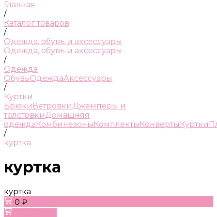
Главная
/
Каталог товаров
/
Одежда, обувь и аксессуары
Одежда, обувь и аксессуары
/
Одежда
Обувь
Одежда
Аксессуары
/
Куртки
Брюки
Ветровки
Джемперы и
толстовки
Домашняя
одежда
Комбинезоны
Комплекты
Конверты
Куртки
П
/
куртка
куртка
куртка
0 ₽
В корзину