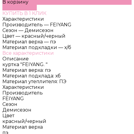
В корзину
ДОБАВЛЕНО
КУПИТЬ В 1 КЛИК
Характеристики
Производитель
—
FEIYANG
Сезон
—
Демисезон
Цвет
—
красный/черный
Материал верха
—
пэ
Материал подкладки
—
х/б
Все характеристики
Описание
куртка "FEIYANG. "
Материал верха: пэ
Материал подклада: хб
Материал утеплителя: ПЭ
Характеристики
Производитель
FEIYANG
Сезон
Демисезон
Цвет
красный/черный
Материал верха
пэ