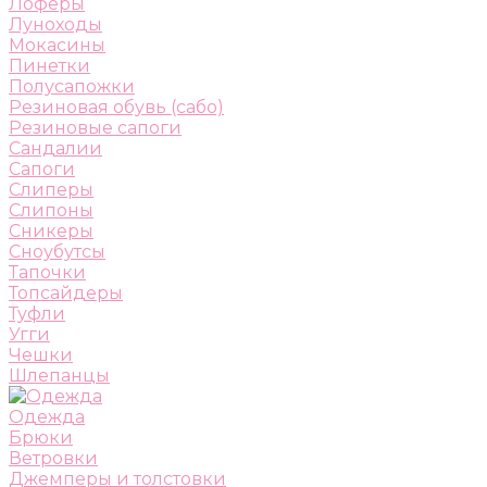
Лоферы
Луноходы
Мокасины
Пинетки
Полусапожки
Резиновая обувь (сабо)
Резиновые сапоги
Сандалии
Сапоги
Слиперы
Слипоны
Сникеры
Сноубутсы
Тапочки
Топсайдеры
Туфли
Угги
Чешки
Шлепанцы
Одежда
Брюки
Ветровки
Джемперы и толстовки