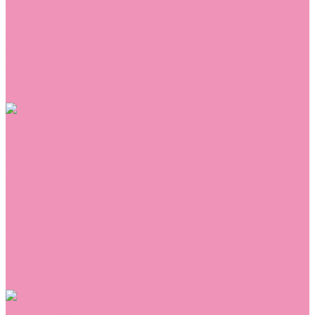
Сникеры
Сноубутсы
Тапочки
Топсайдеры
Туфли
Угги
Чешки
Шлепанцы
Одежда
Брюки
Ветровки
Джемперы и толстовки
Домашняя одежда
Комбинезоны
Комплекты
Конверты
Куртки
Платья
Полукомбинезоны
Пуховики
Туники
Аксессуары