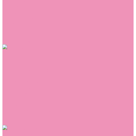
Сникеры
Сноубутсы
Тапочки
Топсайдеры
Туфли
Угги
Чешки
Шлепанцы
Одежда
Брюки
Ветровки
Джемперы и толстовки
Домашняя одежда
Комбинезоны
Комплекты
Конверты
Куртки
Платья
Полукомбинезоны
Пуховики
Туники
Аксессуары