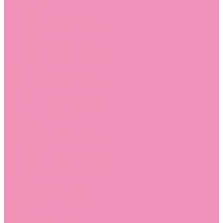
Слиперы
Слиперы для девочек
Слиперы для мальчиков
Слипоны
Слипоны для девочек
Слипоны для мальчиков
Сникеры
Сникеры для девочек
Сникеры для мальчиков
Сноубутсы
Сноубутсы для девочек
Сноубутсы для мальчиков
Тапочки
Тапочки для девочек
Тапочки для мальчиков
Топсайдеры
Топсайдеры для девочек
Топсайдеры для мальчиков
Туфли
Туфли для девочек
Туфли для мальчиков
Угги
Угги для девочек