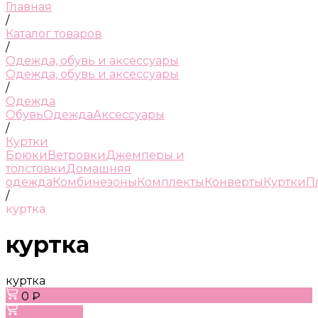
Главная
/
Каталог товаров
/
Одежда, обувь и аксессуары
Одежда, обувь и аксессуары
/
Одежда
Обувь
Одежда
Аксессуары
/
Куртки
Брюки
Ветровки
Джемперы и
толстовки
Домашняя
одежда
Комбинезоны
Комплекты
Конверты
Куртки
П
/
куртка
куртка
куртка
0 ₽
В корзину