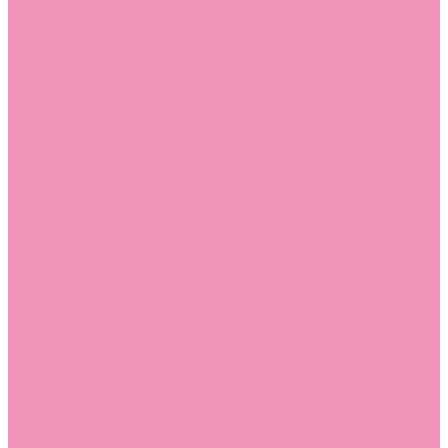
Стельки
Контакты
Помощь
Покупки
Помощь покупателю
Вопрос - ответ
Бренды
Коллекции
Готовые образы
Компания
Новости
Политика конфиденциальности
Сертификаты
...
Каталог
Одежда, обувь и аксессуары
Обувь
Аквастоки
Аквастоки для девочек
Аквастоки для мальчиков
Балетки
Балетки для девочек
Балетки для мальчиков