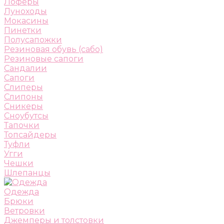
Лоферы
Луноходы
Мокасины
Пинетки
Полусапожки
Резиновая обувь (сабо)
Резиновые сапоги
Сандалии
Сапоги
Слиперы
Слипоны
Сникеры
Сноубутсы
Тапочки
Топсайдеры
Туфли
Угги
Чешки
Шлепанцы
Одежда
Брюки
Ветровки
Джемперы и толстовки