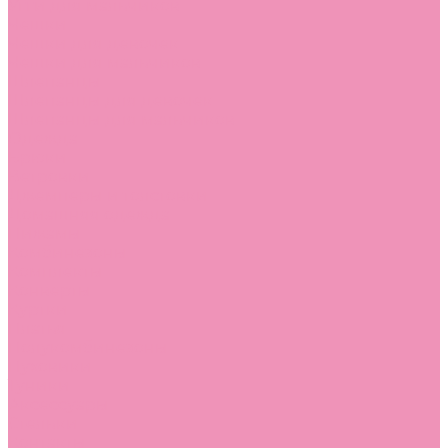
Угги для мальчиков
Чешки
Чешки для девочек
Чешки для мальчиков
Шлепанцы
Шлепанцы для девочек
Шлепанцы для мальчиков
Одежда
Брюки
Ветровки
Джемперы и толстовки
Домашняя одежда
Пижамы
Комбинезоны
Комплекты
Конверты
Куртки
Платья
Полукомбинезоны
Пуховики
Туники
Аксессуары
Стельки
Контакты