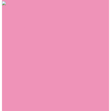
Обувь
Аквастоки
Балетки
Босоножки
Ботильоны
Ботинки
Валенки
Джазовки
Дутики
Кеды
Кроссовки
Лоферы
Луноходы
Мокасины
Пинетки
Полусапожки
Резиновая обувь (сабо)
Резиновые сапоги
Сандалии
Сапоги
Слиперы
Слипоны