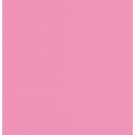
Босоножки
Босоножки для девочек
Босоножки для мальчиков
Ботильоны
Ботильоны для девочек
Ботинки
Ботинки для девочек
Ботинки для мальчиков
Валенки
Валенки для девочек
Валенки для мальчиков
Джазовки
Джазовки для девочек
Дутики
Дутики для девочек
Дутики для мальчиков
Кеды
Кеды для девочек
Кеды для мальчиков
Кроссовки
Кроссовки для девочек
Кроссовки для мальчиков
Лоферы
Лоферы для девочек