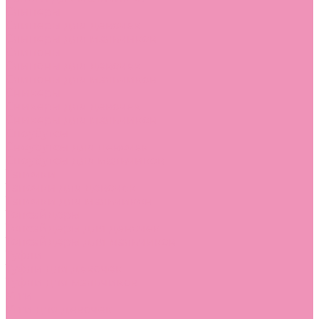
Слиперы
Слиперы для девочек
Слиперы для мальчиков
Слипоны
Слипоны для девочек
Слипоны для мальчиков
Сникеры
Сникеры для девочек
Сникеры для мальчиков
Сноубутсы
Сноубутсы для девочек
Сноубутсы для мальчиков
Тапочки
Тапочки для девочек
Тапочки для мальчиков
Топсайдеры
Топсайдеры для девочек
Топсайдеры для мальчиков
Туфли
Туфли для девочек
Туфли для мальчиков
Угги
Угги для девочек