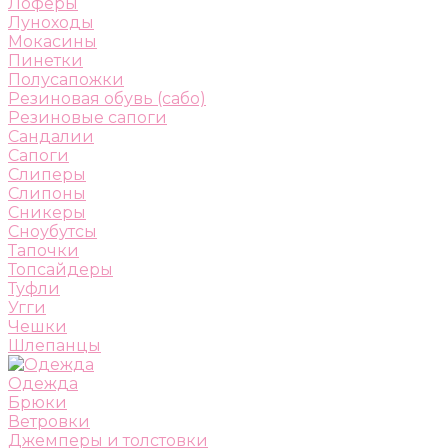
Лоферы
Луноходы
Мокасины
Пинетки
Полусапожки
Резиновая обувь (сабо)
Резиновые сапоги
Сандалии
Сапоги
Слиперы
Слипоны
Сникеры
Сноубутсы
Тапочки
Топсайдеры
Туфли
Угги
Чешки
Шлепанцы
Одежда
Брюки
Ветровки
Джемперы и толстовки