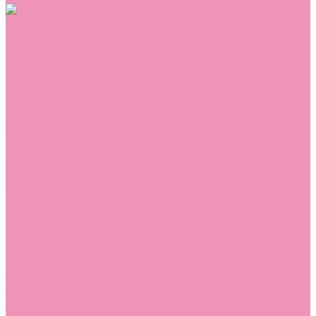
Обувь
Аквастоки
Балетки
Босоножки
Ботильоны
Ботинки
Валенки
Джазовки
Дутики
Кеды
Кроссовки
Лоферы
Луноходы
Мокасины
Пинетки
Полусапожки
Резиновая обувь (сабо)
Резиновые сапоги
Сандалии
Сапоги
Слиперы
Слипоны