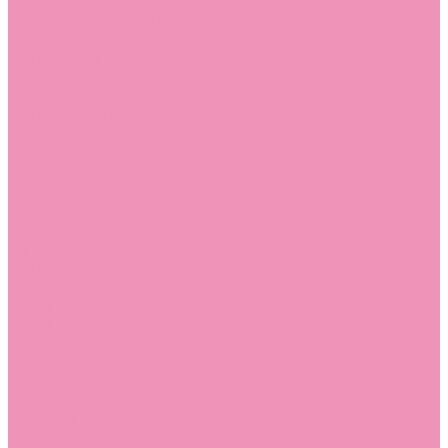
Босоножки
Босоножки для девочек
Босоножки для мальчиков
Ботильоны
Ботильоны для девочек
Ботинки
Ботинки для девочек
Ботинки для мальчиков
Валенки
Валенки для девочек
Валенки для мальчиков
Джазовки
Джазовки для девочек
Дутики
Дутики для девочек
Дутики для мальчиков
Кеды
Кеды для девочек
Кеды для мальчиков
Кроссовки
Кроссовки для девочек
Кроссовки для мальчиков
Лоферы
Лоферы для девочек