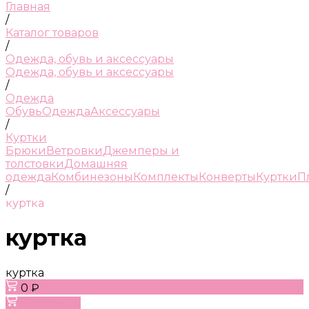
Главная
/
Каталог товаров
/
Одежда, обувь и аксессуары
Одежда, обувь и аксессуары
/
Одежда
Обувь
Одежда
Аксессуары
/
Куртки
Брюки
Ветровки
Джемперы и
толстовки
Домашняя
одежда
Комбинезоны
Комплекты
Конверты
Куртки
П
/
куртка
куртка
куртка
0 ₽
В корзину