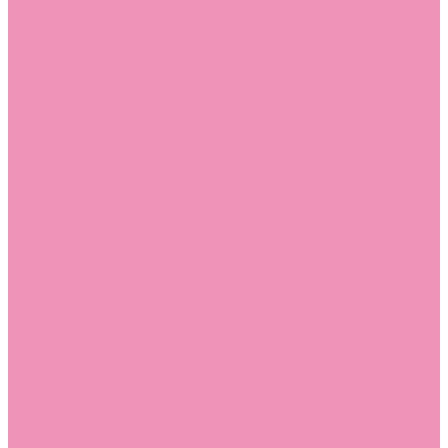
Стельки
Контакты
Помощь
Покупки
Помощь покупателю
Вопрос - ответ
Бренды
Коллекции
Готовые образы
Компания
Новости
Политика конфиденциальности
Сертификаты
...
Каталог
Одежда, обувь и аксессуары
Обувь
Аквастоки
Аквастоки для девочек
Аквастоки для мальчиков
Балетки
Балетки для девочек
Балетки для мальчиков