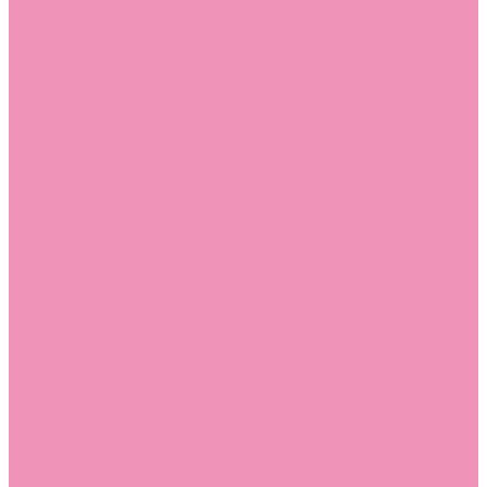
Угги для мальчиков
Чешки
Чешки для девочек
Чешки для мальчиков
Шлепанцы
Шлепанцы для девочек
Шлепанцы для мальчиков
Одежда
Брюки
Ветровки
Джемперы и толстовки
Домашняя одежда
Пижамы
Комбинезоны
Комплекты
Конверты
Куртки
Платья
Полукомбинезоны
Пуховики
Туники
Аксессуары
Стельки
Контакты