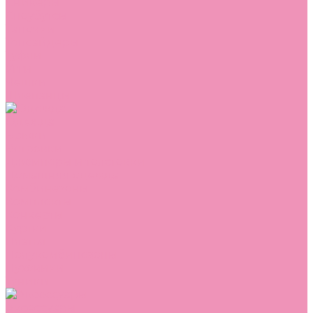
Сникеры
Сноубутсы
Тапочки
Топсайдеры
Туфли
Угги
Чешки
Шлепанцы
Одежда
Брюки
Ветровки
Джемперы и толстовки
Домашняя одежда
Комбинезоны
Комплекты
Конверты
Куртки
Платья
Полукомбинезоны
Пуховики
Туники
Аксессуары