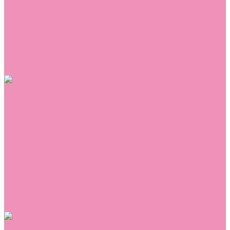
Сникеры
Сноубутсы
Тапочки
Топсайдеры
Туфли
Угги
Чешки
Шлепанцы
Одежда
Брюки
Ветровки
Джемперы и толстовки
Домашняя одежда
Комбинезоны
Комплекты
Конверты
Куртки
Платья
Полукомбинезоны
Пуховики
Туники
Аксессуары