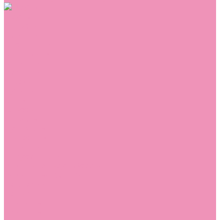
Обувь
Аквастоки
Балетки
Босоножки
Ботильоны
Ботинки
Валенки
Джазовки
Дутики
Кеды
Кроссовки
Лоферы
Луноходы
Мокасины
Пинетки
Полусапожки
Резиновая обувь (сабо)
Резиновые сапоги
Сандалии
Сапоги
Слиперы
Слипоны