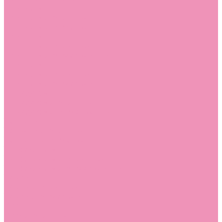
Слиперы
Слиперы для девочек
Слиперы для мальчиков
Слипоны
Слипоны для девочек
Слипоны для мальчиков
Сникеры
Сникеры для девочек
Сникеры для мальчиков
Сноубутсы
Сноубутсы для девочек
Сноубутсы для мальчиков
Тапочки
Тапочки для девочек
Тапочки для мальчиков
Топсайдеры
Топсайдеры для девочек
Топсайдеры для мальчиков
Туфли
Туфли для девочек
Туфли для мальчиков
Угги
Угги для девочек