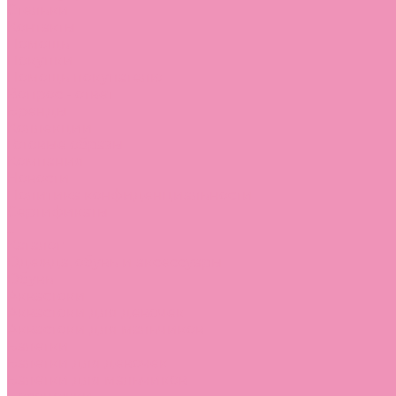
Стельки
Контакты
Помощь
Покупки
Помощь покупателю
Вопрос - ответ
Бренды
Коллекции
Готовые образы
Компания
Новости
Политика конфиденциальности
Сертификаты
...
Каталог
Одежда, обувь и аксессуары
Обувь
Аквастоки
Аквастоки для девочек
Аквастоки для мальчиков
Балетки
Балетки для девочек
Балетки для мальчиков