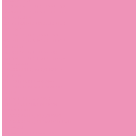
Босоножки
Босоножки для девочек
Босоножки для мальчиков
Ботильоны
Ботильоны для девочек
Ботинки
Ботинки для девочек
Ботинки для мальчиков
Валенки
Валенки для девочек
Валенки для мальчиков
Джазовки
Джазовки для девочек
Дутики
Дутики для девочек
Дутики для мальчиков
Кеды
Кеды для девочек
Кеды для мальчиков
Кроссовки
Кроссовки для девочек
Кроссовки для мальчиков
Лоферы
Лоферы для девочек