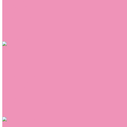
Сникеры
Сноубутсы
Тапочки
Топсайдеры
Туфли
Угги
Чешки
Шлепанцы
Одежда
Брюки
Ветровки
Джемперы и толстовки
Домашняя одежда
Комбинезоны
Комплекты
Конверты
Куртки
Платья
Полукомбинезоны
Пуховики
Туники
Аксессуары