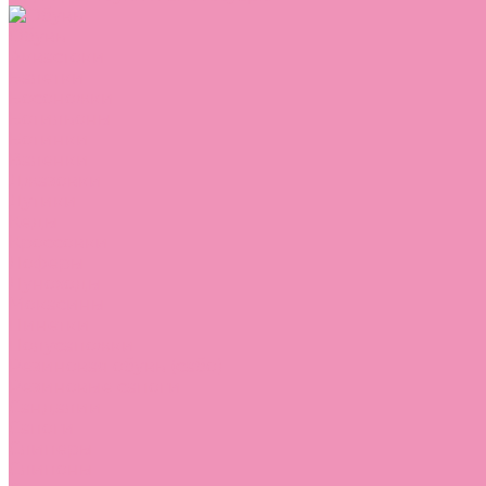
Обувь
Аквастоки
Балетки
Босоножки
Ботильоны
Ботинки
Валенки
Джазовки
Дутики
Кеды
Кроссовки
Лоферы
Луноходы
Мокасины
Пинетки
Полусапожки
Резиновая обувь (сабо)
Резиновые сапоги
Сандалии
Сапоги
Слиперы
Слипоны