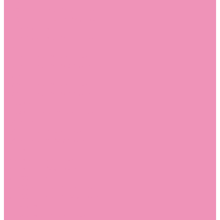
Босоножки
Босоножки для девочек
Босоножки для мальчиков
Ботильоны
Ботильоны для девочек
Ботинки
Ботинки для девочек
Ботинки для мальчиков
Валенки
Валенки для девочек
Валенки для мальчиков
Джазовки
Джазовки для девочек
Дутики
Дутики для девочек
Дутики для мальчиков
Кеды
Кеды для девочек
Кеды для мальчиков
Кроссовки
Кроссовки для девочек
Кроссовки для мальчиков
Лоферы
Лоферы для девочек