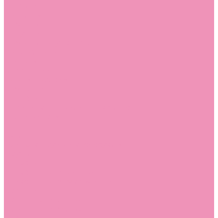
Стельки
Контакты
Помощь
Покупки
Помощь покупателю
Вопрос - ответ
Бренды
Коллекции
Готовые образы
Компания
Новости
Политика конфиденциальности
Сертификаты
...
Каталог
Одежда, обувь и аксессуары
Обувь
Аквастоки
Аквастоки для девочек
Аквастоки для мальчиков
Балетки
Балетки для девочек
Балетки для мальчиков