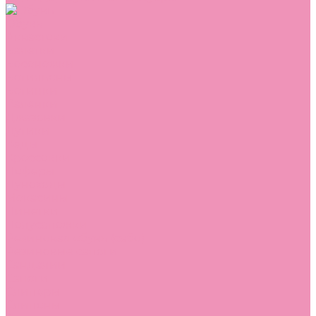
Обувь
Аквастоки
Балетки
Босоножки
Ботильоны
Ботинки
Валенки
Джазовки
Дутики
Кеды
Кроссовки
Лоферы
Луноходы
Мокасины
Пинетки
Полусапожки
Резиновая обувь (сабо)
Резиновые сапоги
Сандалии
Сапоги
Слиперы
Слипоны