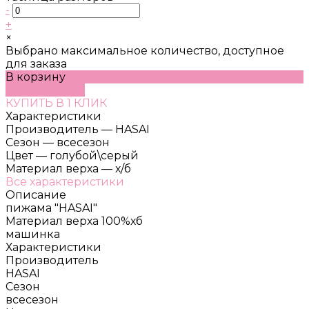
-
+
×
Выбрано максимальное количество, доступное
для заказа
В корзину
ДОБАВЛЕНО
КУПИТЬ В 1 КЛИК
Характеристики
Производитель
—
HASAI
Сезон
—
всесезон
Цвет
—
голубой\серый
Материал верха
—
х/б
Все характеристики
Описание
пижама "HASAI"
Материал верха 100%хб
машинка
Характеристики
Производитель
HASAI
Сезон
всесезон