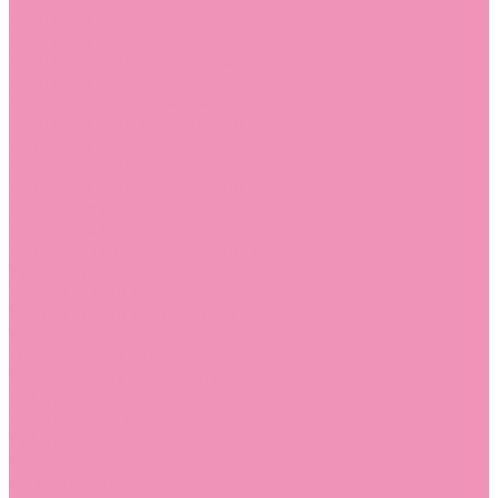
Слиперы
Слиперы для девочек
Слиперы для мальчиков
Слипоны
Слипоны для девочек
Слипоны для мальчиков
Сникеры
Сникеры для девочек
Сникеры для мальчиков
Сноубутсы
Сноубутсы для девочек
Сноубутсы для мальчиков
Тапочки
Тапочки для девочек
Тапочки для мальчиков
Топсайдеры
Топсайдеры для девочек
Топсайдеры для мальчиков
Туфли
Туфли для девочек
Туфли для мальчиков
Угги
Угги для девочек