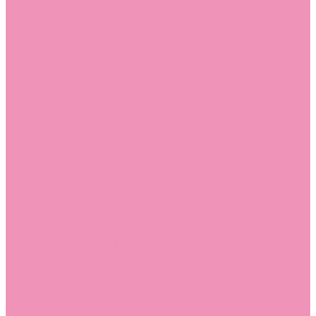
Угги для мальчиков
Чешки
Чешки для девочек
Чешки для мальчиков
Шлепанцы
Шлепанцы для девочек
Шлепанцы для мальчиков
Одежда
Брюки
Ветровки
Джемперы и толстовки
Домашняя одежда
Пижамы
Комбинезоны
Комплекты
Конверты
Куртки
Платья
Полукомбинезоны
Пуховики
Туники
Аксессуары
Стельки
Контакты