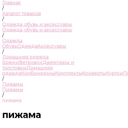
Главная
/
Каталог товаров
/
Одежда, обувь и аксессуары
Одежда, обувь и аксессуары
/
Одежда
Обувь
Одежда
Аксессуары
/
Домашняя одежда
Брюки
Ветровки
Джемперы и
толстовки
Домашняя
одежда
Комбинезоны
Комплекты
Конверты
Куртки
П
/
Пижамы
Пижамы
/
пижама
пижама