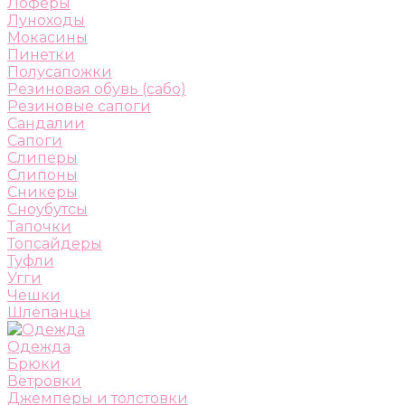
Лоферы
Луноходы
Мокасины
Пинетки
Полусапожки
Резиновая обувь (сабо)
Резиновые сапоги
Сандалии
Сапоги
Слиперы
Слипоны
Сникеры
Сноубутсы
Тапочки
Топсайдеры
Туфли
Угги
Чешки
Шлепанцы
Одежда
Брюки
Ветровки
Джемперы и толстовки