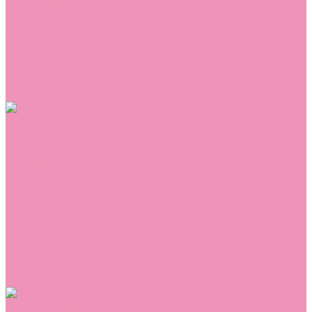
Сникеры
Сноубутсы
Тапочки
Топсайдеры
Туфли
Угги
Чешки
Шлепанцы
Одежда
Брюки
Ветровки
Джемперы и толстовки
Домашняя одежда
Комбинезоны
Комплекты
Конверты
Куртки
Платья
Полукомбинезоны
Пуховики
Туники
Аксессуары