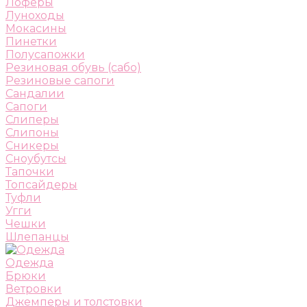
Лоферы
Луноходы
Мокасины
Пинетки
Полусапожки
Резиновая обувь (сабо)
Резиновые сапоги
Сандалии
Сапоги
Слиперы
Слипоны
Сникеры
Сноубутсы
Тапочки
Топсайдеры
Туфли
Угги
Чешки
Шлепанцы
Одежда
Брюки
Ветровки
Джемперы и толстовки