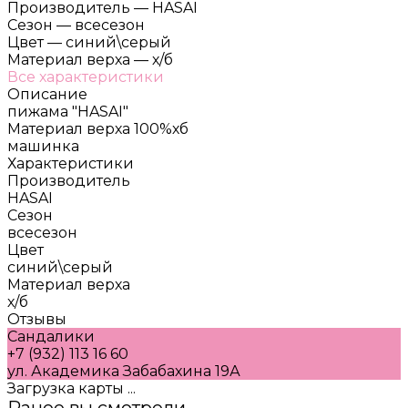
Производитель
—
HASAI
Сезон
—
всесезон
Цвет
—
синий\серый
Материал верха
—
х/б
Все характеристики
Описание
пижама "HASAI"
Материал верха 100%хб
машинка
Характеристики
Производитель
HASAI
Сезон
всесезон
Цвет
синий\серый
Материал верха
х/б
Отзывы
Сандалики
+7 (932) 113 16 60
ул. Академика Забабахина 19А
Загрузка карты ...
Ранее вы смотрели