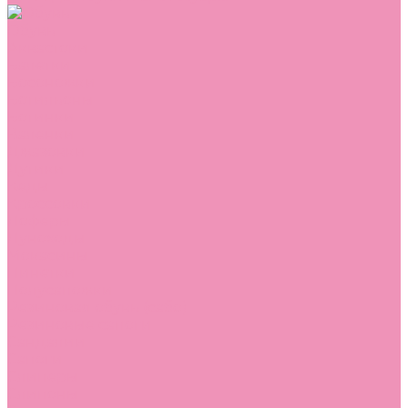
Обувь
Аквастоки
Балетки
Босоножки
Ботильоны
Ботинки
Валенки
Джазовки
Дутики
Кеды
Кроссовки
Лоферы
Луноходы
Мокасины
Пинетки
Полусапожки
Резиновая обувь (сабо)
Резиновые сапоги
Сандалии
Сапоги
Слиперы
Слипоны