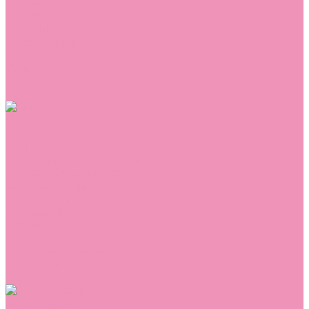
Сникеры
Сноубутсы
Тапочки
Топсайдеры
Туфли
Угги
Чешки
Шлепанцы
Одежда
Брюки
Ветровки
Джемперы и толстовки
Домашняя одежда
Комбинезоны
Комплекты
Конверты
Куртки
Платья
Полукомбинезоны
Пуховики
Туники
Аксессуары