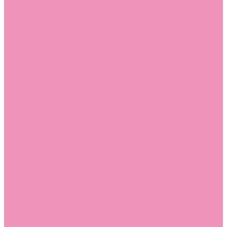
Слиперы
Слиперы для девочек
Слиперы для мальчиков
Слипоны
Слипоны для девочек
Слипоны для мальчиков
Сникеры
Сникеры для девочек
Сникеры для мальчиков
Сноубутсы
Сноубутсы для девочек
Сноубутсы для мальчиков
Тапочки
Тапочки для девочек
Тапочки для мальчиков
Топсайдеры
Топсайдеры для девочек
Топсайдеры для мальчиков
Туфли
Туфли для девочек
Туфли для мальчиков
Угги
Угги для девочек