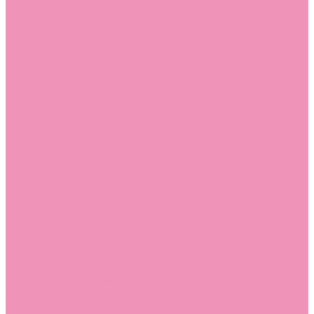
Босоножки
Босоножки для девочек
Босоножки для мальчиков
Ботильоны
Ботильоны для девочек
Ботинки
Ботинки для девочек
Ботинки для мальчиков
Валенки
Валенки для девочек
Валенки для мальчиков
Джазовки
Джазовки для девочек
Дутики
Дутики для девочек
Дутики для мальчиков
Кеды
Кеды для девочек
Кеды для мальчиков
Кроссовки
Кроссовки для девочек
Кроссовки для мальчиков
Лоферы
Лоферы для девочек