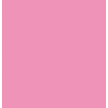
Угги для мальчиков
Чешки
Чешки для девочек
Чешки для мальчиков
Шлепанцы
Шлепанцы для девочек
Шлепанцы для мальчиков
Одежда
Брюки
Ветровки
Джемперы и толстовки
Домашняя одежда
Пижамы
Комбинезоны
Комплекты
Конверты
Куртки
Платья
Полукомбинезоны
Пуховики
Туники
Аксессуары
Стельки
Контакты