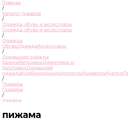
Главная
/
Каталог товаров
/
Одежда, обувь и аксессуары
Одежда, обувь и аксессуары
/
Одежда
Обувь
Одежда
Аксессуары
/
Домашняя одежда
Брюки
Ветровки
Джемперы и
толстовки
Домашняя
одежда
Комбинезоны
Комплекты
Конверты
Куртки
П
/
Пижамы
Пижамы
/
пижама
пижама