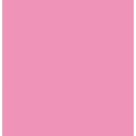
Стельки
Контакты
Помощь
Покупки
Помощь покупателю
Вопрос - ответ
Бренды
Коллекции
Готовые образы
Компания
Новости
Политика конфиденциальности
Сертификаты
...
Каталог
Одежда, обувь и аксессуары
Обувь
Аквастоки
Аквастоки для девочек
Аквастоки для мальчиков
Балетки
Балетки для девочек
Балетки для мальчиков