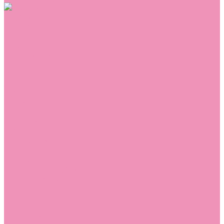
Обувь
Аквастоки
Балетки
Босоножки
Ботильоны
Ботинки
Валенки
Джазовки
Дутики
Кеды
Кроссовки
Лоферы
Луноходы
Мокасины
Пинетки
Полусапожки
Резиновая обувь (сабо)
Резиновые сапоги
Сандалии
Сапоги
Слиперы
Слипоны