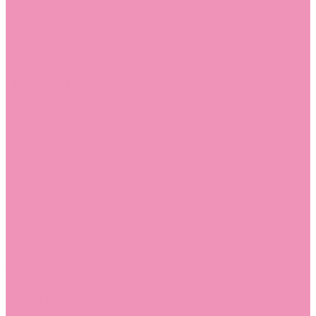
Угги для мальчиков
Чешки
Чешки для девочек
Чешки для мальчиков
Шлепанцы
Шлепанцы для девочек
Шлепанцы для мальчиков
Одежда
Брюки
Ветровки
Джемперы и толстовки
Домашняя одежда
Пижамы
Комбинезоны
Комплекты
Конверты
Куртки
Платья
Полукомбинезоны
Пуховики
Туники
Аксессуары
Стельки
Контакты