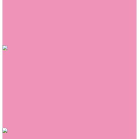
Сникеры
Сноубутсы
Тапочки
Топсайдеры
Туфли
Угги
Чешки
Шлепанцы
Одежда
Брюки
Ветровки
Джемперы и толстовки
Домашняя одежда
Комбинезоны
Комплекты
Конверты
Куртки
Платья
Полукомбинезоны
Пуховики
Туники
Аксессуары