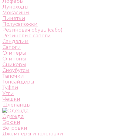
Лоферы
Луноходы
Мокасины
Пинетки
Полусапожки
Резиновая обувь (сабо)
Резиновые сапоги
Сандалии
Сапоги
Слиперы
Слипоны
Сникеры
Сноубутсы
Тапочки
Топсайдеры
Туфли
Угги
Чешки
Шлепанцы
Одежда
Брюки
Ветровки
Джемперы и толстовки