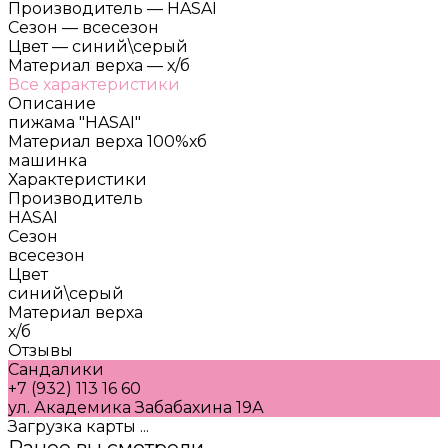
Производитель
—
HASAI
Сезон
—
всесезон
Цвет
—
синий\серый
Материал верха
—
х/б
Все характеристики
Описание
пижама "HASAI"
Материал верха 100%хб
машинка
Характеристики
Производитель
HASAI
Сезон
всесезон
Цвет
синий\серый
Материал верха
х/б
Отзывы
Сандалики
+7 (932) 113 16 60
ул. Академика Забабахина 19А
Загрузка карты ...
Ранее вы смотрели