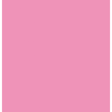
Стельки
Контакты
Помощь
Покупки
Помощь покупателю
Вопрос - ответ
Бренды
Коллекции
Готовые образы
Компания
Новости
Политика конфиденциальности
Сертификаты
...
Каталог
Одежда, обувь и аксессуары
Обувь
Аквастоки
Аквастоки для девочек
Аквастоки для мальчиков
Балетки
Балетки для девочек
Балетки для мальчиков