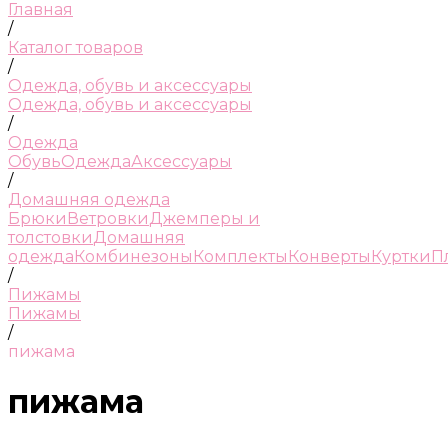
Главная
/
Каталог товаров
/
Одежда, обувь и аксессуары
Одежда, обувь и аксессуары
/
Одежда
Обувь
Одежда
Аксессуары
/
Домашняя одежда
Брюки
Ветровки
Джемперы и
толстовки
Домашняя
одежда
Комбинезоны
Комплекты
Конверты
Куртки
П
/
Пижамы
Пижамы
/
пижама
пижама