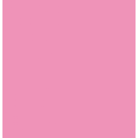
Босоножки
Босоножки для девочек
Босоножки для мальчиков
Ботильоны
Ботильоны для девочек
Ботинки
Ботинки для девочек
Ботинки для мальчиков
Валенки
Валенки для девочек
Валенки для мальчиков
Джазовки
Джазовки для девочек
Дутики
Дутики для девочек
Дутики для мальчиков
Кеды
Кеды для девочек
Кеды для мальчиков
Кроссовки
Кроссовки для девочек
Кроссовки для мальчиков
Лоферы
Лоферы для девочек