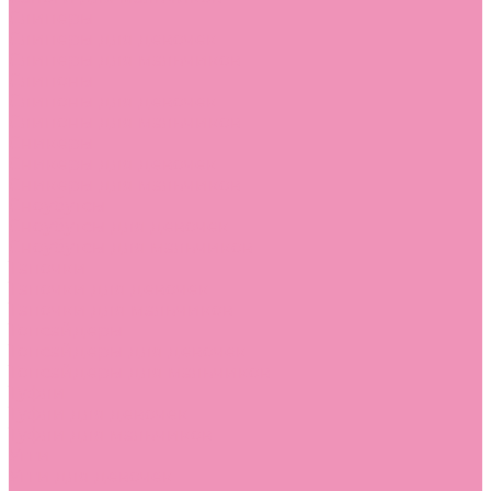
Слиперы
Слиперы для девочек
Слиперы для мальчиков
Слипоны
Слипоны для девочек
Слипоны для мальчиков
Сникеры
Сникеры для девочек
Сникеры для мальчиков
Сноубутсы
Сноубутсы для девочек
Сноубутсы для мальчиков
Тапочки
Тапочки для девочек
Тапочки для мальчиков
Топсайдеры
Топсайдеры для девочек
Топсайдеры для мальчиков
Туфли
Туфли для девочек
Туфли для мальчиков
Угги
Угги для девочек