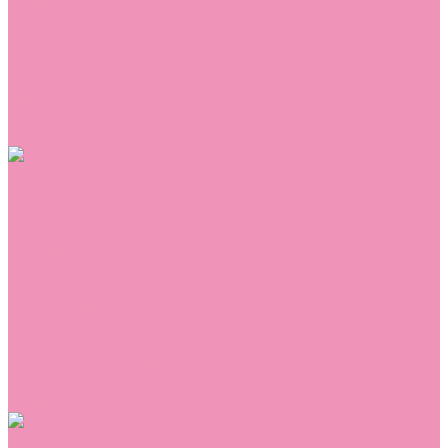
Сникеры
Сноубутсы
Тапочки
Топсайдеры
Туфли
Угги
Чешки
Шлепанцы
Одежда
Брюки
Ветровки
Джемперы и толстовки
Домашняя одежда
Комбинезоны
Комплекты
Конверты
Куртки
Платья
Полукомбинезоны
Пуховики
Туники
Аксессуары