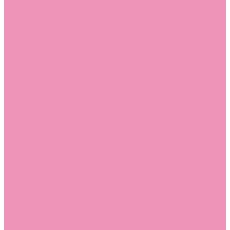
Слиперы
Слиперы для девочек
Слиперы для мальчиков
Слипоны
Слипоны для девочек
Слипоны для мальчиков
Сникеры
Сникеры для девочек
Сникеры для мальчиков
Сноубутсы
Сноубутсы для девочек
Сноубутсы для мальчиков
Тапочки
Тапочки для девочек
Тапочки для мальчиков
Топсайдеры
Топсайдеры для девочек
Топсайдеры для мальчиков
Туфли
Туфли для девочек
Туфли для мальчиков
Угги
Угги для девочек