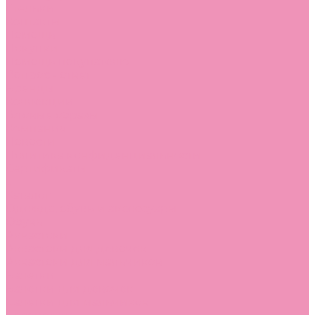
Стельки
Контакты
Помощь
Покупки
Помощь покупателю
Вопрос - ответ
Бренды
Коллекции
Готовые образы
Компания
Новости
Политика конфиденциальности
Сертификаты
...
Каталог
Одежда, обувь и аксессуары
Обувь
Аквастоки
Аквастоки для девочек
Аквастоки для мальчиков
Балетки
Балетки для девочек
Балетки для мальчиков