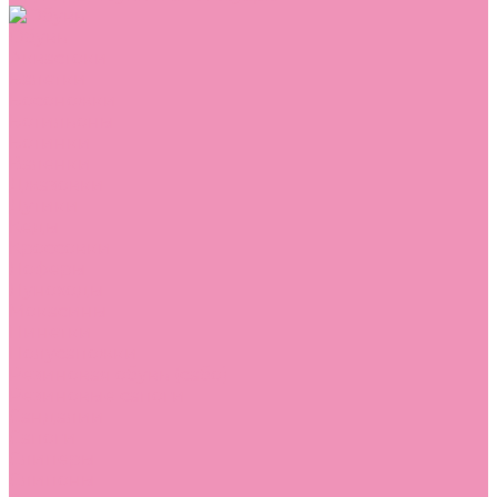
Обувь
Аквастоки
Балетки
Босоножки
Ботильоны
Ботинки
Валенки
Джазовки
Дутики
Кеды
Кроссовки
Лоферы
Луноходы
Мокасины
Пинетки
Полусапожки
Резиновая обувь (сабо)
Резиновые сапоги
Сандалии
Сапоги
Слиперы
Слипоны