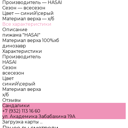
Производитель
—
HASAI
Сезон
—
всесезон
Цвет
—
синий\серый
Материал верха
—
х/б
Все характеристики
Описание
пижама "HASAI"
Материал верха 100%хб
динозавр
Характеристики
Производитель
HASAI
Сезон
всесезон
Цвет
синий\серый
Материал верха
х/б
Отзывы
Сандалики
+7 (932) 113 16 60
ул. Академика Забабахина 19А
Загрузка карты ...
Ранее вы смотрели