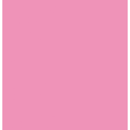
Босоножки
Босоножки для девочек
Босоножки для мальчиков
Ботильоны
Ботильоны для девочек
Ботинки
Ботинки для девочек
Ботинки для мальчиков
Валенки
Валенки для девочек
Валенки для мальчиков
Джазовки
Джазовки для девочек
Дутики
Дутики для девочек
Дутики для мальчиков
Кеды
Кеды для девочек
Кеды для мальчиков
Кроссовки
Кроссовки для девочек
Кроссовки для мальчиков
Лоферы
Лоферы для девочек