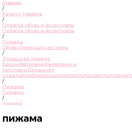
Главная
/
Каталог товаров
/
Одежда, обувь и аксессуары
Одежда, обувь и аксессуары
/
Одежда
Обувь
Одежда
Аксессуары
/
Домашняя одежда
Брюки
Ветровки
Джемперы и
толстовки
Домашняя
одежда
Комбинезоны
Комплекты
Конверты
Куртки
П
/
Пижамы
Пижамы
/
пижама
пижама