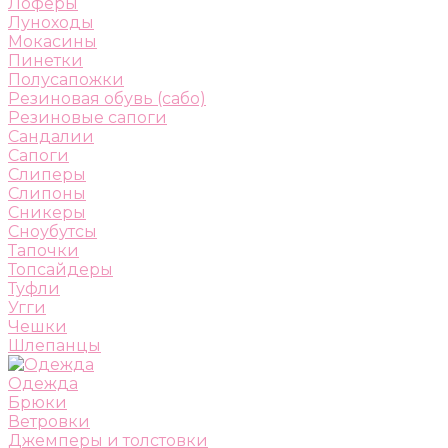
Лоферы
Луноходы
Мокасины
Пинетки
Полусапожки
Резиновая обувь (сабо)
Резиновые сапоги
Сандалии
Сапоги
Слиперы
Слипоны
Сникеры
Сноубутсы
Тапочки
Топсайдеры
Туфли
Угги
Чешки
Шлепанцы
Одежда
Брюки
Ветровки
Джемперы и толстовки