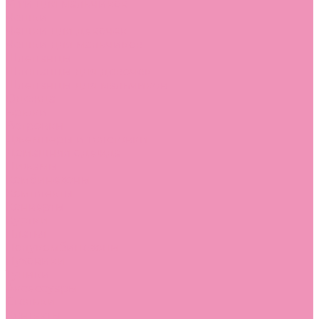
Угги для мальчиков
Чешки
Чешки для девочек
Чешки для мальчиков
Шлепанцы
Шлепанцы для девочек
Шлепанцы для мальчиков
Одежда
Брюки
Ветровки
Джемперы и толстовки
Домашняя одежда
Пижамы
Комбинезоны
Комплекты
Конверты
Куртки
Платья
Полукомбинезоны
Пуховики
Туники
Аксессуары
Стельки
Контакты