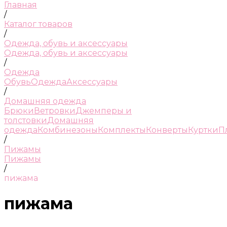
Главная
/
Каталог товаров
/
Одежда, обувь и аксессуары
Одежда, обувь и аксессуары
/
Одежда
Обувь
Одежда
Аксессуары
/
Домашняя одежда
Брюки
Ветровки
Джемперы и
толстовки
Домашняя
одежда
Комбинезоны
Комплекты
Конверты
Куртки
П
/
Пижамы
Пижамы
/
пижама
пижама