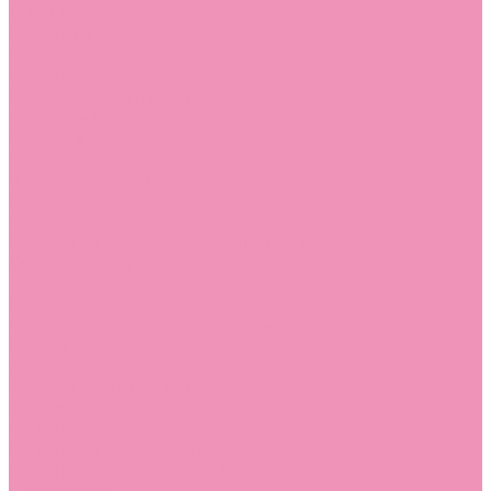
Стельки
Контакты
Помощь
Покупки
Помощь покупателю
Вопрос - ответ
Бренды
Коллекции
Готовые образы
Компания
Новости
Политика конфиденциальности
Сертификаты
...
Каталог
Одежда, обувь и аксессуары
Обувь
Аквастоки
Аквастоки для девочек
Аквастоки для мальчиков
Балетки
Балетки для девочек
Балетки для мальчиков