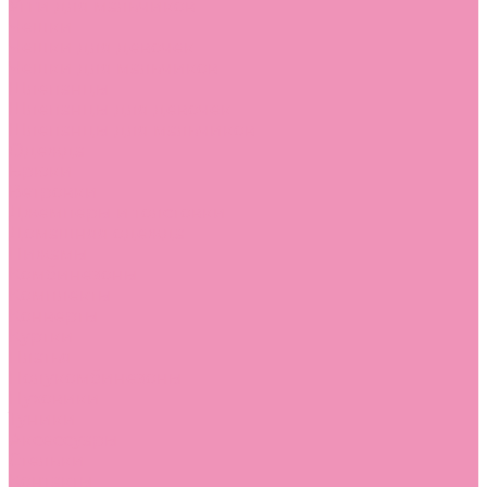
Угги для мальчиков
Чешки
Чешки для девочек
Чешки для мальчиков
Шлепанцы
Шлепанцы для девочек
Шлепанцы для мальчиков
Одежда
Брюки
Ветровки
Джемперы и толстовки
Домашняя одежда
Пижамы
Комбинезоны
Комплекты
Конверты
Куртки
Платья
Полукомбинезоны
Пуховики
Туники
Аксессуары
Стельки
Контакты