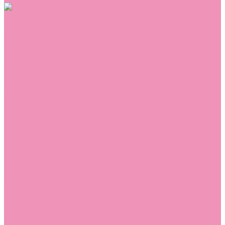
Обувь
Аквастоки
Балетки
Босоножки
Ботильоны
Ботинки
Валенки
Джазовки
Дутики
Кеды
Кроссовки
Лоферы
Луноходы
Мокасины
Пинетки
Полусапожки
Резиновая обувь (сабо)
Резиновые сапоги
Сандалии
Сапоги
Слиперы
Слипоны