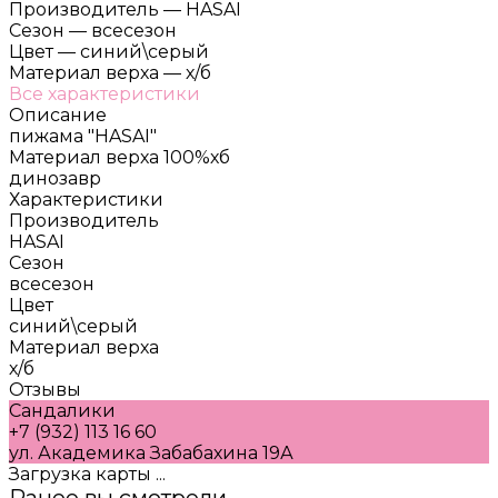
Производитель
—
HASAI
Сезон
—
всесезон
Цвет
—
синий\серый
Материал верха
—
х/б
Все характеристики
Описание
пижама "HASAI"
Материал верха 100%хб
динозавр
Характеристики
Производитель
HASAI
Сезон
всесезон
Цвет
синий\серый
Материал верха
х/б
Отзывы
Сандалики
+7 (932) 113 16 60
ул. Академика Забабахина 19А
Загрузка карты ...
Ранее вы смотрели