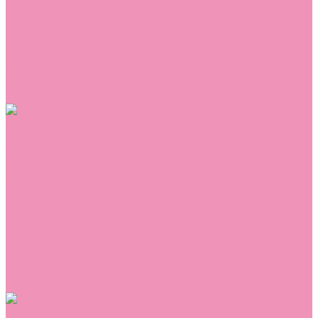
Сникеры
Сноубутсы
Тапочки
Топсайдеры
Туфли
Угги
Чешки
Шлепанцы
Одежда
Брюки
Ветровки
Джемперы и толстовки
Домашняя одежда
Комбинезоны
Комплекты
Конверты
Куртки
Платья
Полукомбинезоны
Пуховики
Туники
Аксессуары