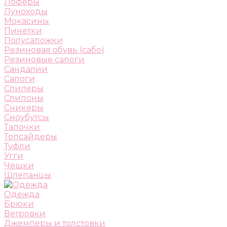
Лоферы
Луноходы
Мокасины
Пинетки
Полусапожки
Резиновая обувь (сабо)
Резиновые сапоги
Сандалии
Сапоги
Слиперы
Слипоны
Сникеры
Сноубутсы
Тапочки
Топсайдеры
Туфли
Угги
Чешки
Шлепанцы
Одежда
Брюки
Ветровки
Джемперы и толстовки