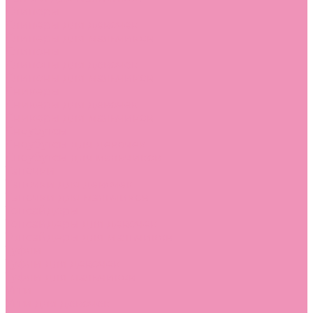
Слиперы
Слиперы для девочек
Слиперы для мальчиков
Слипоны
Слипоны для девочек
Слипоны для мальчиков
Сникеры
Сникеры для девочек
Сникеры для мальчиков
Сноубутсы
Сноубутсы для девочек
Сноубутсы для мальчиков
Тапочки
Тапочки для девочек
Тапочки для мальчиков
Топсайдеры
Топсайдеры для девочек
Топсайдеры для мальчиков
Туфли
Туфли для девочек
Туфли для мальчиков
Угги
Угги для девочек