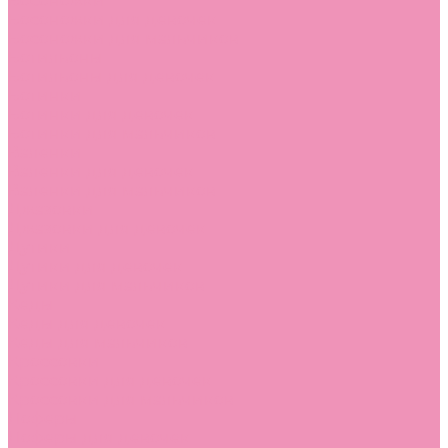
Босоножки
Босоножки для девочек
Босоножки для мальчиков
Ботильоны
Ботильоны для девочек
Ботинки
Ботинки для девочек
Ботинки для мальчиков
Валенки
Валенки для девочек
Валенки для мальчиков
Джазовки
Джазовки для девочек
Дутики
Дутики для девочек
Дутики для мальчиков
Кеды
Кеды для девочек
Кеды для мальчиков
Кроссовки
Кроссовки для девочек
Кроссовки для мальчиков
Лоферы
Лоферы для девочек