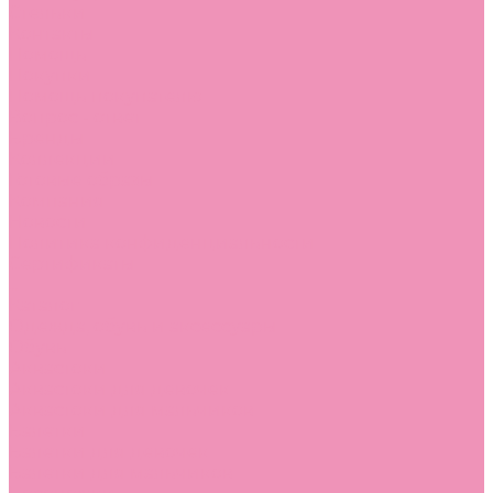
Стельки
Контакты
Помощь
Покупки
Помощь покупателю
Вопрос - ответ
Бренды
Коллекции
Готовые образы
Компания
Новости
Политика конфиденциальности
Сертификаты
...
Каталог
Одежда, обувь и аксессуары
Обувь
Аквастоки
Аквастоки для девочек
Аквастоки для мальчиков
Балетки
Балетки для девочек
Балетки для мальчиков