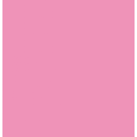
Слиперы
Слиперы для девочек
Слиперы для мальчиков
Слипоны
Слипоны для девочек
Слипоны для мальчиков
Сникеры
Сникеры для девочек
Сникеры для мальчиков
Сноубутсы
Сноубутсы для девочек
Сноубутсы для мальчиков
Тапочки
Тапочки для девочек
Тапочки для мальчиков
Топсайдеры
Топсайдеры для девочек
Топсайдеры для мальчиков
Туфли
Туфли для девочек
Туфли для мальчиков
Угги
Угги для девочек