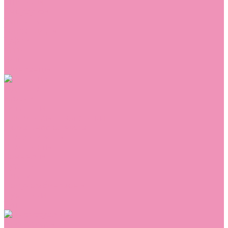
Сникеры
Сноубутсы
Тапочки
Топсайдеры
Туфли
Угги
Чешки
Шлепанцы
Одежда
Брюки
Ветровки
Джемперы и толстовки
Домашняя одежда
Комбинезоны
Комплекты
Конверты
Куртки
Платья
Полукомбинезоны
Пуховики
Туники
Аксессуары