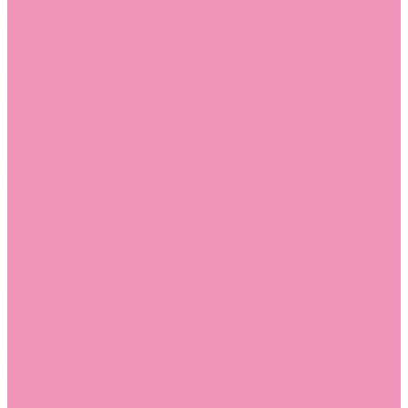
Босоножки
Босоножки для девочек
Босоножки для мальчиков
Ботильоны
Ботильоны для девочек
Ботинки
Ботинки для девочек
Ботинки для мальчиков
Валенки
Валенки для девочек
Валенки для мальчиков
Джазовки
Джазовки для девочек
Дутики
Дутики для девочек
Дутики для мальчиков
Кеды
Кеды для девочек
Кеды для мальчиков
Кроссовки
Кроссовки для девочек
Кроссовки для мальчиков
Лоферы
Лоферы для девочек