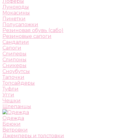
Лоферы
Луноходы
Мокасины
Пинетки
Полусапожки
Резиновая обувь (сабо)
Резиновые сапоги
Сандалии
Сапоги
Слиперы
Слипоны
Сникеры
Сноубутсы
Тапочки
Топсайдеры
Туфли
Угги
Чешки
Шлепанцы
Одежда
Брюки
Ветровки
Джемперы и толстовки