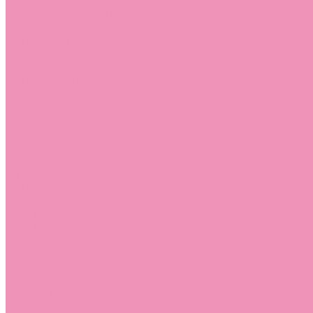
Босоножки
Босоножки для девочек
Босоножки для мальчиков
Ботильоны
Ботильоны для девочек
Ботинки
Ботинки для девочек
Ботинки для мальчиков
Валенки
Валенки для девочек
Валенки для мальчиков
Джазовки
Джазовки для девочек
Дутики
Дутики для девочек
Дутики для мальчиков
Кеды
Кеды для девочек
Кеды для мальчиков
Кроссовки
Кроссовки для девочек
Кроссовки для мальчиков
Лоферы
Лоферы для девочек