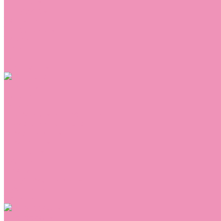
Сникеры
Сноубутсы
Тапочки
Топсайдеры
Туфли
Угги
Чешки
Шлепанцы
Одежда
Брюки
Ветровки
Джемперы и толстовки
Домашняя одежда
Комбинезоны
Комплекты
Конверты
Куртки
Платья
Полукомбинезоны
Пуховики
Туники
Аксессуары