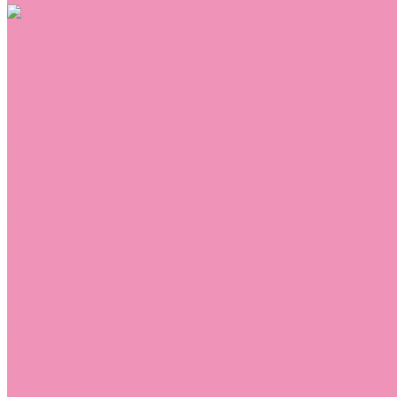
Обувь
Аквастоки
Балетки
Босоножки
Ботильоны
Ботинки
Валенки
Джазовки
Дутики
Кеды
Кроссовки
Лоферы
Луноходы
Мокасины
Пинетки
Полусапожки
Резиновая обувь (сабо)
Резиновые сапоги
Сандалии
Сапоги
Слиперы
Слипоны