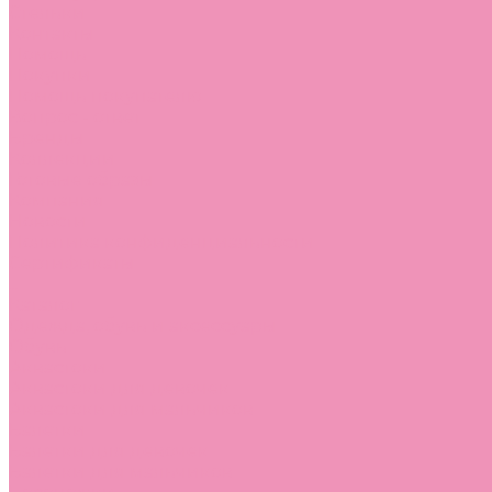
Стельки
Контакты
Помощь
Покупки
Помощь покупателю
Вопрос - ответ
Бренды
Коллекции
Готовые образы
Компания
Новости
Политика конфиденциальности
Сертификаты
...
Каталог
Одежда, обувь и аксессуары
Обувь
Аквастоки
Аквастоки для девочек
Аквастоки для мальчиков
Балетки
Балетки для девочек
Балетки для мальчиков