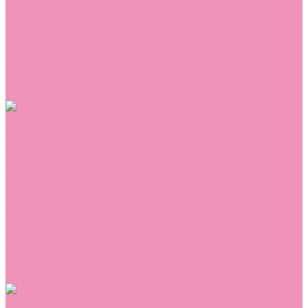
Сникеры
Сноубутсы
Тапочки
Топсайдеры
Туфли
Угги
Чешки
Шлепанцы
Одежда
Брюки
Ветровки
Джемперы и толстовки
Домашняя одежда
Комбинезоны
Комплекты
Конверты
Куртки
Платья
Полукомбинезоны
Пуховики
Туники
Аксессуары