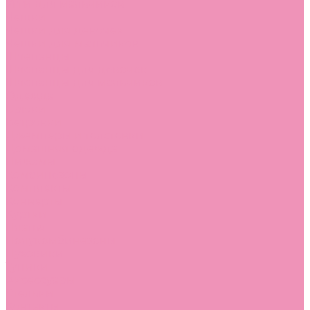
Угги для мальчиков
Чешки
Чешки для девочек
Чешки для мальчиков
Шлепанцы
Шлепанцы для девочек
Шлепанцы для мальчиков
Одежда
Брюки
Ветровки
Джемперы и толстовки
Домашняя одежда
Пижамы
Комбинезоны
Комплекты
Конверты
Куртки
Платья
Полукомбинезоны
Пуховики
Туники
Аксессуары
Стельки
Контакты