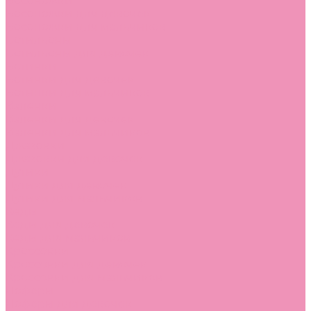
Босоножки
Босоножки для девочек
Босоножки для мальчиков
Ботильоны
Ботильоны для девочек
Ботинки
Ботинки для девочек
Ботинки для мальчиков
Валенки
Валенки для девочек
Валенки для мальчиков
Джазовки
Джазовки для девочек
Дутики
Дутики для девочек
Дутики для мальчиков
Кеды
Кеды для девочек
Кеды для мальчиков
Кроссовки
Кроссовки для девочек
Кроссовки для мальчиков
Лоферы
Лоферы для девочек