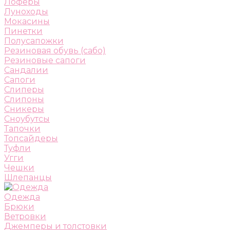
Лоферы
Луноходы
Мокасины
Пинетки
Полусапожки
Резиновая обувь (сабо)
Резиновые сапоги
Сандалии
Сапоги
Слиперы
Слипоны
Сникеры
Сноубутсы
Тапочки
Топсайдеры
Туфли
Угги
Чешки
Шлепанцы
Одежда
Брюки
Ветровки
Джемперы и толстовки