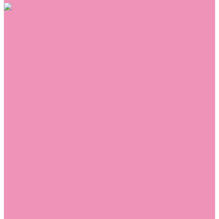
Обувь
Аквастоки
Балетки
Босоножки
Ботильоны
Ботинки
Валенки
Джазовки
Дутики
Кеды
Кроссовки
Лоферы
Луноходы
Мокасины
Пинетки
Полусапожки
Резиновая обувь (сабо)
Резиновые сапоги
Сандалии
Сапоги
Слиперы
Слипоны