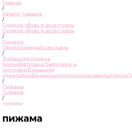
Главная
/
Каталог товаров
/
Одежда, обувь и аксессуары
Одежда, обувь и аксессуары
/
Одежда
Обувь
Одежда
Аксессуары
/
Домашняя одежда
Брюки
Ветровки
Джемперы и
толстовки
Домашняя
одежда
Комбинезоны
Комплекты
Конверты
Куртки
П
/
Пижамы
Пижамы
/
пижама
пижама