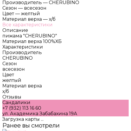
Производитель
—
CHERUBINO
Сезон
—
всесезон
Цвет
—
желтый
Материал верха
—
х/б
Все характеристики
Описание
пижама "CHERUBINO"
Материал верха 100%ХБ
Характеристики
Производитель
CHERUBINO
Сезон
всесезон
Цвет
желтый
Материал верха
х/б
Отзывы
Сандалики
+7 (932) 113 16 60
ул. Академика Забабахина 19А
Загрузка карты ...
Ранее вы смотрели