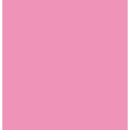
Слиперы
Слиперы для девочек
Слиперы для мальчиков
Слипоны
Слипоны для девочек
Слипоны для мальчиков
Сникеры
Сникеры для девочек
Сникеры для мальчиков
Сноубутсы
Сноубутсы для девочек
Сноубутсы для мальчиков
Тапочки
Тапочки для девочек
Тапочки для мальчиков
Топсайдеры
Топсайдеры для девочек
Топсайдеры для мальчиков
Туфли
Туфли для девочек
Туфли для мальчиков
Угги
Угги для девочек