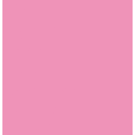
Стельки
Контакты
Помощь
Покупки
Помощь покупателю
Вопрос - ответ
Бренды
Коллекции
Готовые образы
Компания
Новости
Политика конфиденциальности
Сертификаты
...
Каталог
Одежда, обувь и аксессуары
Обувь
Аквастоки
Аквастоки для девочек
Аквастоки для мальчиков
Балетки
Балетки для девочек
Балетки для мальчиков