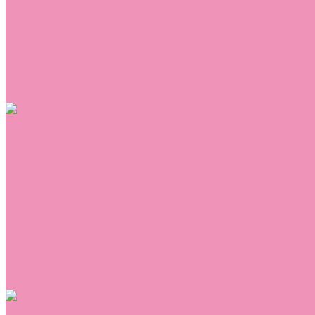
Сникеры
Сноубутсы
Тапочки
Топсайдеры
Туфли
Угги
Чешки
Шлепанцы
Одежда
Брюки
Ветровки
Джемперы и толстовки
Домашняя одежда
Комбинезоны
Комплекты
Конверты
Куртки
Платья
Полукомбинезоны
Пуховики
Туники
Аксессуары