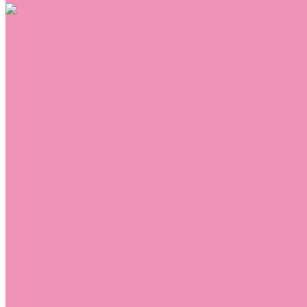
Обувь
Аквастоки
Балетки
Босоножки
Ботильоны
Ботинки
Валенки
Джазовки
Дутики
Кеды
Кроссовки
Лоферы
Луноходы
Мокасины
Пинетки
Полусапожки
Резиновая обувь (сабо)
Резиновые сапоги
Сандалии
Сапоги
Слиперы
Слипоны