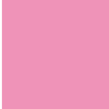
Босоножки
Босоножки для девочек
Босоножки для мальчиков
Ботильоны
Ботильоны для девочек
Ботинки
Ботинки для девочек
Ботинки для мальчиков
Валенки
Валенки для девочек
Валенки для мальчиков
Джазовки
Джазовки для девочек
Дутики
Дутики для девочек
Дутики для мальчиков
Кеды
Кеды для девочек
Кеды для мальчиков
Кроссовки
Кроссовки для девочек
Кроссовки для мальчиков
Лоферы
Лоферы для девочек