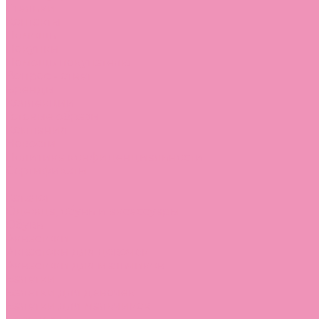
Стельки
Контакты
Помощь
Покупки
Помощь покупателю
Вопрос - ответ
Бренды
Коллекции
Готовые образы
Компания
Новости
Политика конфиденциальности
Сертификаты
...
Каталог
Одежда, обувь и аксессуары
Обувь
Аквастоки
Аквастоки для девочек
Аквастоки для мальчиков
Балетки
Балетки для девочек
Балетки для мальчиков