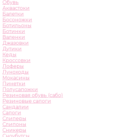
Обувь
Аквастоки
Балетки
Босоножки
Ботильоны
Ботинки
Валенки
Джазовки
Дутики
Кеды
Кроссовки
Лоферы
Луноходы
Мокасины
Пинетки
Полусапожки
Резиновая обувь (сабо)
Резиновые сапоги
Сандалии
Сапоги
Слиперы
Слипоны
Сникеры
Сноубутсы