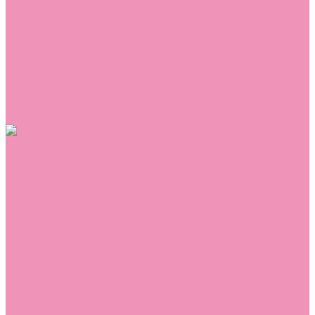
Домашняя одежда
Комбинезоны
Комплекты
Конверты
Куртки
Платья
Полукомбинезоны
Пуховики
Туники
Аксессуары
Стельки
Контакты
Помощь
Покупки
Помощь покупателю
Вопрос - ответ
Бренды
Коллекции
Готовые образы
Компания
Новости
Политика конфиденциальности