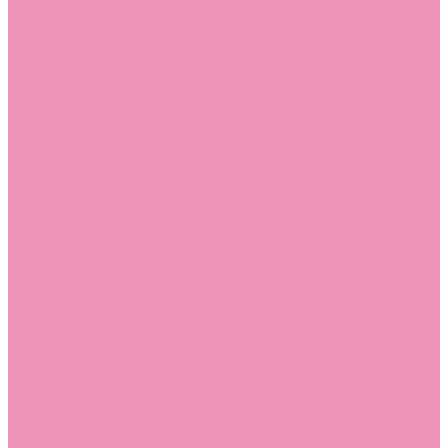
Сертификаты
...
Каталог
Одежда, обувь и аксессуары
Обувь
Аквастоки
Аквастоки для девочек
Аквастоки для мальчиков
Балетки
Балетки для девочек
Балетки для мальчиков
Босоножки
Босоножки для девочек
Босоножки для мальчиков
Ботильоны
Ботильоны для девочек
Ботинки
Ботинки для девочек
Ботинки для мальчиков
Валенки
Валенки для девочек
Валенки для мальчиков
Джазовки
Джазовки для девочек