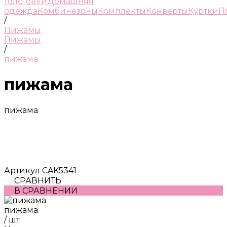
толстовки
Домашняя
одежда
Комбинезоны
Комплекты
Конверты
Куртки
П
/
Пижамы
Пижамы
/
пижама
пижама
пижама
Артикул
CAK5341
СРАВНИТЬ
В СРАВНЕНИИ
пижама
/
шт