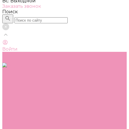
Вс: Выходной
Заказать звонок
Поиск
Войти
Каталог
Одежда, обувь и аксессуары
Обувь
Аквастоки
Балетки
Босоножки
Ботильоны
Ботинки
Валенки
Джазовки
Дутики
Кеды
Кроссовки