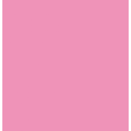
Тапочки
Тапочки для девочек
Тапочки для мальчиков
Топсайдеры
Топсайдеры для девочек
Топсайдеры для мальчиков
Туфли
Туфли для девочек
Туфли для мальчиков
Угги
Угги для девочек
Угги для мальчиков
Чешки
Чешки для девочек
Чешки для мальчиков
Шлепанцы
Шлепанцы для девочек
Шлепанцы для мальчиков
Одежда
Брюки
Ветровки
Джемперы и толстовки
Домашняя одежда
Пижамы