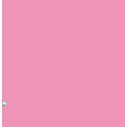
Лоферы
Луноходы
Мокасины
Пинетки
Полусапожки
Резиновая обувь (сабо)
Резиновые сапоги
Сандалии
Сапоги
Слиперы
Слипоны
Сникеры
Сноубутсы
Тапочки
Топсайдеры
Туфли
Угги
Чешки
Шлепанцы
Одежда
Брюки
Ветровки
Джемперы и толстовки