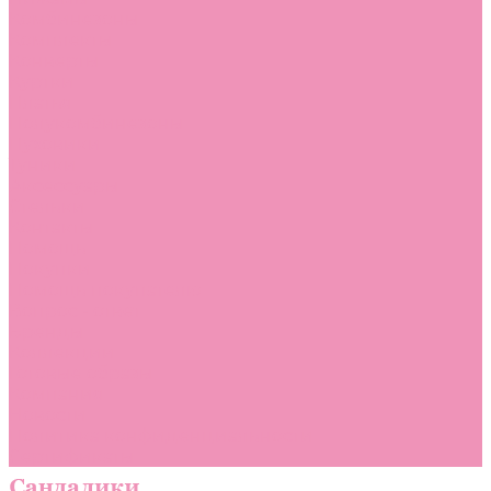
Комбинезоны
Комплекты
Конверты
Куртки
Платья
Полукомбинезоны
Пуховики
Туники
Аксессуары
Стельки
Контакты
Помощь
Покупки
Помощь покупателю
Вопрос - ответ
Бренды
Коллекции
Готовые образы
Компания
Новости
Политика конфиденциальности
Сертификаты