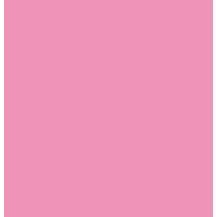
Слиперы
Слиперы для девочек
Слиперы для мальчиков
Слипоны
Слипоны для девочек
Слипоны для мальчиков
Сникеры
Сникеры для девочек
Сникеры для мальчиков
Сноубутсы
Сноубутсы для девочек
Сноубутсы для мальчиков
Тапочки
Тапочки для девочек
Тапочки для мальчиков
Топсайдеры
Топсайдеры для девочек
Топсайдеры для мальчиков
Туфли
Туфли для девочек
Туфли для мальчиков
Угги
Угги для девочек