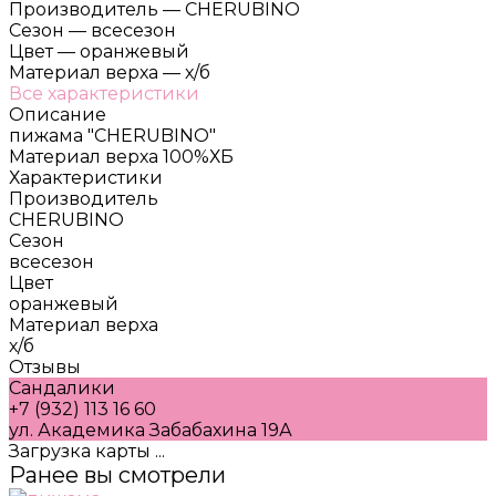
Производитель
—
CHERUBINO
Сезон
—
всесезон
Цвет
—
оранжевый
Материал верха
—
х/б
Все характеристики
Описание
пижама "CHERUBINO"
Материал верха 100%ХБ
Характеристики
Производитель
CHERUBINO
Сезон
всесезон
Цвет
оранжевый
Материал верха
х/б
Отзывы
Сандалики
+7 (932) 113 16 60
ул. Академика Забабахина 19А
Загрузка карты ...
Ранее вы смотрели