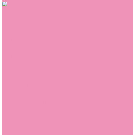
Обувь
Аквастоки
Балетки
Босоножки
Ботильоны
Ботинки
Валенки
Джазовки
Дутики
Кеды
Кроссовки
Лоферы
Луноходы
Мокасины
Пинетки
Полусапожки
Резиновая обувь (сабо)
Резиновые сапоги
Сандалии
Сапоги
Слиперы
Слипоны