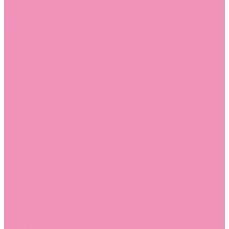
Угги для мальчиков
Чешки
Чешки для девочек
Чешки для мальчиков
Шлепанцы
Шлепанцы для девочек
Шлепанцы для мальчиков
Одежда
Брюки
Ветровки
Джемперы и толстовки
Домашняя одежда
Пижамы
Комбинезоны
Комплекты
Конверты
Куртки
Платья
Полукомбинезоны
Пуховики
Туники
Аксессуары
Стельки
Контакты