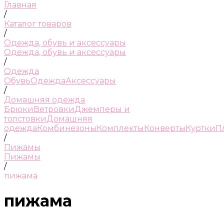
Главная
/
Каталог товаров
/
Одежда, обувь и аксессуары
Одежда, обувь и аксессуары
/
Одежда
Обувь
Одежда
Аксессуары
/
Домашняя одежда
Брюки
Ветровки
Джемперы и
толстовки
Домашняя
одежда
Комбинезоны
Комплекты
Конверты
Куртки
П
/
Пижамы
Пижамы
/
пижама
пижама