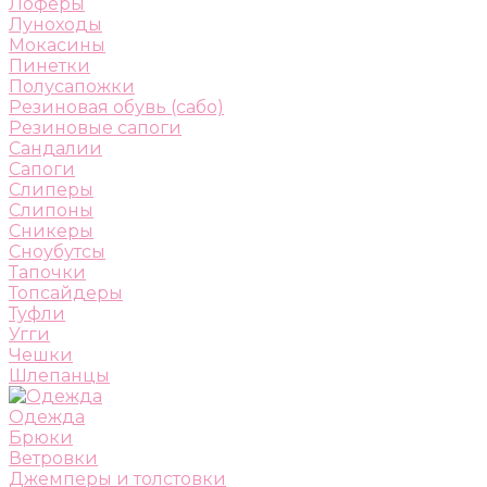
Лоферы
Луноходы
Мокасины
Пинетки
Полусапожки
Резиновая обувь (сабо)
Резиновые сапоги
Сандалии
Сапоги
Слиперы
Слипоны
Сникеры
Сноубутсы
Тапочки
Топсайдеры
Туфли
Угги
Чешки
Шлепанцы
Одежда
Брюки
Ветровки
Джемперы и толстовки