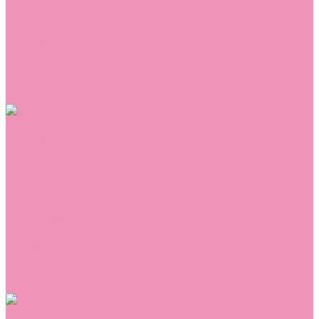
Сникеры
Сноубутсы
Тапочки
Топсайдеры
Туфли
Угги
Чешки
Шлепанцы
Одежда
Брюки
Ветровки
Джемперы и толстовки
Домашняя одежда
Комбинезоны
Комплекты
Конверты
Куртки
Платья
Полукомбинезоны
Пуховики
Туники
Аксессуары