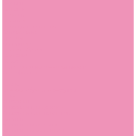
Стельки
Контакты
Помощь
Покупки
Помощь покупателю
Вопрос - ответ
Бренды
Коллекции
Готовые образы
Компания
Новости
Политика конфиденциальности
Сертификаты
...
Каталог
Одежда, обувь и аксессуары
Обувь
Аквастоки
Аквастоки для девочек
Аквастоки для мальчиков
Балетки
Балетки для девочек
Балетки для мальчиков