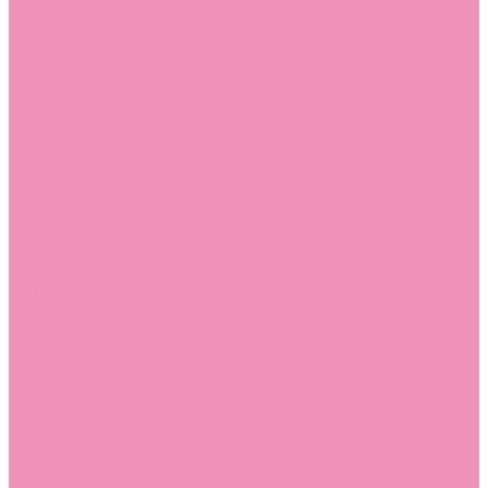
Босоножки
Босоножки для девочек
Босоножки для мальчиков
Ботильоны
Ботильоны для девочек
Ботинки
Ботинки для девочек
Ботинки для мальчиков
Валенки
Валенки для девочек
Валенки для мальчиков
Джазовки
Джазовки для девочек
Дутики
Дутики для девочек
Дутики для мальчиков
Кеды
Кеды для девочек
Кеды для мальчиков
Кроссовки
Кроссовки для девочек
Кроссовки для мальчиков
Лоферы
Лоферы для девочек