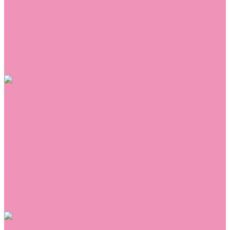
Сникеры
Сноубутсы
Тапочки
Топсайдеры
Туфли
Угги
Чешки
Шлепанцы
Одежда
Брюки
Ветровки
Джемперы и толстовки
Домашняя одежда
Комбинезоны
Комплекты
Конверты
Куртки
Платья
Полукомбинезоны
Пуховики
Туники
Аксессуары