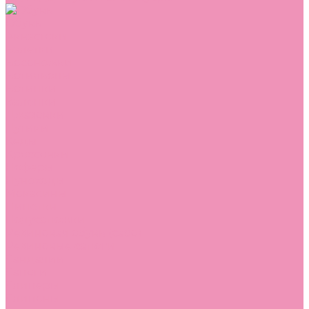
Обувь
Аквастоки
Балетки
Босоножки
Ботильоны
Ботинки
Валенки
Джазовки
Дутики
Кеды
Кроссовки
Лоферы
Луноходы
Мокасины
Пинетки
Полусапожки
Резиновая обувь (сабо)
Резиновые сапоги
Сандалии
Сапоги
Слиперы
Слипоны