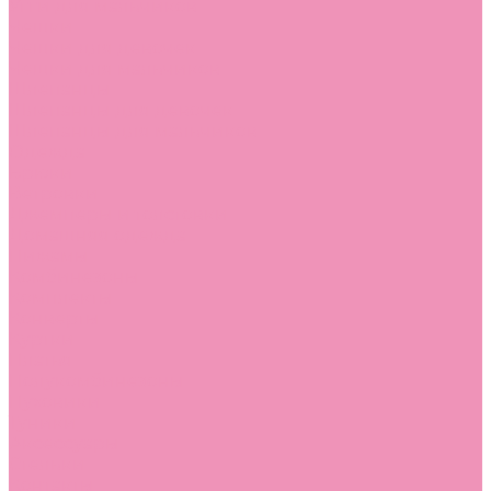
Угги для мальчиков
Чешки
Чешки для девочек
Чешки для мальчиков
Шлепанцы
Шлепанцы для девочек
Шлепанцы для мальчиков
Одежда
Брюки
Ветровки
Джемперы и толстовки
Домашняя одежда
Пижамы
Комбинезоны
Комплекты
Конверты
Куртки
Платья
Полукомбинезоны
Пуховики
Туники
Аксессуары
Стельки
Контакты