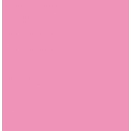
Босоножки
Босоножки для девочек
Босоножки для мальчиков
Ботильоны
Ботильоны для девочек
Ботинки
Ботинки для девочек
Ботинки для мальчиков
Валенки
Валенки для девочек
Валенки для мальчиков
Джазовки
Джазовки для девочек
Дутики
Дутики для девочек
Дутики для мальчиков
Кеды
Кеды для девочек
Кеды для мальчиков
Кроссовки
Кроссовки для девочек
Кроссовки для мальчиков
Лоферы
Лоферы для девочек