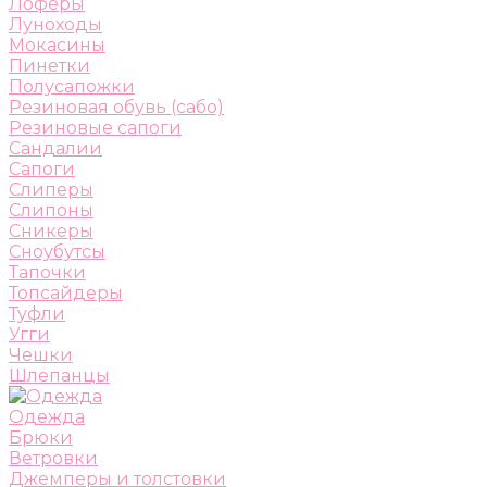
Лоферы
Луноходы
Мокасины
Пинетки
Полусапожки
Резиновая обувь (сабо)
Резиновые сапоги
Сандалии
Сапоги
Слиперы
Слипоны
Сникеры
Сноубутсы
Тапочки
Топсайдеры
Туфли
Угги
Чешки
Шлепанцы
Одежда
Брюки
Ветровки
Джемперы и толстовки