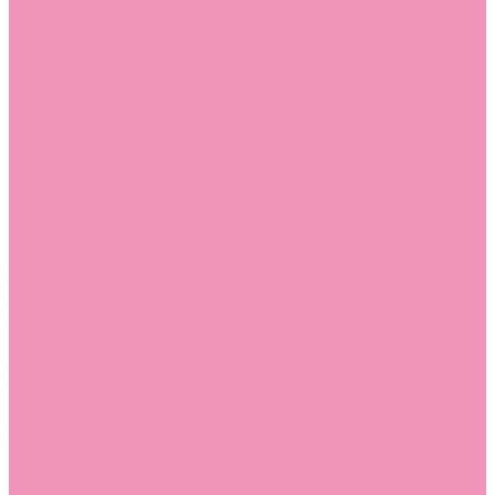
Слиперы
Слиперы для девочек
Слиперы для мальчиков
Слипоны
Слипоны для девочек
Слипоны для мальчиков
Сникеры
Сникеры для девочек
Сникеры для мальчиков
Сноубутсы
Сноубутсы для девочек
Сноубутсы для мальчиков
Тапочки
Тапочки для девочек
Тапочки для мальчиков
Топсайдеры
Топсайдеры для девочек
Топсайдеры для мальчиков
Туфли
Туфли для девочек
Туфли для мальчиков
Угги
Угги для девочек