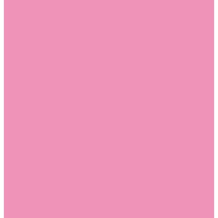
Стельки
Контакты
Помощь
Покупки
Помощь покупателю
Вопрос - ответ
Бренды
Коллекции
Готовые образы
Компания
Новости
Политика конфиденциальности
Сертификаты
...
Каталог
Одежда, обувь и аксессуары
Обувь
Аквастоки
Аквастоки для девочек
Аквастоки для мальчиков
Балетки
Балетки для девочек
Балетки для мальчиков