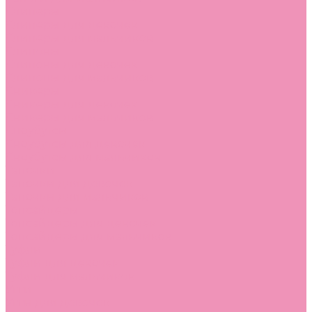
Слиперы
Слиперы для девочек
Слиперы для мальчиков
Слипоны
Слипоны для девочек
Слипоны для мальчиков
Сникеры
Сникеры для девочек
Сникеры для мальчиков
Сноубутсы
Сноубутсы для девочек
Сноубутсы для мальчиков
Тапочки
Тапочки для девочек
Тапочки для мальчиков
Топсайдеры
Топсайдеры для девочек
Топсайдеры для мальчиков
Туфли
Туфли для девочек
Туфли для мальчиков
Угги
Угги для девочек