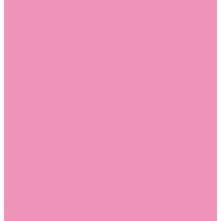
Босоножки
Босоножки для девочек
Босоножки для мальчиков
Ботильоны
Ботильоны для девочек
Ботинки
Ботинки для девочек
Ботинки для мальчиков
Валенки
Валенки для девочек
Валенки для мальчиков
Джазовки
Джазовки для девочек
Дутики
Дутики для девочек
Дутики для мальчиков
Кеды
Кеды для девочек
Кеды для мальчиков
Кроссовки
Кроссовки для девочек
Кроссовки для мальчиков
Лоферы
Лоферы для девочек