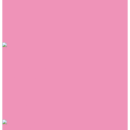
Сникеры
Сноубутсы
Тапочки
Топсайдеры
Туфли
Угги
Чешки
Шлепанцы
Одежда
Брюки
Ветровки
Джемперы и толстовки
Домашняя одежда
Комбинезоны
Комплекты
Конверты
Куртки
Платья
Полукомбинезоны
Пуховики
Туники
Аксессуары