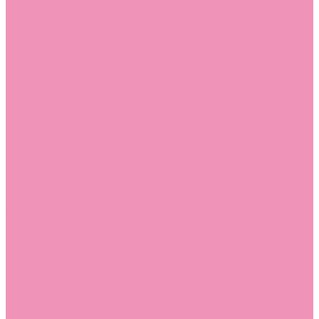
Стельки
Контакты
Помощь
Покупки
Помощь покупателю
Вопрос - ответ
Бренды
Коллекции
Готовые образы
Компания
Новости
Политика конфиденциальности
Сертификаты
...
Каталог
Одежда, обувь и аксессуары
Обувь
Аквастоки
Аквастоки для девочек
Аквастоки для мальчиков
Балетки
Балетки для девочек
Балетки для мальчиков