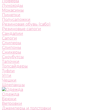
Лоферы
Луноходы
Мокасины
Пинетки
Полусапожки
Резиновая обувь (сабо)
Резиновые сапоги
Сандалии
Сапоги
Слиперы
Слипоны
Сникеры
Сноубутсы
Тапочки
Топсайдеры
Туфли
Угги
Чешки
Шлепанцы
Одежда
Брюки
Ветровки
Джемперы и толстовки