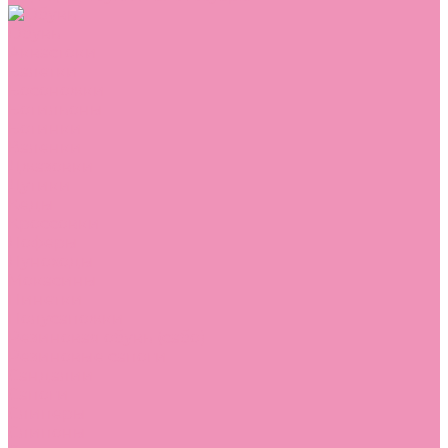
Обувь
Аквастоки
Балетки
Босоножки
Ботильоны
Ботинки
Валенки
Джазовки
Дутики
Кеды
Кроссовки
Лоферы
Луноходы
Мокасины
Пинетки
Полусапожки
Резиновая обувь (сабо)
Резиновые сапоги
Сандалии
Сапоги
Слиперы
Слипоны