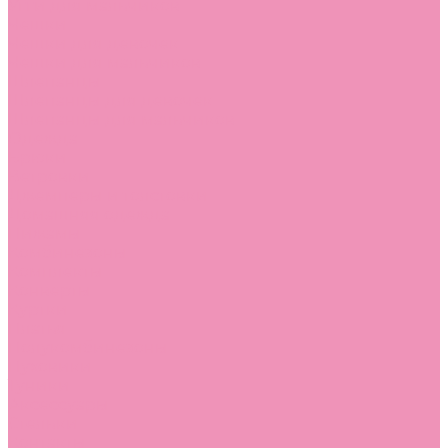
Угги для мальчиков
Чешки
Чешки для девочек
Чешки для мальчиков
Шлепанцы
Шлепанцы для девочек
Шлепанцы для мальчиков
Одежда
Брюки
Ветровки
Джемперы и толстовки
Домашняя одежда
Пижамы
Комбинезоны
Комплекты
Конверты
Куртки
Платья
Полукомбинезоны
Пуховики
Туники
Аксессуары
Стельки
Контакты