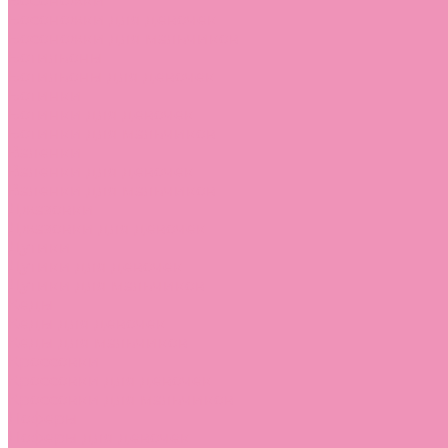
Босоножки
Босоножки для девочек
Босоножки для мальчиков
Ботильоны
Ботильоны для девочек
Ботинки
Ботинки для девочек
Ботинки для мальчиков
Валенки
Валенки для девочек
Валенки для мальчиков
Джазовки
Джазовки для девочек
Дутики
Дутики для девочек
Дутики для мальчиков
Кеды
Кеды для девочек
Кеды для мальчиков
Кроссовки
Кроссовки для девочек
Кроссовки для мальчиков
Лоферы
Лоферы для девочек