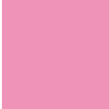
Стельки
Контакты
Помощь
Покупки
Помощь покупателю
Вопрос - ответ
Бренды
Коллекции
Готовые образы
Компания
Новости
Политика конфиденциальности
Сертификаты
...
Каталог
Одежда, обувь и аксессуары
Обувь
Аквастоки
Аквастоки для девочек
Аквастоки для мальчиков
Балетки
Балетки для девочек
Балетки для мальчиков