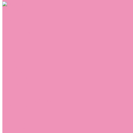
Обувь
Аквастоки
Балетки
Босоножки
Ботильоны
Ботинки
Валенки
Джазовки
Дутики
Кеды
Кроссовки
Лоферы
Луноходы
Мокасины
Пинетки
Полусапожки
Резиновая обувь (сабо)
Резиновые сапоги
Сандалии
Сапоги
Слиперы
Слипоны