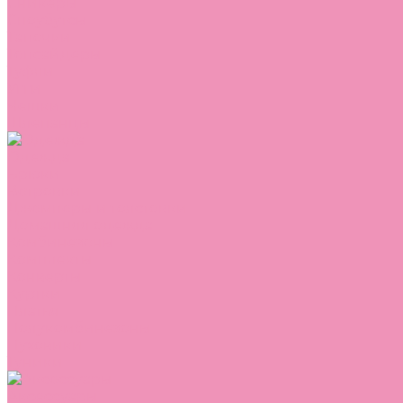
Сникеры
Сноубутсы
Тапочки
Топсайдеры
Туфли
Угги
Чешки
Шлепанцы
Одежда
Брюки
Ветровки
Джемперы и толстовки
Домашняя одежда
Комбинезоны
Комплекты
Конверты
Куртки
Платья
Полукомбинезоны
Пуховики
Туники
Аксессуары