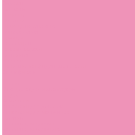
Стельки
Контакты
Помощь
Покупки
Помощь покупателю
Вопрос - ответ
Бренды
Коллекции
Готовые образы
Компания
Новости
Политика конфиденциальности
Сертификаты
...
Каталог
Одежда, обувь и аксессуары
Обувь
Аквастоки
Аквастоки для девочек
Аквастоки для мальчиков
Балетки
Балетки для девочек
Балетки для мальчиков