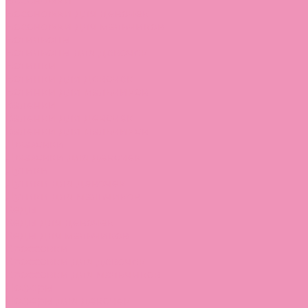
Босоножки
Босоножки для девочек
Босоножки для мальчиков
Ботильоны
Ботильоны для девочек
Ботинки
Ботинки для девочек
Ботинки для мальчиков
Валенки
Валенки для девочек
Валенки для мальчиков
Джазовки
Джазовки для девочек
Дутики
Дутики для девочек
Дутики для мальчиков
Кеды
Кеды для девочек
Кеды для мальчиков
Кроссовки
Кроссовки для девочек
Кроссовки для мальчиков
Лоферы
Лоферы для девочек