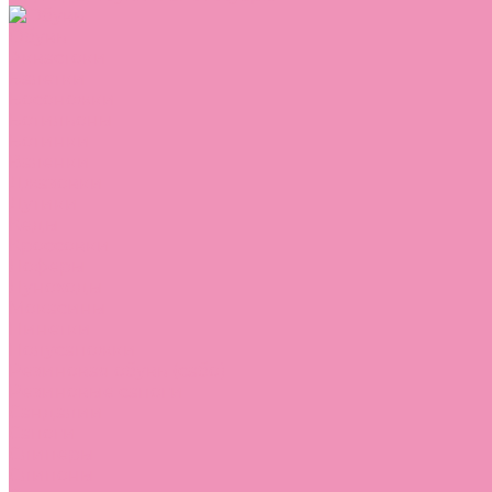
Обувь
Аквастоки
Балетки
Босоножки
Ботильоны
Ботинки
Валенки
Джазовки
Дутики
Кеды
Кроссовки
Лоферы
Луноходы
Мокасины
Пинетки
Полусапожки
Резиновая обувь (сабо)
Резиновые сапоги
Сандалии
Сапоги
Слиперы
Слипоны