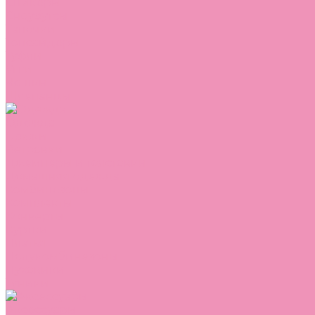
Сникеры
Сноубутсы
Тапочки
Топсайдеры
Туфли
Угги
Чешки
Шлепанцы
Одежда
Брюки
Ветровки
Джемперы и толстовки
Домашняя одежда
Комбинезоны
Комплекты
Конверты
Куртки
Платья
Полукомбинезоны
Пуховики
Туники
Аксессуары