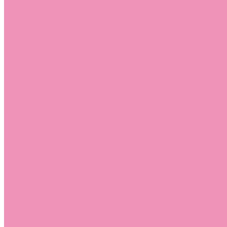
Стельки
Контакты
Помощь
Покупки
Помощь покупателю
Вопрос - ответ
Бренды
Коллекции
Готовые образы
Компания
Новости
Политика конфиденциальности
Сертификаты
...
Каталог
Одежда, обувь и аксессуары
Обувь
Аквастоки
Аквастоки для девочек
Аквастоки для мальчиков
Балетки
Балетки для девочек
Балетки для мальчиков