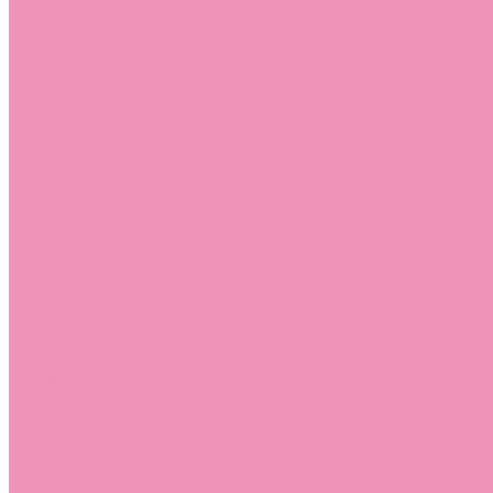
Босоножки
Босоножки для девочек
Босоножки для мальчиков
Ботильоны
Ботильоны для девочек
Ботинки
Ботинки для девочек
Ботинки для мальчиков
Валенки
Валенки для девочек
Валенки для мальчиков
Джазовки
Джазовки для девочек
Дутики
Дутики для девочек
Дутики для мальчиков
Кеды
Кеды для девочек
Кеды для мальчиков
Кроссовки
Кроссовки для девочек
Кроссовки для мальчиков
Лоферы
Лоферы для девочек