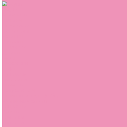
Обувь
Аквастоки
Балетки
Босоножки
Ботильоны
Ботинки
Валенки
Джазовки
Дутики
Кеды
Кроссовки
Лоферы
Луноходы
Мокасины
Пинетки
Полусапожки
Резиновая обувь (сабо)
Резиновые сапоги
Сандалии
Сапоги
Слиперы
Слипоны