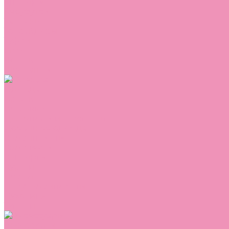
Сникеры
Сноубутсы
Тапочки
Топсайдеры
Туфли
Угги
Чешки
Шлепанцы
Одежда
Брюки
Ветровки
Джемперы и толстовки
Домашняя одежда
Комбинезоны
Комплекты
Конверты
Куртки
Платья
Полукомбинезоны
Пуховики
Туники
Аксессуары