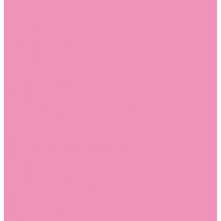
Стельки
Контакты
Помощь
Покупки
Помощь покупателю
Вопрос - ответ
Бренды
Коллекции
Готовые образы
Компания
Новости
Политика конфиденциальности
Сертификаты
...
Каталог
Одежда, обувь и аксессуары
Обувь
Аквастоки
Аквастоки для девочек
Аквастоки для мальчиков
Балетки
Балетки для девочек
Балетки для мальчиков