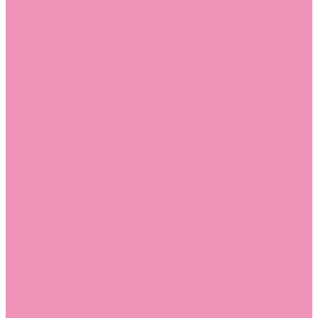
Слиперы
Слиперы для девочек
Слиперы для мальчиков
Слипоны
Слипоны для девочек
Слипоны для мальчиков
Сникеры
Сникеры для девочек
Сникеры для мальчиков
Сноубутсы
Сноубутсы для девочек
Сноубутсы для мальчиков
Тапочки
Тапочки для девочек
Тапочки для мальчиков
Топсайдеры
Топсайдеры для девочек
Топсайдеры для мальчиков
Туфли
Туфли для девочек
Туфли для мальчиков
Угги
Угги для девочек