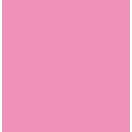
Угги для мальчиков
Чешки
Чешки для девочек
Чешки для мальчиков
Шлепанцы
Шлепанцы для девочек
Шлепанцы для мальчиков
Одежда
Брюки
Ветровки
Джемперы и толстовки
Домашняя одежда
Пижамы
Комбинезоны
Комплекты
Конверты
Куртки
Платья
Полукомбинезоны
Пуховики
Туники
Аксессуары
Стельки
Контакты