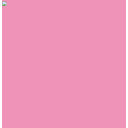
Обувь
Аквастоки
Балетки
Босоножки
Ботильоны
Ботинки
Валенки
Джазовки
Дутики
Кеды
Кроссовки
Лоферы
Луноходы
Мокасины
Пинетки
Полусапожки
Резиновая обувь (сабо)
Резиновые сапоги
Сандалии
Сапоги
Слиперы
Слипоны