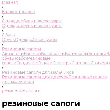
Главная
/
Каталог товаров
/
Одежда, обувь и аксессуары
Одежда, обувь и аксессуары
/
Обувь
Обувь
Одежда
Аксессуары
/
Резиновые сапоги
Аквастоки
Балетки
Босоножки
Ботильоны
Ботинки
В
обувь (сабо)
Резиновые
сапоги
Сандалии
Сапоги
Слиперы
Слипоны
Сникеры
/
Резиновые сапоги для мальчиков
Резиновые сапоги для девочек
Резиновые сапоги
для мальчиков
/
резиновые сапоги
резиновые сапоги