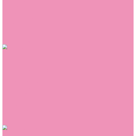
Сникеры
Сноубутсы
Тапочки
Топсайдеры
Туфли
Угги
Чешки
Шлепанцы
Одежда
Брюки
Ветровки
Джемперы и толстовки
Домашняя одежда
Комбинезоны
Комплекты
Конверты
Куртки
Платья
Полукомбинезоны
Пуховики
Туники
Аксессуары