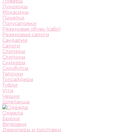
Лоферы
Луноходы
Мокасины
Пинетки
Полусапожки
Резиновая обувь (сабо)
Резиновые сапоги
Сандалии
Сапоги
Слиперы
Слипоны
Сникеры
Сноубутсы
Тапочки
Топсайдеры
Туфли
Угги
Чешки
Шлепанцы
Одежда
Брюки
Ветровки
Джемперы и толстовки