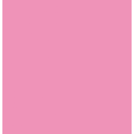
Босоножки
Босоножки для девочек
Босоножки для мальчиков
Ботильоны
Ботильоны для девочек
Ботинки
Ботинки для девочек
Ботинки для мальчиков
Валенки
Валенки для девочек
Валенки для мальчиков
Джазовки
Джазовки для девочек
Дутики
Дутики для девочек
Дутики для мальчиков
Кеды
Кеды для девочек
Кеды для мальчиков
Кроссовки
Кроссовки для девочек
Кроссовки для мальчиков
Лоферы
Лоферы для девочек