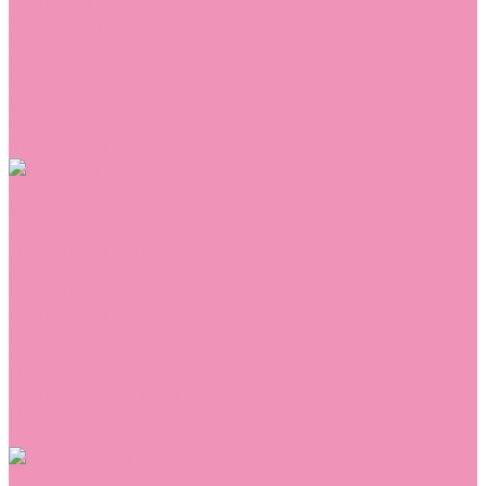
Сникеры
Сноубутсы
Тапочки
Топсайдеры
Туфли
Угги
Чешки
Шлепанцы
Одежда
Брюки
Ветровки
Джемперы и толстовки
Домашняя одежда
Комбинезоны
Комплекты
Конверты
Куртки
Платья
Полукомбинезоны
Пуховики
Туники
Аксессуары