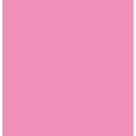
Босоножки
Босоножки для девочек
Босоножки для мальчиков
Ботильоны
Ботильоны для девочек
Ботинки
Ботинки для девочек
Ботинки для мальчиков
Валенки
Валенки для девочек
Валенки для мальчиков
Джазовки
Джазовки для девочек
Дутики
Дутики для девочек
Дутики для мальчиков
Кеды
Кеды для девочек
Кеды для мальчиков
Кроссовки
Кроссовки для девочек
Кроссовки для мальчиков
Лоферы
Лоферы для девочек