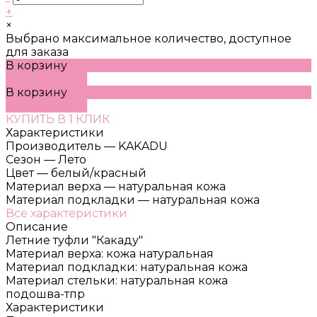
+
×
Выбрано максимальное количество, доступное
для заказа
В корзину
ДОБАВЛЕНО
В корзину
ДОБАВЛЕНО
КУПИТЬ В 1 КЛИК
Характеристики
Производитель
—
KAKADU
Сезон
—
Лето
Цвет
—
белый/красный
Материал верха
—
натуральная кожа
Материал подкладки
—
натуральная кожа
Все характеристики
Описание
Летние туфли "Какаду"
Материал верха: кожа натуральная
Материал подкладки: натуральная кожа
Материал стельки: натуральная кожа
подошва-тпр
Характеристики