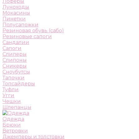
Лоферы
Луноходы
Мокасины
Пинетки
Полусапожки
Резиновая обувь (сабо)
Резиновые сапоги
Сандалии
Сапоги
Слиперы
Слипоны
Сникеры
Сноубутсы
Тапочки
Топсайдеры
Туфли
Угги
Чешки
Шлепанцы
Одежда
Брюки
Ветровки
Джемперы и толстовки