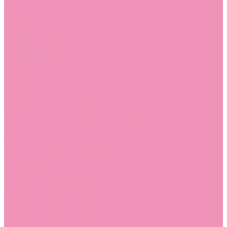
Стельки
Контакты
Помощь
Покупки
Помощь покупателю
Вопрос - ответ
Бренды
Коллекции
Готовые образы
Компания
Новости
Политика конфиденциальности
Сертификаты
...
Каталог
Одежда, обувь и аксессуары
Обувь
Аквастоки
Аквастоки для девочек
Аквастоки для мальчиков
Балетки
Балетки для девочек
Балетки для мальчиков