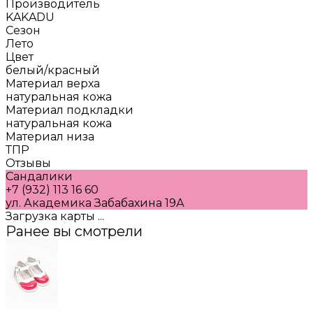
Производитель
KAKADU
Сезон
Лето
Цвет
белый/красный
Материал верха
натуральная кожа
Материал подкладки
натуральная кожа
Материал низа
ТПР
Отзывы
Сандалики
+7 (932) 113 16 60
ул. Академика Забабахина 19А
Загрузка карты ...
Ранее вы смотрели