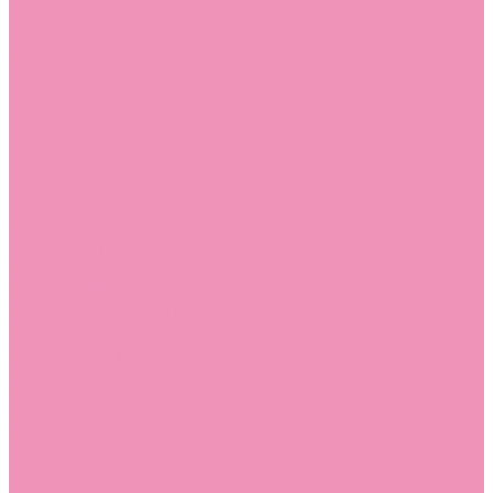
Слиперы
Слиперы для девочек
Слиперы для мальчиков
Слипоны
Слипоны для девочек
Слипоны для мальчиков
Сникеры
Сникеры для девочек
Сникеры для мальчиков
Сноубутсы
Сноубутсы для девочек
Сноубутсы для мальчиков
Тапочки
Тапочки для девочек
Тапочки для мальчиков
Топсайдеры
Топсайдеры для девочек
Топсайдеры для мальчиков
Туфли
Туфли для девочек
Туфли для мальчиков
Угги
Угги для девочек