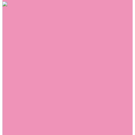
Обувь
Аквастоки
Балетки
Босоножки
Ботильоны
Ботинки
Валенки
Джазовки
Дутики
Кеды
Кроссовки
Лоферы
Луноходы
Мокасины
Пинетки
Полусапожки
Резиновая обувь (сабо)
Резиновые сапоги
Сандалии
Сапоги
Слиперы
Слипоны