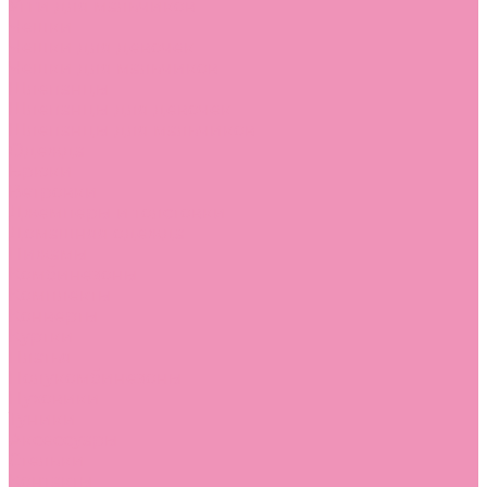
Угги для мальчиков
Чешки
Чешки для девочек
Чешки для мальчиков
Шлепанцы
Шлепанцы для девочек
Шлепанцы для мальчиков
Одежда
Брюки
Ветровки
Джемперы и толстовки
Домашняя одежда
Пижамы
Комбинезоны
Комплекты
Конверты
Куртки
Платья
Полукомбинезоны
Пуховики
Туники
Аксессуары
Стельки
Контакты