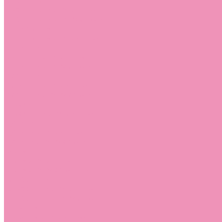
Босоножки
Босоножки для девочек
Босоножки для мальчиков
Ботильоны
Ботильоны для девочек
Ботинки
Ботинки для девочек
Ботинки для мальчиков
Валенки
Валенки для девочек
Валенки для мальчиков
Джазовки
Джазовки для девочек
Дутики
Дутики для девочек
Дутики для мальчиков
Кеды
Кеды для девочек
Кеды для мальчиков
Кроссовки
Кроссовки для девочек
Кроссовки для мальчиков
Лоферы
Лоферы для девочек