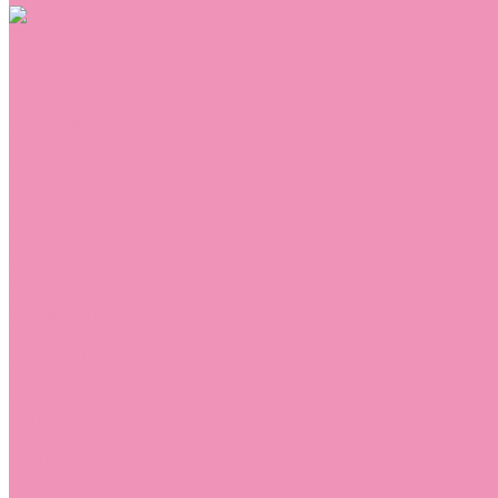
Обувь
Аквастоки
Балетки
Босоножки
Ботильоны
Ботинки
Валенки
Джазовки
Дутики
Кеды
Кроссовки
Лоферы
Луноходы
Мокасины
Пинетки
Полусапожки
Резиновая обувь (сабо)
Резиновые сапоги
Сандалии
Сапоги
Слиперы
Слипоны