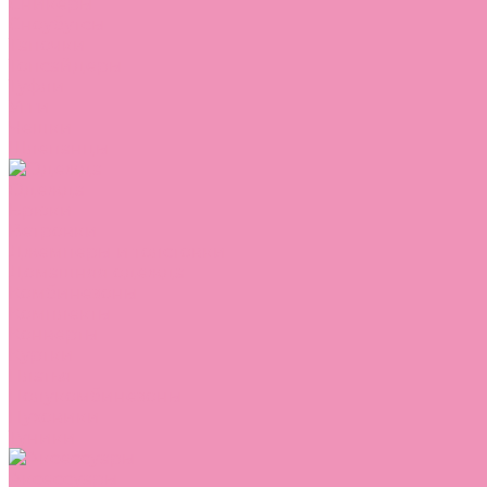
Сникеры
Сноубутсы
Тапочки
Топсайдеры
Туфли
Угги
Чешки
Шлепанцы
Одежда
Брюки
Ветровки
Джемперы и толстовки
Домашняя одежда
Комбинезоны
Комплекты
Конверты
Куртки
Платья
Полукомбинезоны
Пуховики
Туники
Аксессуары