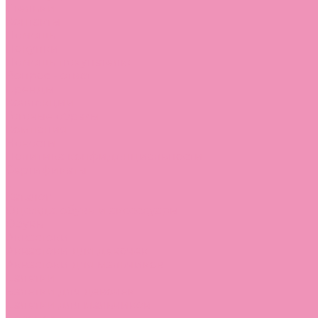
Стельки
Контакты
Помощь
Покупки
Помощь покупателю
Вопрос - ответ
Бренды
Коллекции
Готовые образы
Компания
Новости
Политика конфиденциальности
Сертификаты
...
Каталог
Одежда, обувь и аксессуары
Обувь
Аквастоки
Аквастоки для девочек
Аквастоки для мальчиков
Балетки
Балетки для девочек
Балетки для мальчиков