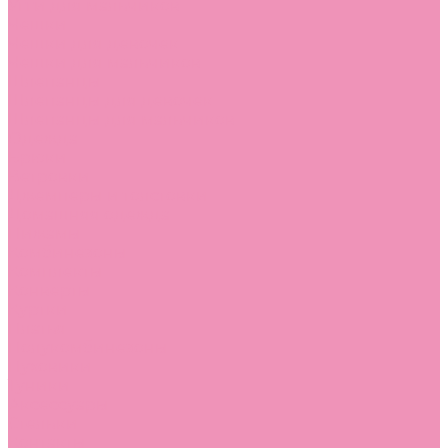
Угги для мальчиков
Чешки
Чешки для девочек
Чешки для мальчиков
Шлепанцы
Шлепанцы для девочек
Шлепанцы для мальчиков
Одежда
Брюки
Ветровки
Джемперы и толстовки
Домашняя одежда
Пижамы
Комбинезоны
Комплекты
Конверты
Куртки
Платья
Полукомбинезоны
Пуховики
Туники
Аксессуары
Стельки
Контакты