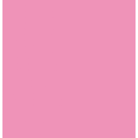
Слиперы
Слиперы для девочек
Слиперы для мальчиков
Слипоны
Слипоны для девочек
Слипоны для мальчиков
Сникеры
Сникеры для девочек
Сникеры для мальчиков
Сноубутсы
Сноубутсы для девочек
Сноубутсы для мальчиков
Тапочки
Тапочки для девочек
Тапочки для мальчиков
Топсайдеры
Топсайдеры для девочек
Топсайдеры для мальчиков
Туфли
Туфли для девочек
Туфли для мальчиков
Угги
Угги для девочек