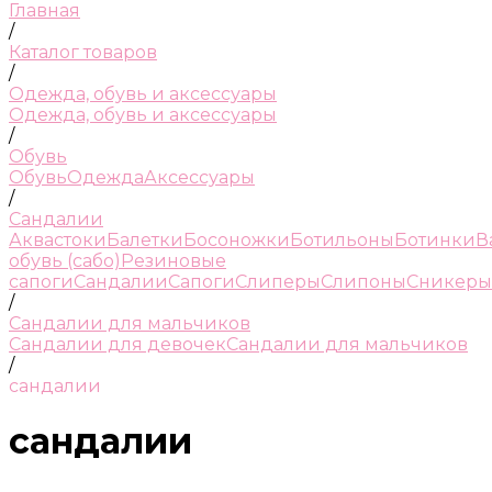
Главная
/
Каталог товаров
/
Одежда, обувь и аксессуары
Одежда, обувь и аксессуары
/
Обувь
Обувь
Одежда
Аксессуары
/
Сандалии
Аквастоки
Балетки
Босоножки
Ботильоны
Ботинки
В
обувь (сабо)
Резиновые
сапоги
Сандалии
Сапоги
Слиперы
Слипоны
Сникеры
/
Сандалии для мальчиков
Сандалии для девочек
Сандалии для мальчиков
/
сандалии
сандалии