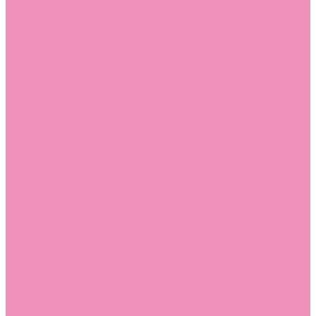
Стельки
Контакты
Помощь
Покупки
Помощь покупателю
Вопрос - ответ
Бренды
Коллекции
Готовые образы
Компания
Новости
Политика конфиденциальности
Сертификаты
...
Каталог
Одежда, обувь и аксессуары
Обувь
Аквастоки
Аквастоки для девочек
Аквастоки для мальчиков
Балетки
Балетки для девочек
Балетки для мальчиков