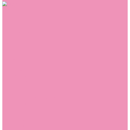
Обувь
Аквастоки
Балетки
Босоножки
Ботильоны
Ботинки
Валенки
Джазовки
Дутики
Кеды
Кроссовки
Лоферы
Луноходы
Мокасины
Пинетки
Полусапожки
Резиновая обувь (сабо)
Резиновые сапоги
Сандалии
Сапоги
Слиперы
Слипоны