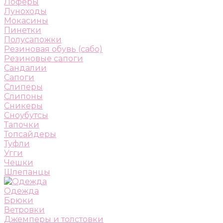
Лоферы
Луноходы
Мокасины
Пинетки
Полусапожки
Резиновая обувь (сабо)
Резиновые сапоги
Сандалии
Сапоги
Слиперы
Слипоны
Сникеры
Сноубутсы
Тапочки
Топсайдеры
Туфли
Угги
Чешки
Шлепанцы
Одежда
Брюки
Ветровки
Джемперы и толстовки