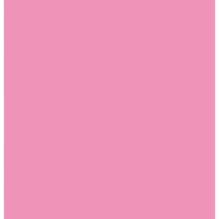
Босоножки
Босоножки для девочек
Босоножки для мальчиков
Ботильоны
Ботильоны для девочек
Ботинки
Ботинки для девочек
Ботинки для мальчиков
Валенки
Валенки для девочек
Валенки для мальчиков
Джазовки
Джазовки для девочек
Дутики
Дутики для девочек
Дутики для мальчиков
Кеды
Кеды для девочек
Кеды для мальчиков
Кроссовки
Кроссовки для девочек
Кроссовки для мальчиков
Лоферы
Лоферы для девочек