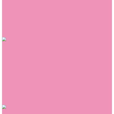
Сникеры
Сноубутсы
Тапочки
Топсайдеры
Туфли
Угги
Чешки
Шлепанцы
Одежда
Брюки
Ветровки
Джемперы и толстовки
Домашняя одежда
Комбинезоны
Комплекты
Конверты
Куртки
Платья
Полукомбинезоны
Пуховики
Туники
Аксессуары